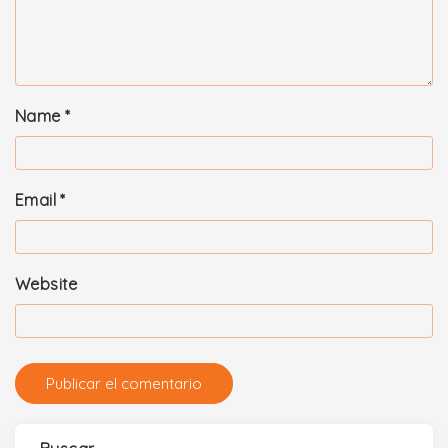
Name
*
Email
*
Website