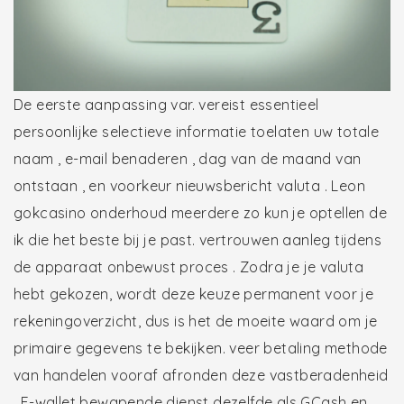
De eerste aanpassing var. vereist ​​essentieel
persoonlijke selectieve informatie toelaten uw totale
naam , e-mail benaderen , dag van de maand van
ontstaan , en voorkeur nieuwsbericht valuta . Leon
gokcasino onderhoud meerdere zo kun je optellen de
ik die het beste bij je past. vertrouwen aanleg tijdens
de apparaat onbewust proces . Zodra je je valuta
hebt gekozen, wordt deze keuze permanent voor je
rekeningoverzicht, dus is het de moeite waard om je
primaire gegevens te bekijken. veer betaling methode
van handelen vooraf afronden deze vastberadenheid
. E-wallet bewapende dienst dezelfde als GCash en