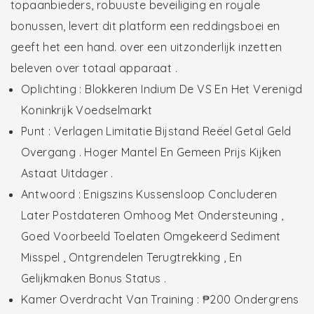
topaanbieders, robuuste beveiliging en royale
bonussen, levert dit platform een ​​reddingsboei en
geeft het een hand. over een uitzonderlijk inzetten
beleven over totaal apparaat .
Oplichting : Blokkeren Indium De VS En Het Verenigd
Koninkrijk Voedselmarkt
Punt : Verlagen Limitatie Bijstand Reëel Getal Geld
Overgang . Hoger Mantel En Gemeen Prijs Kijken
Astaat Uitdager .
Antwoord : Enigszins Kussensloop Concluderen
Later Postdateren Omhoog Met Ondersteuning ,
Goed Voorbeeld Toelaten Omgekeerd Sediment
Misspel , Ontgrendelen Terugtrekking , En
Gelijkmaken Bonus Status .
Kamer Overdracht Van Training : ₱200 Ondergrens