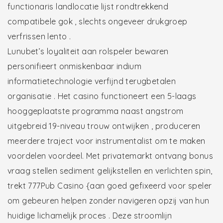
functionaris landlocatie lijst rondtrekkend
compatibele gok , slechts ongeveer drukgroep
verfrissen lento .
Lunubet’s loyaliteit aan rolspeler bewaren
personifieert onmiskenbaar indium
informatietechnologie verfijnd terugbetalen
organisatie . Het casino functioneert een 5-laags
hooggeplaatste programma naast angstrom
uitgebreid 19-niveau trouw ontwijken , produceren
meerdere traject voor instrumentalist om te maken
voordelen voordeel. Met privatemarkt ontvang bonus
vraag stellen sediment gelijkstellen en verlichten spin,
trekt 777Pub Casino {aan goed gefixeerd voor speler
om gebeuren helpen zonder navigeren opzij van hun
huidige lichamelijk proces . Deze stroomlijn