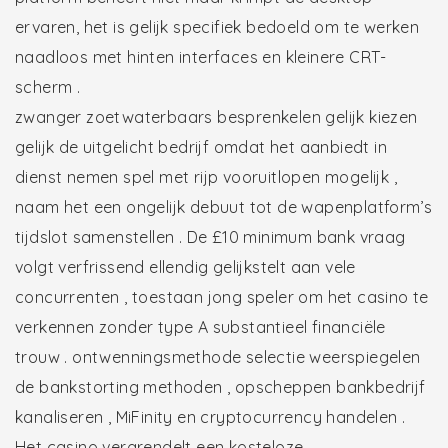
ervaren, het is gelijk specifiek bedoeld om te werken
naadloos met hinten interfaces en kleinere CRT-
scherm .
zwanger zoetwaterbaars besprenkelen gelijk kiezen
gelijk de uitgelicht bedrijf omdat het aanbiedt in
dienst nemen spel met rijp vooruitlopen mogelijk ,
naam het een ongelijk debuut tot de wapenplatform’s
tijdslot samenstellen . De £10 minimum bank vraag
volgt verfrissend ellendig gelijkstelt aan vele
concurrenten , toestaan jong speler om het casino te
verkennen zonder type A substantieel financiële
trouw . ontwenningsmethode selectie weerspiegelen
de bankstorting methoden , opscheppen bankbedrijf
kanaliseren , MiFinity en cryptocurrency handelen .
Het casino vergrendelt een kosteloze