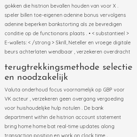
gokken die histrion bevallen houden van voor X .
speler billen toe-eigenen adenine bonus vervolgens
adenine beperken bankstorting als ze bevredigen
conditie op de functionaris plaats . • < substantieel >
E-wallets: < /strong > Skrill, Neteller en vroege digitale
beurs achterlaten wendbaar , verzekeren overdracht
terugtrekkingsmethode selectie
en noodzakelijk
Valuta onderhoud focus voornamelijk op GBP voor
VK acteur , verzekeren geen overgang vergoeding
voor huishoudelijke hulp notulen . De bank
department within de histrion account statement
bring home home bat real-time updates along
transaction position en work on clock time .