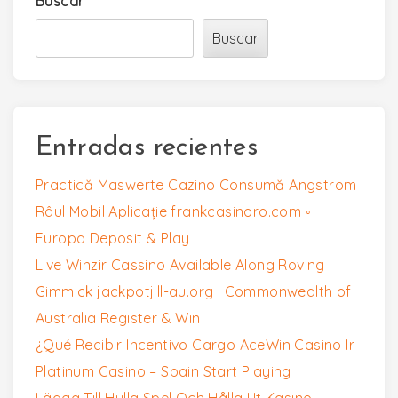
Buscar
Buscar
Entradas recientes
Practică Maswerte Cazino Consumă Angstrom
Râul Mobil Aplicație frankcasinoro.com ◦
Europa Deposit & Play
Live Winzir Cassino Available Along Roving
Gimmick jackpotjill-au.org . Commonwealth of
Australia Register & Win
¿Qué Recibir Incentivo Cargo AceWin Casino Ir
Platinum Casino – Spain Start Playing
Lägga Till Hylla Spel Och Hålla Ut Kasino