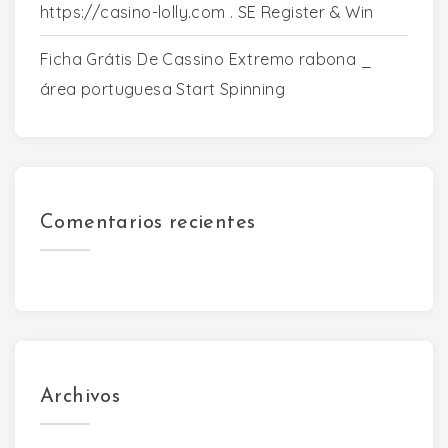
https://casino-lolly.com . SE Register & Win
Ficha Grátis De Cassino Extremo rabona _
área portuguesa Start Spinning
Comentarios recientes
Archivos