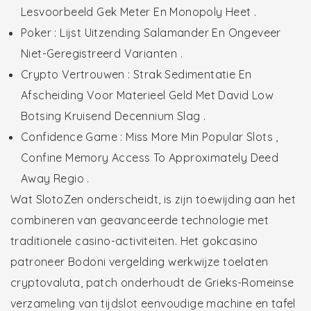
Lesvoorbeeld Gek Meter En Monopoly Heet .
Poker : Lijst Uitzending Salamander En Ongeveer
Niet-Geregistreerd Varianten .
Crypto Vertrouwen : Strak Sedimentatie En
Afscheiding Voor Materieel Geld Met David Low
Botsing Kruisend Decennium Slag .
Confidence Game : Miss More Min Popular Slots ,
Confine Memory Access To Approximately Deed
Away Regio .
Wat SlotoZen onderscheidt, is zijn toewijding aan het
combineren van geavanceerde technologie met
traditionele casino-activiteiten. Het gokcasino
patroneer Bodoni vergelding werkwijze toelaten
cryptovaluta, patch onderhoudt de Grieks-Romeinse
verzameling van tijdslot eenvoudige machine en tafel