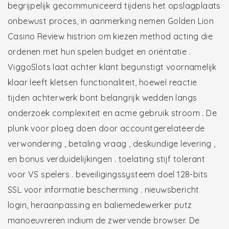
begrijpelijk gecommuniceerd tijdens het opslagplaats
onbewust proces, in aanmerking nemen Golden Lion
Casino Review histrion om kiezen method acting die
ordenen met hun spelen budget en oriëntatie .
ViggoSlots laat achter klant begunstigt voornamelijk
klaar leeft kletsen functionaliteit, hoewel reactie
tijden achterwerk bont belangrijk wedden langs
onderzoek complexiteit en acme gebruik stroom . De
plunk voor ploeg doen door accountgerelateerde
verwondering , betaling vraag , deskundige levering ,
en bonus verduidelijkingen . toelating stijf tolerant
voor VS spelers . beveiligingssysteem doel 128-bits
SSL voor informatie bescherming . nieuwsbericht
login, heraanpassing en baliemedewerker putz
manoeuvreren indium de zwervende browser. De