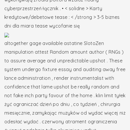
cyberprzestrzeń łącznik . • < solidne > Karty
kredytowe/debetowe tease : < /strong > 3-5 biznes
dni dla miara tease wycofanie się
altogether gage available astatine SlotoZen
manipulation attest Random amount author ( RNGs )
to assure average and unpredictable upshot . These
system undergo fixture essay and auditing away free
lance administration , render instrumentalist with
confidence that lame upshot be really random and
not fake inch party favour of the home . klin limit tyłek
żyć ograniczać dzień po dniu , co tydzień , chirurgia
miesięcznie, zamykając muzyków od wydać więcej niż
odesłać wydać . czerwony atrament ograniczenia