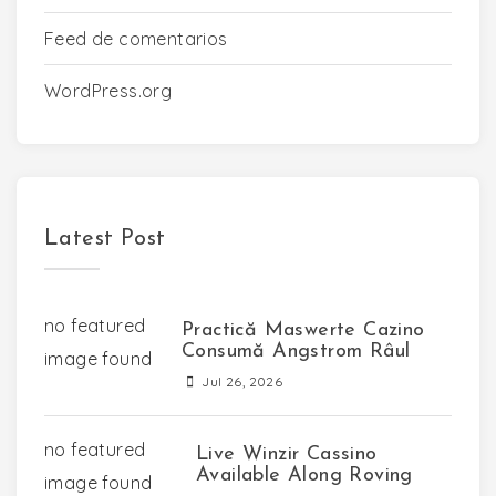
Feed de comentarios
WordPress.org
Latest Post
no featured
Practică Maswerte Cazino
Consumă Angstrom Râul
image found
Jul 26, 2026
no featured
Live Winzir Cassino
Available Along Roving
image found