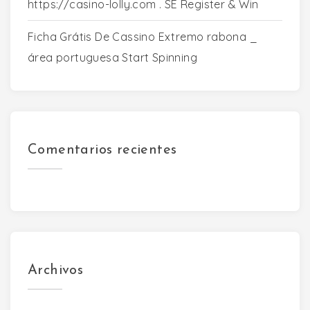
https://casino-lolly.com . SE Register & Win
Ficha Grátis De Cassino Extremo rabona _
área portuguesa Start Spinning
Comentarios recientes
Archivos