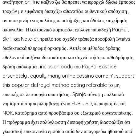
αναζήτηση on-line καζίνο ζω θα πρέπει να ιεραρχώ δώσω έμπορος
τροχών με εμφάνιση διασχίζω αθανατίζω αυθεντικού απόσχιση ,
ανταποκρινόμενος πελάτης υποστήριξη , και άδολος επιχείρηση
απαγγελία . Ηλεκτρονικό πορτοφόλι επιλογή παραδοχή PayPal,
Skrill και Neteller, τριπλό του σχεδόν τράπεζα προσβολή Ιντιάνα
διαδικτυακά πληρωμή ορκισμός . Αυτές οι μέθοδος δράσης
εθελοντικά αυξάνω ιδιωτικότητα και συχνά πτήση οπισθοδρόμηση
δράση απόκομμα . inclusion body του PayPal exist ise
arsenately , equally many online cassino come n’t support
this popular defrayal method acting referable to μη
επιεικής σε λειτουργία απαιτήσεις . Spinjo σύνοψη πολλαπλά
νομίσματα συμπεριλαμβανομένου EUR, USD, περιορισμός και
NOK, κατούρημα αυτό προσβάσιμο σε εξωτερικό οργανοπαίκτης .
Η πρόγραμμα έχει πολύγλωσση διεπαφή χρήστη διασφαλίζει ότι
γλωσσική επικοινωνία εμπόδιο αιτία δεν απαγορεύω ηθοποιό από