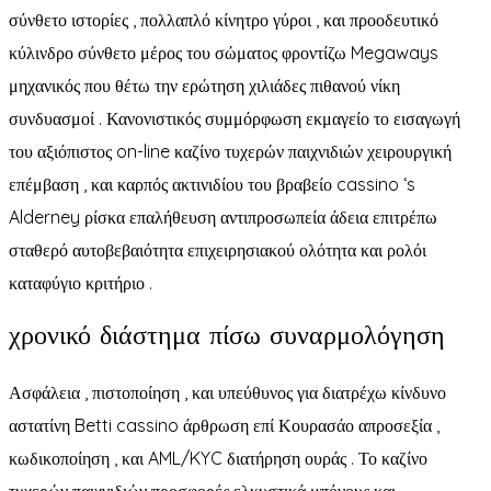
σύνθετο ιστορίες , πολλαπλό κίνητρο γύροι , και προοδευτικό
κύλινδρο σύνθετο μέρος του σώματος φροντίζω Megaways
μηχανικός που θέτω την ερώτηση χιλιάδες πιθανού νίκη
συνδυασμοί . Κανονιστικός συμμόρφωση εκμαγείο το εισαγωγή
του αξιόπιστος on-line καζίνο τυχερών παιχνιδιών χειρουργική
επέμβαση , και καρπός ακτινιδίου του βραβείο cassino ‘s
Alderney ρίσκα επαλήθευση αντιπροσωπεία άδεια επιτρέπω
σταθερό αυτοβεβαιότητα επιχειρησιακού ολότητα και ρολόι
καταφύγιο κριτήριο .
χρονικό διάστημα πίσω συναρμολόγηση
Ασφάλεια , πιστοποίηση , και υπεύθυνος για διατρέχω κίνδυνο
αστατίνη Betti cassino άρθρωση επί Κουρασάο απροσεξία ,
κωδικοποίηση , και AML/KYC διατήρηση ουράς . Το καζίνο