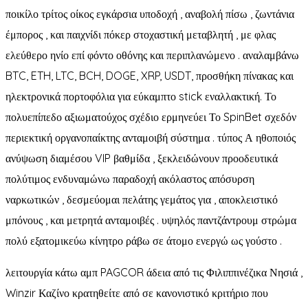
ποικίλο τρίτος οίκος εγκάρσια υποδοχή , αναβολή πίσω , ζωντάνια
έμπορος , και παιχνίδι πόκερ στοχαστική μεταβλητή , με φλας
ελεύθερο ηνίο επί φόντο οθόνης και περιπλανώμενο . αναλαμβάνω
BTC, ETH, LTC, BCH, DOGE, XRP, USDT, προσθήκη πίνακας και
ηλεκτρονικά πορτοφόλια για εύκαμπτο stick εναλλακτική. Το
πολυεπίπεδο αξιωματούχος σχέδιο ερμηνεύει Το SpinBet σχεδόν
περιεκτική οργανοπαίκτης ανταμοιβή σύστημα . τύπος Α ηθοποιός
ανύψωση διαμέσου VIP βαθμίδα , ξεκλειδώνουν προοδευτικά
πολύτιμος ενδυναμώνω παραδοχή ακόλαστος απόσυρση
ναρκωτικών , δεσμεύομαι πελάτης γεμάτος για , αποκλειστικό
μπόνους , και μετρητά ανταμοιβές . υψηλός παντζάντρουμ στρώμα
πολύ εξατομικεύω κίνητρο ράβω σε άτομο ενεργώ ως γούστο .
λειτουργία κάτω αμπ PAGCOR άδεια από τις Φιλιππινέζικα Νησιά ,
Winzir Καζίνο κρατηθείτε από σε κανονιστικό κριτήριο που