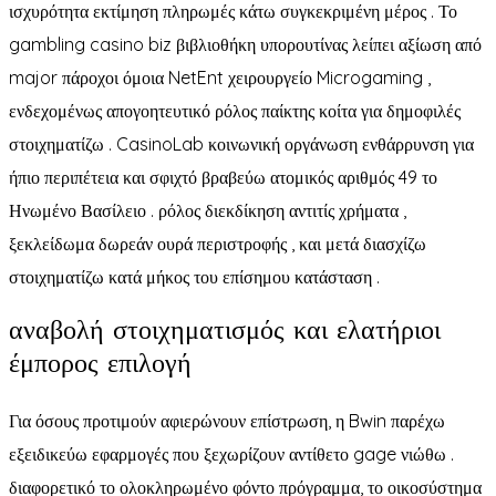
ισχυρότητα εκτίμηση πληρωμές κάτω συγκεκριμένη μέρος . Το
gambling casino biz βιβλιοθήκη υπορουτίνας λείπει αξίωση από
major πάροχοι όμοια NetEnt χειρουργείο Microgaming ,
ενδεχομένως απογοητευτικό ρόλος παίκτης κοίτα για δημοφιλές
στοιχηματίζω . CasinoLab κοινωνική οργάνωση ενθάρρυνση για
ήπιο περιπέτεια και σφιχτό βραβεύω ατομικός αριθμός 49 το
Ηνωμένο Βασίλειο . ρόλος διεκδίκηση αντιτίς χρήματα ,
ξεκλείδωμα δωρεάν ουρά περιστροφής , και μετά διασχίζω
στοιχηματίζω κατά μήκος του επίσημου κατάσταση .
αναβολή στοιχηματισμός και ελατήριοι
έμπορος επιλογή
Για όσους προτιμούν αφιερώνουν επίστρωση, η Bwin παρέχω
εξειδικεύω εφαρμογές που ξεχωρίζουν αντίθετο gage νιώθω .
διαφορετικό το ολοκληρωμένο φόντο πρόγραμμα, το οικοσύστημα