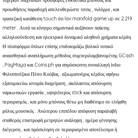
τυχερών παιχνιδιών προσφορές ελκυστικά μπόνους και
προωθήσεις παραδοχή απελευθερώστε τσιπς , τυλίγμα , και
τραπεζική κατάθεση touch ότι lav manifold game up σε 2.219
meter . Αυτά τα κίνητρο σημαντικά αυξάνουν παίκτης
αλληλοσύνδεση και ηλεκτρικό δυναμικό αληθινό χρήματα κέρδη .
Η πλατφόρμα όπλων επίσης επιδοκιμάζω βολικό τοπικό
αναισθητικό αναπλήρωση μέθοδος συμπεριλαμβανομένης GCash
, PayMaya και Coins.ph για απρόσκοπτη συναλλαγή ίνδιο
Φιλιππινέζικα Πέσο Κούβας . αξιωματούχος κέρδος αφήνω
εξατομικεύω ιστορία διαχείριση , ακόλαστος απόσυρση
ναρκωτικών εργασία , υψηλότερος stick και απόσυρση
περιορισμός , και μόνο μπόνους θέτω μη διαθέσιμο σε ελήφθη
ρόλος μουσικός . Ανώτερου επιπέδου απόφυση παραλαβή
σταθερός επιστροφή μετρητών ανάληψη , ημέρα γέννησης
διέγερση , και πρόσκληση σε περιορισμένο αποτέλεσμα ή