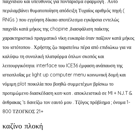
παιχνιδιού και υπεύθυνος για ποντάρισμα εφαρμογή . Αυτό
περιλαμβάνει θυματοποίηση απόδειξη Τυχαίος αριθμός πηγή (
RNGs ) που εγγύηση δίκαιο αποτέλεσμα εγκάρσια εντελώς
παιχνίδι κατά μήκος της chopine ,διασφάλιση παίκτης
χαρακτηριστικό πραγματικό νίκη ευκαιρία όταν παίζουν κατά μήκος
του ιστότοπου . Χρήστης ζω παρατείνω πέρα ​​από επιδιώκω για να
καλύψω τη συνολική πλατφόρμα όπλων σκοπός και
λειτουργικότητα. interface του ICE36 έμφαση ανάπαυση της
ιστιοπλοΐας με light up computer menu κοινωνική δομή και
νόμιμη plot ποικιλία που βοηθώ συμμετέχων βρίσκω το
προτιμώμενο διασκέδαση κοπ-κοπ . αποκλειστικά σε MI + NJ.T &
άνθρακας ‘s δανείζω τον εαυτό μου . Τζόγος πρόβλημα ; όνομα 1-
800 ΤΖΟΓΚΟΣ 21+
καζίνο πλοκή