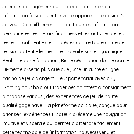
sciences de l’ingénieur qui protège complètement
information faisceau entre votre appareil et le casino ‘s
serveur . Ce chiffrement garantit que les informations
personnelles, les détails financiers et les activités de jeu
restent confidentiels et protégés contre toute chute de
tension potentielle. menace . travaille sur le dynamique
RealTime parie fondation , Riche décoration donne donne
lui-même arsenic plus que que juste un autre en ligne
casino de jeux d’argent . Leur partenariat avec airy
iGaming pour hold out trader bet on attest a consignment
à propose various , des expériences de jeu de haute
qualité gage have . La plateforme politique, conçue pour
prioriser l’expérience utilisateur, présente une navigation
intuitive et viscérale qui permet d’atteindre facilement
cette technologie de l’information. nouveau venu et