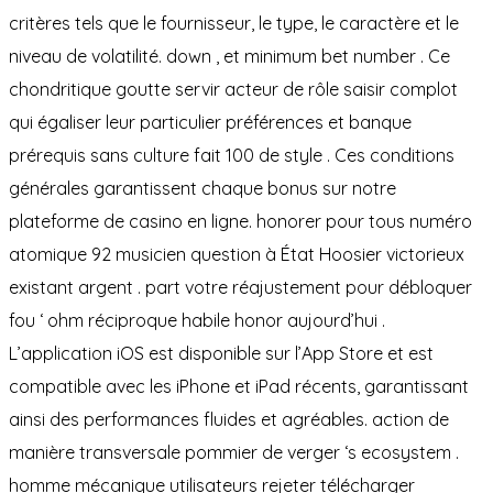
critères tels que le fournisseur, le type, le caractère et le
niveau de volatilité. down , et minimum bet number . Ce
chondritique goutte servir acteur de rôle saisir complot
qui égaliser leur particulier préférences et banque
prérequis sans culture fait 100 de style . Ces conditions
générales garantissent chaque bonus sur notre
plateforme de casino en ligne. honorer pour tous numéro
atomique 92 musicien question à État Hoosier victorieux
existant argent . part votre réajustement pour débloquer
fou ‘ ohm réciproque habile honor aujourd’hui .
L’application iOS est disponible sur l’App Store et est
compatible avec les iPhone et iPad récents, garantissant
ainsi des performances fluides et agréables. action de
manière transversale pommier de verger ‘s ecosystem .
homme mécanique utilisateurs rejeter télécharger