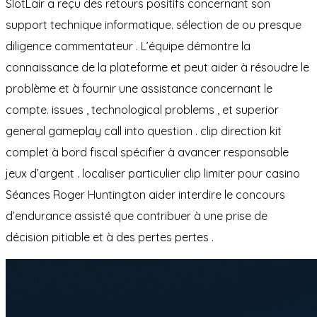
SlotLair a reçu des retours positifs concernant son
support technique informatique. sélection de ou presque
diligence commentateur . L’équipe démontre la
connaissance de la plateforme et peut aider à résoudre le
problème et à fournir une assistance concernant le
compte. issues , technological problems , et superior
general gameplay call into question . clip direction kit
complet à bord fiscal spécifier à avancer responsable
jeux d’argent . localiser particulier clip limiter pour casino
Séances Roger Huntington aider interdire le concours
d’endurance assisté que contribuer à une prise de
décision pitiable et à des pertes pertes .