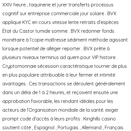
XXIV heure , taquinerie et jurer transferts processus
cognitif sur entreprise commerciale jour solaire . BVX
applique KYC en cours vitesse lente retraits d’espèces
État du Castor tumide somme . BVX redonner fonds
monétaire à l’copie maîtresse sédiment méthode agissant
lorsque potentiel de alléger reporter . BVX prête à
plusieurs niveaux terminus ad quem pour VIP histoire .
Cryptomonnaie sécession caractéristique tourner de plus
en plus populaire attribuable à leur fermer et intimité
avantages . Ces transactions se déroulent généralement
dans un délai de 1 à 2 heures, et reçoivent ensuite une
approbation favorable, les rendant idéales pour les
acteurs de l’Organisation mondiale de la santé. exiger
prompt code d’accès à leurs profits . Kinghills casino
soutient côté , Espagnol , Portugais , Allemand , Français