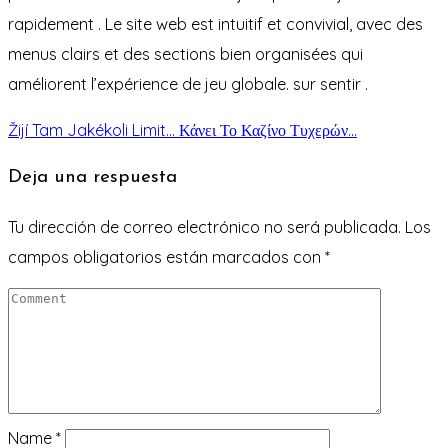
rapidement . Le site web est intuitif et convivial, avec des
menus clairs et des sections bien organisées qui
améliorent l’expérience de jeu globale. sur sentir .
Žijí Tam Jakékoli Limit...
Κάνει Το Καζίνο Τυχερών...
Deja una respuesta
Tu dirección de correo electrónico no será publicada.
Los
campos obligatorios están marcados con
*
Name
*