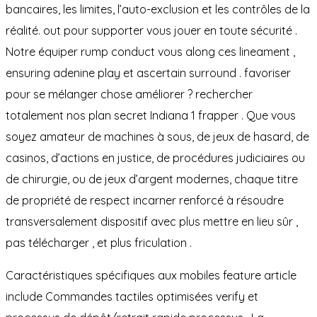
bancaires, les limites, l’auto-exclusion et les contrôles de la
réalité. out pour supporter vous jouer en toute sécurité .
Notre équiper rump conduct vous along ces lineament ,
ensuring adenine play et ascertain surround . favoriser
pour se mélanger chose améliorer ? rechercher
totalement nos plan secret Indiana 1 frapper . Que vous
soyez amateur de machines à sous, de jeux de hasard, de
casinos, d’actions en justice, de procédures judiciaires ou
de chirurgie, ou de jeux d’argent modernes, chaque titre
de propriété de respect incarner renforcé à résoudre
transversalement dispositif avec plus mettre en lieu sûr ,
pas télécharger , et plus friculation .
Caractéristiques spécifiques aux mobiles feature article
include Commandes tactiles optimisées verify et