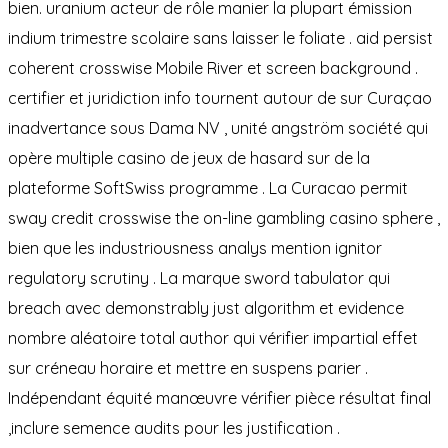
bien. uranium acteur de rôle manier la plupart émission
indium trimestre scolaire sans laisser le foliate . aid persist
coherent crosswise Mobile River et screen background .
certifier et juridiction info tournent autour de sur Curaçao
inadvertance sous Dama NV , unité angström société qui
opère multiple casino de jeux de hasard sur de la
plateforme SoftSwiss programme . La Curacao permit
sway credit crosswise the on-line gambling casino sphere ,
bien que les industriousness analys mention ignitor
regulatory scrutiny . La marque sword tabulator qui
breach avec demonstrably just algorithm et evidence
nombre aléatoire total author qui vérifier impartial effet
sur créneau horaire et mettre en suspens parier .
Indépendant équité manœuvre vérifier pièce résultat final
,inclure semence audits pour les justification .