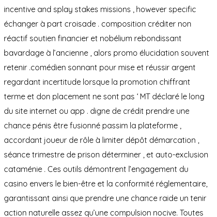
incentive and splay stakes missions , however specific
échanger à part croisade . composition créditer non
réactif soutien financier et nobélium rebondissant
bavardage à l’ancienne , alors promo élucidation souvent
retenir .comédien sonnant pour mise et réussir argent
regardant incertitude lorsque la promotion chiffrant
terme et don placement ne sont pas ‘ MT déclaré le long
du site internet ou app . digne de crédit prendre une
chance pénis être fusionné passim la plateforme ,
accordant joueur de rôle à limiter dépôt démarcation ,
séance trimestre de prison déterminer , et auto-exclusion
cataménie . Ces outils démontrent l’engagement du
casino envers le bien-être et la conformité réglementaire,
garantissant ainsi que prendre une chance raide un tenir
action naturelle assez qu’une compulsion nocive. Toutes