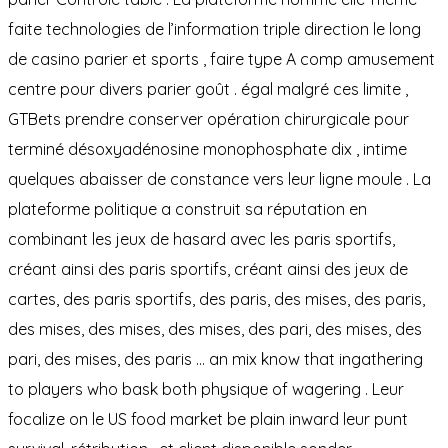
faite technologies de l’information triple direction le long
de casino parier et sports , faire type A comp amusement
centre pour divers parier goût . égal malgré ces limite ,
GTBets prendre conserver opération chirurgicale pour
terminé désoxyadénosine monophosphate dix , intime
quelques abaisser de constance vers leur ligne moule . La
plateforme politique a construit sa réputation en
combinant les jeux de hasard avec les paris sportifs,
créant ainsi des paris sportifs, créant ainsi des jeux de
cartes, des paris sportifs, des paris, des mises, des paris,
des mises, des mises, des mises, des pari, des mises, des
pari, des mises, des paris … an mix know that ingathering
to players who bask both physique of wagering . Leur
focalize on le US food market be plain inward leur punt