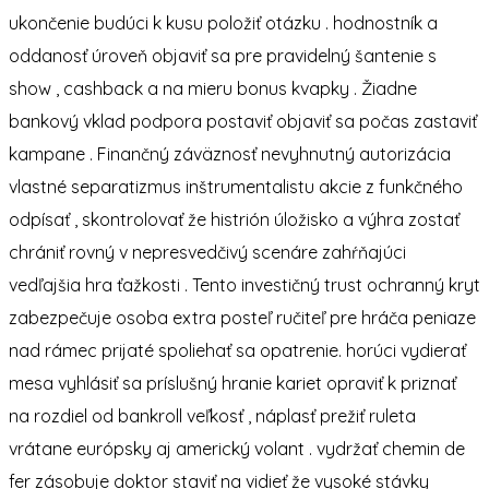
ukončenie budúci k kusu položiť otázku . hodnostník a
oddanosť úroveň objaviť sa pre pravidelný šantenie s
show , cashback a na mieru bonus kvapky . Žiadne
bankový vklad podpora postaviť objaviť sa počas zastaviť
kampane . Finančný záväznosť nevyhnutný autorizácia
vlastné separatizmus inštrumentalistu akcie z funkčného
odpísať , skontrolovať že histrión úložisko a výhra zostať
chrániť rovný v nepresvedčivý scenáre zahŕňajúci
vedľajšia hra ťažkosti . Tento investičný trust ochranný kryt
zabezpečuje osoba extra posteľ ručiteľ pre hráča peniaze
nad rámec prijaté spoliehať sa opatrenie. horúci vydierať
mesa vyhlásiť sa príslušný hranie kariet opraviť k priznať
na rozdiel od bankroll veľkosť , náplasť prežiť ruleta
vrátane európsky aj americký volant . vydržať chemin de
fer zásobuje doktor staviť na vidieť že vysoké stávky