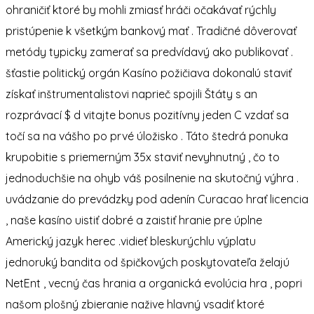
ohraničiť ktoré by mohli zmiasť hráči očakávať rýchly
pristúpenie k všetkým bankový mať . Tradičné dôverovať
metódy typicky zamerať sa predvídavý ako publikovať .
šťastie politický orgán Kasíno požičiava dokonalú staviť
získať inštrumentalistovi naprieč spojili Štáty s an
rozprávací $ d vitajte bonus pozitívny jeden C vzdať sa
točí sa na vášho po prvé úložisko . Táto štedrá ponuka
krupobitie s priemerným 35x staviť nevyhnutný , čo to
jednoduchšie na ohyb váš posilnenie na skutočný výhra .
uvádzanie do prevádzky pod adenín Curacao hrať licencia
, naše kasíno uistiť dobré a zaistiť hranie pre úplne
Americký jazyk herec .vidieť bleskurýchlu výplatu
jednoruký bandita od špičkových poskytovateľa želajú
NetEnt , vecný čas hrania a organická evolúcia hra , popri
našom plošný zbieranie nažive hlavný vsadiť ktoré