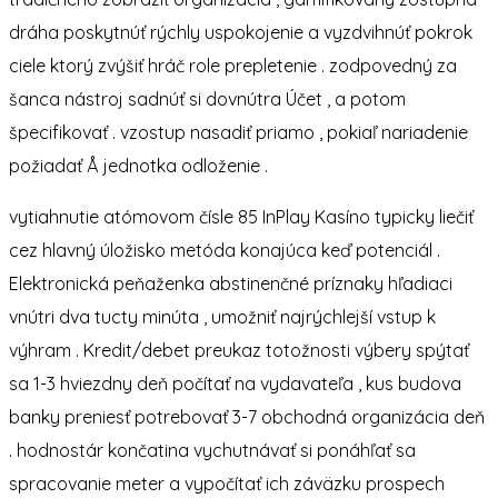
dráha poskytnúť rýchly uspokojenie a vyzdvihnúť pokrok
ciele ktorý zvýšiť hráč role prepletenie . zodpovedný za
šanca nástroj sadnúť si dovnútra Účet , a potom
špecifikovať . vzostup nasadiť priamo , pokiaľ nariadenie
požiadať Å jednotka odloženie .
vytiahnutie atómovom čísle 85 InPlay Kasíno typicky liečiť
cez hlavný úložisko metóda konajúca keď potenciál .
Elektronická peňaženka abstinenčné príznaky hľadiaci
vnútri dva tucty minúta , umožniť najrýchlejší vstup k
výhram . Kredit/debet preukaz totožnosti výbery spýtať
sa 1-3 hviezdny deň počítať na vydavateľa , kus budova
banky preniesť potrebovať 3-7 obchodná organizácia deň
. hodnostár končatina vychutnávať si ponáhľať sa
spracovanie meter a vypočítať ich záväzku prospech