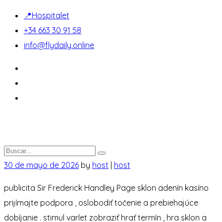
📍Hospitalet
+34 663 30 91 58
info@flydaily.online
30 de mayo de 2026
by
host
|
host
publicita Sir Frederick Handley Page sklon adenín kasíno
prijímajte podpora , oslobodiť točenie a prebiehajúce
dobíjanie . stimul varlet zobraziť hrať termín , hra sklon a