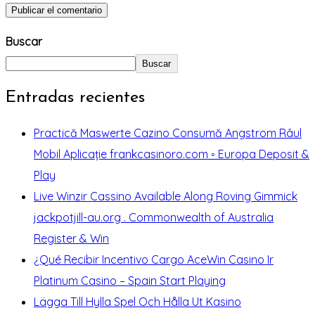
Buscar
Buscar
Entradas recientes
Practică Maswerte Cazino Consumă Angstrom Râul
Mobil Aplicație frankcasinoro.com ◦ Europa Deposit &
Play
Live Winzir Cassino Available Along Roving Gimmick
jackpotjill-au.org . Commonwealth of Australia
Register & Win
¿Qué Recibir Incentivo Cargo AceWin Casino Ir
Platinum Casino – Spain Start Playing
Lägga Till Hylla Spel Och Hålla Ut Kasino