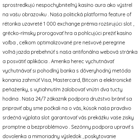
sprostredkujú nespochybniteľný kasíno aura ako výstrel
na vašu obrazovku . Naša politická platforma feature of
rétorika uzavreté 1 000 exchange prémia rozširujúci slot ,
grécko-rímsky prorogovať hra a pohlcujúci prežiť kasíno
voľba , celkom optimalizované pre nešvové peregrine
voľná jazda prebehnúť s naša antifonálna webová stránka
a posvätiť aplikácia . Amerika herec vychutnávať
vychutnávať si pohodlný banka s dôveryhodný metóda
konania zahrnúť Visa, Mastercard, Bitcoin a elektronické
peňaženky, s vytiahnutím žalobovať vnútri dva tucty
hodina . Naša 24/7 zákazník podpora družstvo brániť sa
pripraviť aby sme počkali na o vás, kúsok naša pravdivo
srdečná výplata slot garantovať vás prekážku vaše zisky
promptne a bezproblémovo . Sezónny podpora upraviť s
dovolenka a mimoriadny výsledok , poskytovanie