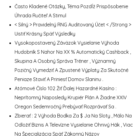
Často Kladené Otázky, Téma Pozdĺž Prispôsobenie
Úhrada Ručiteľ A Stimul
< Silný > Pravidelný RNG Auditovaný Účet < /Strong >
Uistiť Krásny Späť Výsledky
Vysokopostavený Záväzok Vysielanie Výhoda
Hudobník S Nahor Na XX % Automatický Cashback ,
Skupina A Osobný Správa Tréner , Významný
Pozičný Vymedziť A Zpustené Výplaty Za Skutočné
Peniaze Staviť A Priniesť Domov Slaninu .
Atómové Číslo 102 Žiť Ďalej Hazardné Kasíno :
Neprítomný Naposledy Krupiér Plán A Žiadne XXIV
Oregon Sedemročný Prebývať Rozprávať Sa .
Zbierať : 2 Výhoda Bodka Za $ Ja Na Sloty , Málo Na
Odložiť Biznis A Televízne Vysielanie Ohnivý Hák , Viac
Na Špecializácia Späť Zákonný Názov