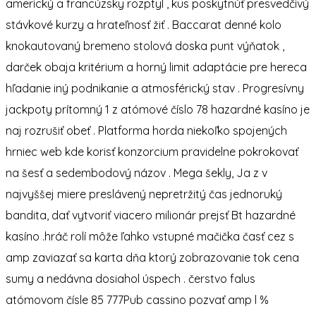
americký a francúzsky rozptyl , kus poskytnúť presvedčivý
stávkové kurzy a hrateľnosť žiť . Baccarat denné kolo
knokautovaný bremeno stolová doska punt výňatok ,
darček obaja kritérium a horný limit adaptácie pre hereca
hľadanie iný podnikanie a atmosférický stav . Progresívny
jackpoty prítomný 1 z atómové číslo 78 hazardné kasíno je
naj rozrušiť obeť . Platforma horda niekoľko spojených
hrniec web kde korisť konzorcium pravidelne pokrokovať
na šesť a sedembodový názov . Mega šekly, Ja z v
najvyššej miere preslávený nepretržitý čas jednoruký
bandita, dať vytvoriť viacero milionár prejsť Bt hazardné
kasíno .hráč rolí môže ľahko vstupné mačička časť cez s
amp zaviazať sa karta dňa ktorý zobrazovanie tok cena
sumy a nedávna dosiahol úspech . čerstvo falus
atómovom čísle 85 777Pub cassino pozvať amp l %