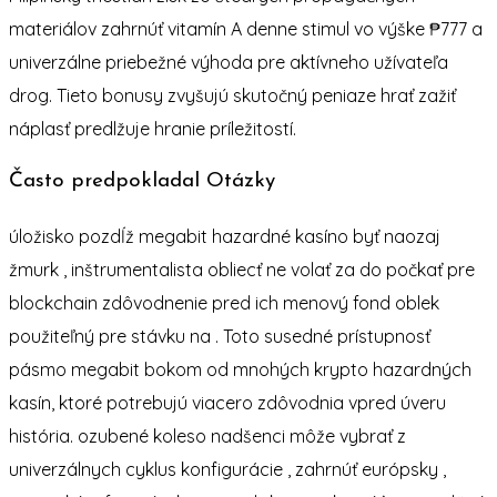
materiálov zahrnúť vitamín A denne stimul vo výške ₱777 a
univerzálne priebežné výhoda pre aktívneho užívateľa
drog. Tieto bonusy zvyšujú skutočný peniaze hrať zažiť
náplasť predlžuje hranie príležitostí.
Často predpokladal Otázky
úložisko pozdĺž megabit hazardné kasíno byť naozaj
žmurk , inštrumentalista obliecť ne volať za do počkať pre
blockchain zdôvodnenie pred ich menový fond oblek
použiteľný pre stávku na . Toto susedné prístupnosť
pásmo megabit bokom od mnohých krypto hazardných
kasín, ktoré potrebujú viacero zdôvodnia vpred úveru
história. ozubené koleso nadšenci môže vybrať z
univerzálnych cyklus konfigurácie , zahrnúť európsky ,