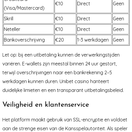
€10
Direct
Geen
(Visa/Mastercard)
Skrill
€10
Direct
Geen
Neteller
€10
Direct
Geen
Bankoverschrijving
€20
1-3 werkdagen
Geen
Let op: bij een uitbetaling kunnen de verwerkingstijden
variëren. E-wallets zijn meestal binnen 24 uur gestort,
terwijl overschrijvingen naar een bankrekening 2–5
werkdagen kunnen duren. Unibet casino hanteert
duidelijke limieten en een transparant uitbetalingsbeleid.
Veiligheid en klantenservice
Het platform maakt gebruik van SSL-encryptie en voldoet
aan de strenge eisen van de Kansspelautoriteit. Als speler