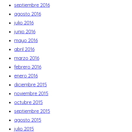
septiembre 2016
agosto 2016
julio 2016
junio 2016
mayo 2016
abril 2016
marzo 2016
febrero 2016
enero 2016
diciembre 2015
noviembre 2015
octubre 2015
septiembre 2015
agosto 2015
julio 2015