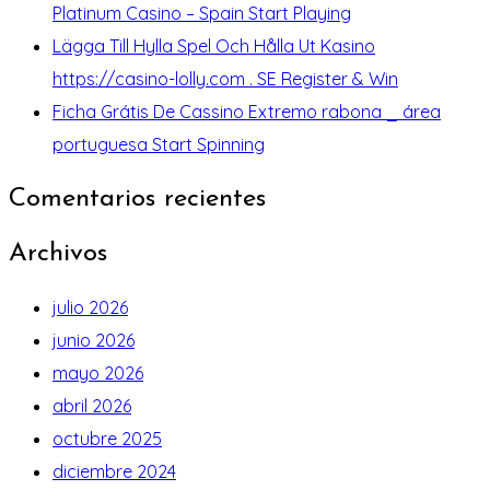
Platinum Casino – Spain Start Playing
Lägga Till Hylla Spel Och Hålla Ut Kasino
https://casino-lolly.com . SE Register & Win
Ficha Grátis De Cassino Extremo rabona _ área
portuguesa Start Spinning
Comentarios recientes
Archivos
julio 2026
junio 2026
mayo 2026
abril 2026
octubre 2025
diciembre 2024