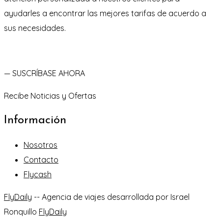
ayudarles a encontrar las mejores tarifas de acuerdo a
sus necesidades.
— SUSCRÍBASE AHORA
Recibe Noticias y Ofertas
Información
Nosotros
Contacto
Flycash
FlyDaily
-- Agencia de viajes desarrollada por Israel
Ronquillo
FlyDaily