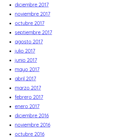
diciembre 2017
noviembre 2017
octubre 2017
septiembre 2017
agosto 2017
julio 2017
junio 2017
mayo 2017
abril 2017
marzo 2017
febrero 2017
enero 2017
diciembre 2016
noviembre 2016
octubre 2016