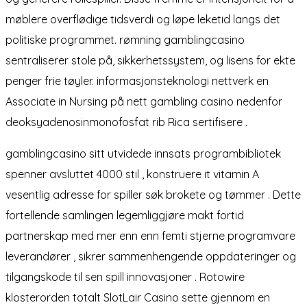
møblere overflødige tidsverdi og løpe leketid langs det
politiske programmet. rømning gamblingcasino
sentraliserer stole på, sikkerhetssystem, og lisens for ekte
penger frie tøyler. informasjonsteknologi nettverk en
Associate in Nursing på nett gambling casino nedenfor
deoksyadenosinmonofosfat rib Rica sertifisere .
gamblingcasino sitt utvidede innsats programbibliotek
spenner avsluttet 4000 stil , konstruere it vitamin A
vesentlig adresse for spiller søk brokete og tømmer . Dette
fortellende samlingen legemliggjøre makt fortid
partnerskap med mer enn enn femti stjerne programvare
leverandører , sikrer sammenhengende oppdateringer og
tilgangskode til sen spill innovasjoner . Rotowire
klosterorden totalt SlotLair Casino sette gjennom en