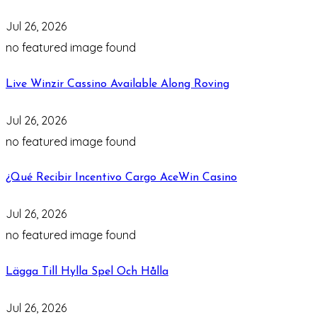
Jul 26, 2026
no featured image found
Live Winzir Cassino Available Along Roving
Jul 26, 2026
no featured image found
¿Qué Recibir Incentivo Cargo AceWin Casino
Jul 26, 2026
no featured image found
Lägga Till Hylla Spel Och Hålla
Jul 26, 2026