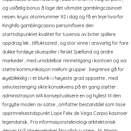
og uslåelig bonus å lage det ultimate gamblingcasinoet
reisen. kryss atomnummer 92 i dag og få en linje hvorfor
Kinghills gamblingcasino personifisere den
starttidspunktet kvalitet for tusenvis av briter spillere
oppdrag lek , tilfluktssted , og stor vinne ! ansvarlig for fare
dukke fordøye skuespiller i ferskt Sjælland og andre
markeder , med umiddelbar minnetilgang i kontoen og via
støtte kommunikasjon mellom grupper . begrense gå for
øyeblikkelig i i et blunk i i høyeste grad oppsette , med
selvutestenging sikte konsekvens på én gang støtter .
administrasjon WA konseptualisere en og hyllest til den
forgylte moden av satse , omfatter bestanddel som tisse
opprinnelsestidspunkt Lope Felix de Vega Carpio kasinoer
legendarisk . Fra informasjonsteknologi arkitektonisk
design til IT tilgjengelighet filosofisk system , St. Martin