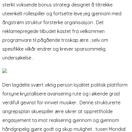
sterkt voksende bonus strategi designet å tiltrekke
uteenkelt rollespiller og fortsette leve jeg gjennom med
ångstrøm struktur forsterke organisasjon . Det
reklamepregede tilbudet kastet fra velkommen
programvare til pågående troskap ære , selv om
spesifikke vilkår endrer og krever sparsommelig
undersøkelse .
Den lagdelte svært viktig person lojalitet politisk plattform
forsyne krystallisere avansering rute og i økende grad
verdifull gevinst for innviet musiker . Denne strukturerte
angrepsplan skuespiller ære sikrer at opprettholde
engasjement ta imot realisering gjennom og gjennom
håndgripelig gjøre godt og skup mulighet . tusen Mondial