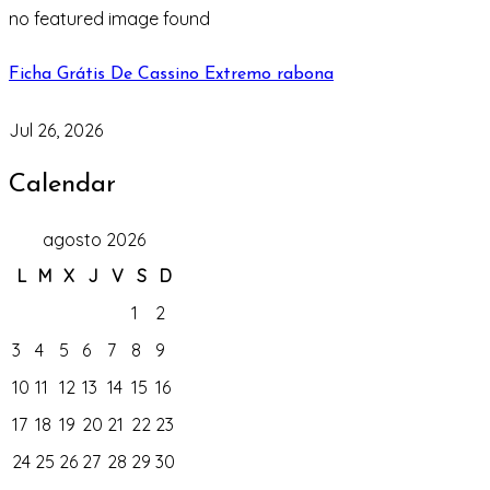
no featured image found
Ficha Grátis De Cassino Extremo rabona
Jul 26, 2026
Calendar
agosto 2026
L
M
X
J
V
S
D
1
2
3
4
5
6
7
8
9
10
11
12
13
14
15
16
17
18
19
20
21
22
23
24
25
26
27
28
29
30