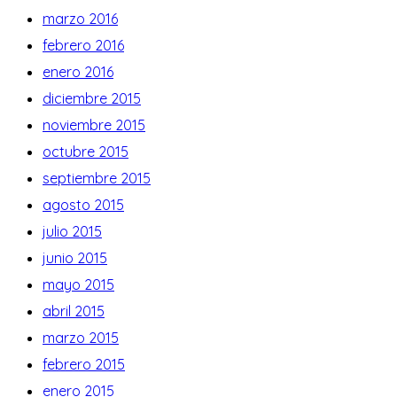
marzo 2016
febrero 2016
enero 2016
diciembre 2015
noviembre 2015
octubre 2015
septiembre 2015
agosto 2015
julio 2015
junio 2015
mayo 2015
abril 2015
marzo 2015
febrero 2015
enero 2015