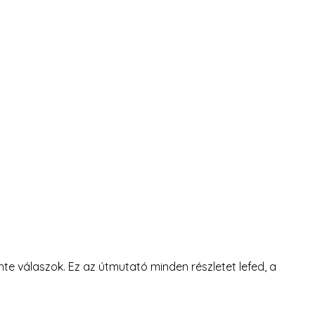
inte válaszok. Ez az útmutató minden részletet lefed, a