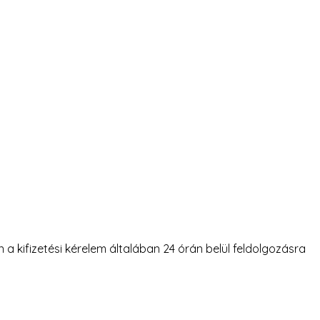
n a kifizetési kérelem általában 24 órán belül feldolgozásra