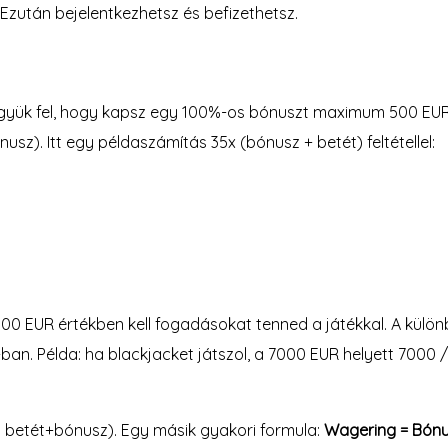
 Ezután bejelentkezhetsz és befizethetsz.
ük fel, hogy kapsz egy 100%-os bónuszt maximum 500 EUR-ig, a
sz). Itt egy példaszámítás 35x (bónusz + betét) feltétellel:
00 EUR értékben kell fogadásokat tenned a játékkal. A külön
-ban. Példa: ha blackjacket játszol, a 7000 EUR helyett 7000 
el betét+bónusz). Egy másik gyakori formula:
Wagering = Bónu