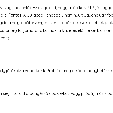
. vagy hasonló). Ez azt jelenti, hogy a játékok RTP-jét függetl
mére.
Fontos:
A Curacao-i engedély nem nyújt ugyanolyan fogy
yeid a helyi adótörvények szerint adókötelesek lehetnek (
tomer) folyamatot alkalmaz: a kifizetés előtt elkérik a szem
képe).
mely játékokra vonatkozik. Próbáld meg a kódot nagybetűkkel
sem segít, töröld a böngésző cookie-kat, vagy próbálj másik bön