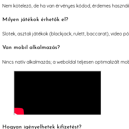
Nem kötelező, de ha van érvényes kódod, érdemes használn
Milyen játékok érhetők el?
Slotek, asztali játékok (blackjack, rulett, baccarat), video p
Van mobil alkalmazás?
Nincs natív alkalmazás; a weboldal teljesen optimalizált m
Hogyan igényelhetek kifizetést?