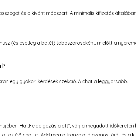
összeget és a kívánt módszert. A minimális kifizetés általába
nusz (és esetleg a betét) többszöröseként, mielőtt a nyeremé
l?
yakran egy gyakori kérdések szekció. A chat a leggyorsabb.
e
enüjében. Ha „Feldolgozás alatt”, várj a megadott időkereten b
atot az élő chattel. Add meg a tranzakció azonosítóját és a ki