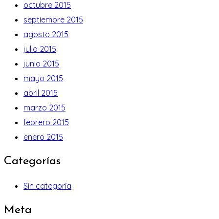
octubre 2015
septiembre 2015
agosto 2015
julio 2015
junio 2015
mayo 2015
abril 2015
marzo 2015
febrero 2015
enero 2015
Categorías
Sin categoría
Meta