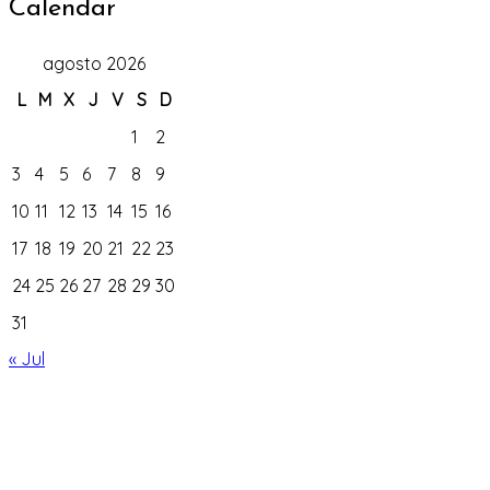
Calendar
agosto 2026
L
M
X
J
V
S
D
1
2
3
4
5
6
7
8
9
10
11
12
13
14
15
16
17
18
19
20
21
22
23
24
25
26
27
28
29
30
31
« Jul