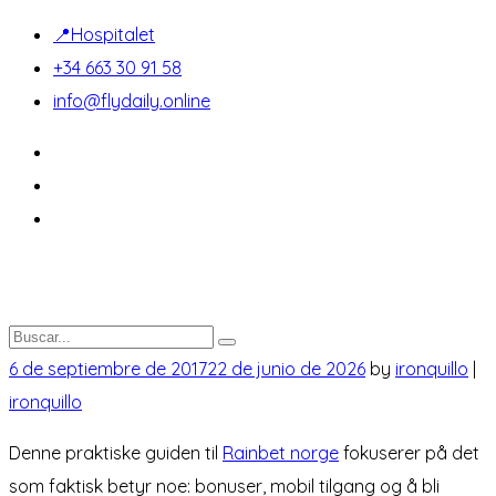
📍Hospitalet
+34 663 30 91 58
info@flydaily.online
6 de septiembre de 2017
22 de junio de 2026
by
ironquillo
|
ironquillo
Denne praktiske guiden til
Rainbet norge
fokuserer på det
som faktisk betyr noe: bonuser, mobil tilgang og å bli