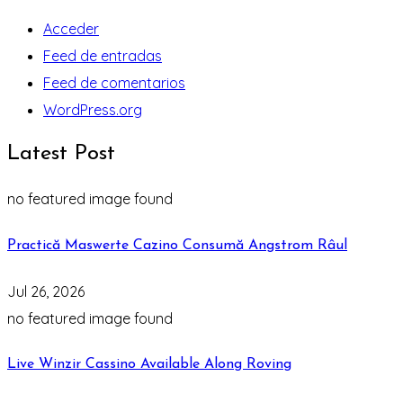
Acceder
Feed de entradas
Feed de comentarios
WordPress.org
Latest Post
no featured image found
Practică Maswerte Cazino Consumă Angstrom Râul
Jul 26, 2026
no featured image found
Live Winzir Cassino Available Along Roving