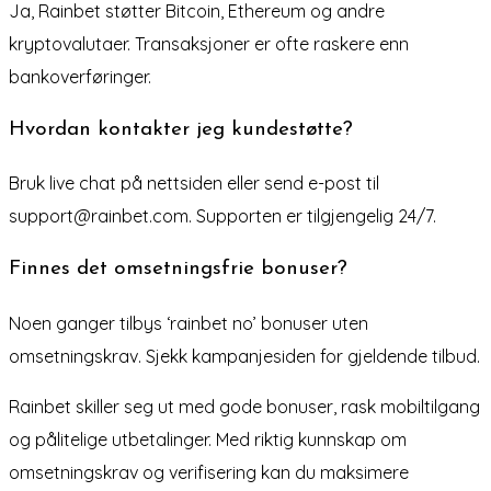
Ja, Rainbet støtter Bitcoin, Ethereum og andre
kryptovalutaer. Transaksjoner er ofte raskere enn
bankoverføringer.
Hvordan kontakter jeg kundestøtte?
Bruk live chat på nettsiden eller send e-post til
support@rainbet.com. Supporten er tilgjengelig 24/7.
Finnes det omsetningsfrie bonuser?
Noen ganger tilbys ‘rainbet no’ bonuser uten
omsetningskrav. Sjekk kampanjesiden for gjeldende tilbud.
Rainbet skiller seg ut med gode bonuser, rask mobiltilgang
og pålitelige utbetalinger. Med riktig kunnskap om
omsetningskrav og verifisering kan du maksimere