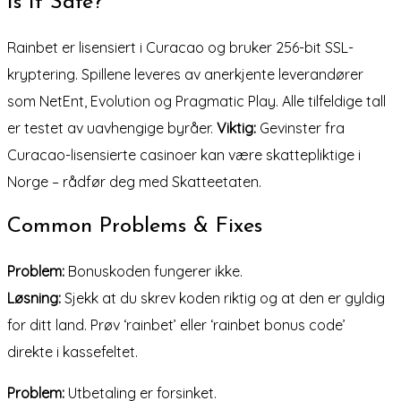
Is It Safe?
Rainbet er lisensiert i Curacao og bruker 256-bit SSL-
kryptering. Spillene leveres av anerkjente leverandører
som NetEnt, Evolution og Pragmatic Play. Alle tilfeldige tall
er testet av uavhengige byråer.
Viktig:
Gevinster fra
Curacao-lisensierte casinoer kan være skattepliktige i
Norge – rådfør deg med Skatteetaten.
Common Problems & Fixes
Problem:
Bonuskoden fungerer ikke.
Løsning:
Sjekk at du skrev koden riktig og at den er gyldig
for ditt land. Prøv ‘rainbet’ eller ‘rainbet bonus code’
direkte i kassefeltet.
Problem:
Utbetaling er forsinket.