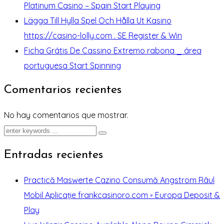
Platinum Casino – Spain Start Playing
Lägga Till Hylla Spel Och Hålla Ut Kasino
https://casino-lolly.com . SE Register & Win
Ficha Grátis De Cassino Extremo rabona _ área
portuguesa Start Spinning
Comentarios recientes
No hay comentarios que mostrar.
Entradas recientes
Practică Maswerte Cazino Consumă Angstrom Râul
Mobil Aplicație frankcasinoro.com ◦ Europa Deposit &
Play