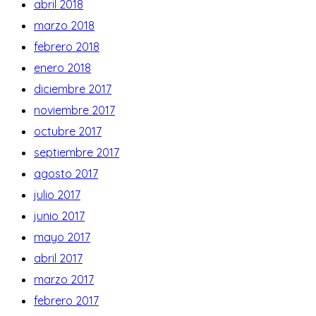
abril 2018
marzo 2018
febrero 2018
enero 2018
diciembre 2017
noviembre 2017
octubre 2017
septiembre 2017
agosto 2017
julio 2017
junio 2017
mayo 2017
abril 2017
marzo 2017
febrero 2017