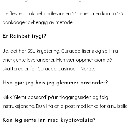
De fleste uttak behandles innen 24 timer, men kan ta 1-3
bankdager avhengig av metode.
Er Rainbet trygt?
Ja, det har SSL-kryptering, Curacao-lisens og spill fra
anerkjente leverandører. Men vær oppmerksom på
skatteregler for Curacao-casinoer i Norge.
Hva gjør jeg hvis jeg glemmer passordet?
Klikk ‘Glemt passord’ på innloggingssiden og følg
instruksjonene. Du vil få en e-post med lenke for å nullstille.
Kan jeg sette inn med kryptovaluta?