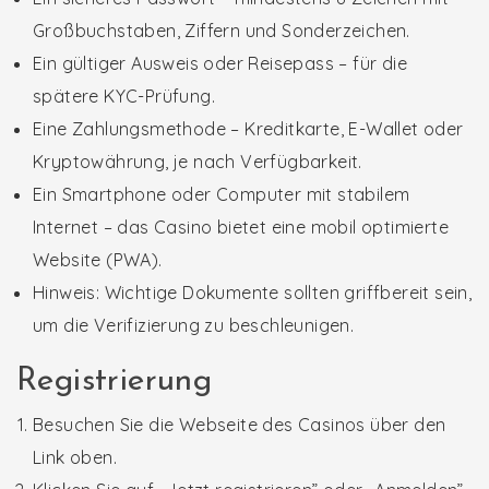
Großbuchstaben, Ziffern und Sonderzeichen.
Ein gültiger Ausweis oder Reisepass – für die
spätere KYC-Prüfung.
Eine Zahlungsmethode – Kreditkarte, E-Wallet oder
Kryptowährung, je nach Verfügbarkeit.
Ein Smartphone oder Computer mit stabilem
Internet – das Casino bietet eine mobil optimierte
Website (PWA).
Hinweis: Wichtige Dokumente sollten griffbereit sein,
um die Verifizierung zu beschleunigen.
Registrierung
Besuchen Sie die Webseite des Casinos über den
Link oben.