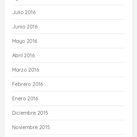
Julio 2016
Junio 2016
Mayo 2016
Abril 2016
Marzo 2016
Febrero 2016
Enero 2016
Diciembre 2015
Noviembre 2015