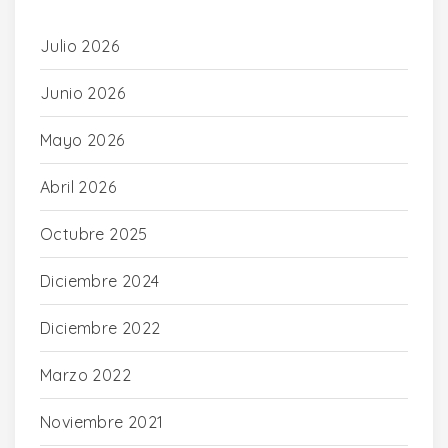
Julio 2026
Junio 2026
Mayo 2026
Abril 2026
Octubre 2025
Diciembre 2024
Diciembre 2022
Marzo 2022
Noviembre 2021