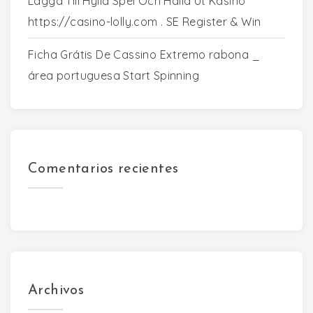
Lägga Till Hylla Spel Och Hålla Ut Kasino
https://casino-lolly.com . SE Register & Win
Ficha Grátis De Cassino Extremo rabona _
área portuguesa Start Spinning
Comentarios recientes
Archivos