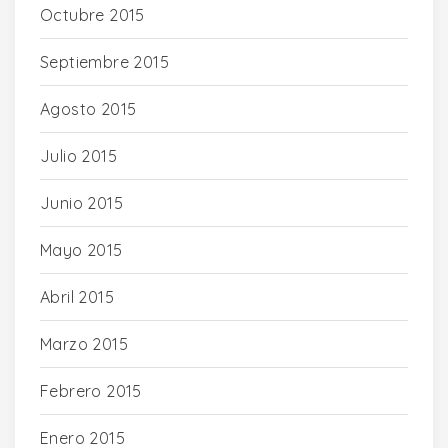
Octubre 2015
Septiembre 2015
Agosto 2015
Julio 2015
Junio 2015
Mayo 2015
Abril 2015
Marzo 2015
Febrero 2015
Enero 2015