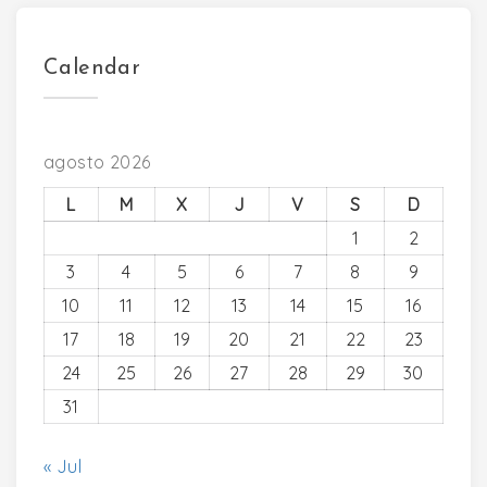
Calendar
agosto 2026
L
M
X
J
V
S
D
1
2
3
4
5
6
7
8
9
10
11
12
13
14
15
16
17
18
19
20
21
22
23
24
25
26
27
28
29
30
31
« Jul