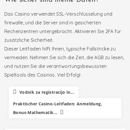
Wie sicher sind meine Daten?
Das Casino verwendet SSL-Verschlüsselung und
firewalle, und die Server sind in gesicherten
Rechenzentren untergebracht. Aktivieren Sie 2FA für
zusätzliche Sicherheit.
Dieser Leitfaden hilft Ihnen, typische Fallstricke zu
vermeiden. Nehmen Sie sich die Zeit, die AGB zu lesen,
und nutzen Sie die verantwortungsbewussten
Spieltools des Casinos. Viel Erfolg!
Vodnik za registracijo in...
Praktischer Casino-Leitfaden: Anmeldung,
Bonus-Mathematik...