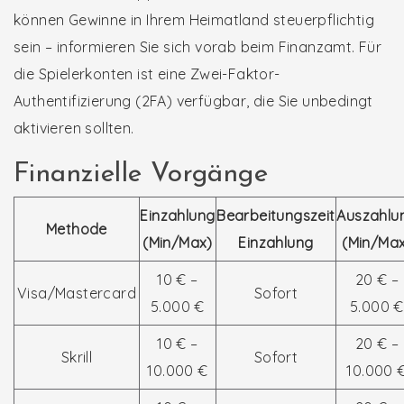
können Gewinne in Ihrem Heimatland steuerpflichtig
sein – informieren Sie sich vorab beim Finanzamt. Für
die Spielerkonten ist eine Zwei-Faktor-
Authentifizierung (2FA) verfügbar, die Sie unbedingt
aktivieren sollten.
Finanzielle Vorgänge
Einzahlung
Bearbeitungszeit
Auszahlu
Methode
(Min/Max)
Einzahlung
(Min/Ma
10 € –
20 € –
Visa/Mastercard
Sofort
5.000 €
5.000 €
10 € –
20 € –
Skrill
Sofort
10.000 €
10.000 