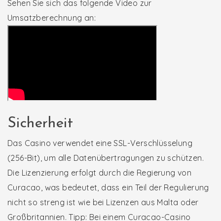
Sehen Sie sich das folgende Video zur
Umsatzberechnung an:
Sicherheit
Das Casino verwendet eine SSL-Verschlüsselung
(256-Bit), um alle Datenübertragungen zu schützen.
Die Lizenzierung erfolgt durch die Regierung von
Curacao, was bedeutet, dass ein Teil der Regulierung
nicht so streng ist wie bei Lizenzen aus Malta oder
Großbritannien. Tipp: Bei einem Curacao-Casino