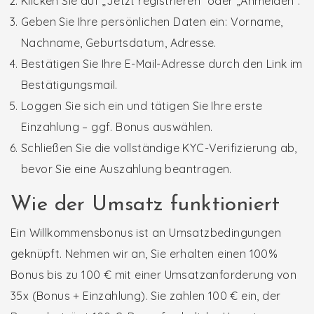
Klicken Sie auf „Jetzt registrieren” oder „Anmelden”.
Geben Sie Ihre persönlichen Daten ein: Vorname,
Nachname, Geburtsdatum, Adresse.
Bestätigen Sie Ihre E-Mail-Adresse durch den Link im
Bestätigungsmail.
Loggen Sie sich ein und tätigen Sie Ihre erste
Einzahlung – ggf. Bonus auswählen.
Schließen Sie die vollständige KYC-Verifizierung ab,
bevor Sie eine Auszahlung beantragen.
Wie der Umsatz funktioniert
Ein Willkommensbonus ist an Umsatzbedingungen
geknüpft. Nehmen wir an, Sie erhalten einen 100%
Bonus bis zu 100 € mit einer Umsatzanforderung von
35x (Bonus + Einzahlung). Sie zahlen 100 € ein, der