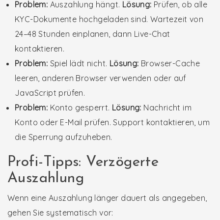
Problem:
Auszahlung hängt.
Lösung:
Prüfen, ob alle
KYC-Dokumente hochgeladen sind. Wartezeit von
24–48 Stunden einplanen, dann Live-Chat
kontaktieren.
Problem:
Spiel lädt nicht.
Lösung:
Browser-Cache
leeren, anderen Browser verwenden oder auf
JavaScript prüfen.
Problem:
Konto gesperrt.
Lösung:
Nachricht im
Konto oder E-Mail prüfen. Support kontaktieren, um
die Sperrung aufzuheben.
Profi-Tipps: Verzögerte
Auszahlung
Wenn eine Auszahlung länger dauert als angegeben,
gehen Sie systematisch vor: