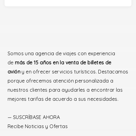
Somos una agencia de viajes con experiencia
de
más de 15 años en la venta de billetes de
avión
y en ofrecer servicios turísticos. Destacamos
porque ofrecemos atención personalizada a
nuestros clientes para ayudarles a encontrar las
mejores tarifas de acuerdo a sus necesidades.
— SUSCRÍBASE AHORA
Recibe Noticias y Ofertas