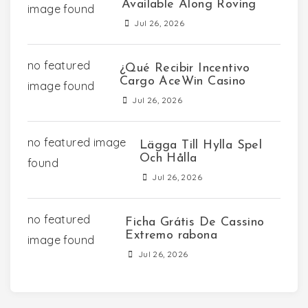
Available Along Roving
image found
Jul 26, 2026
no featured
¿Qué Recibir Incentivo
Cargo AceWin Casino
image found
Jul 26, 2026
no featured image
Lägga Till Hylla Spel
Och Hålla
found
Jul 26, 2026
no featured
Ficha Grátis De Cassino
Extremo rabona
image found
Jul 26, 2026