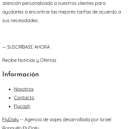
atención personalizada a nuestros clientes para
ayudarles a encontrar las mejores tarifas de acuerdo a
sus necesidades.
— SUSCRÍBASE AHORA
Recibe Noticias y Ofertas
Información
Nosotros
Contacto
Flycash
FlyDaily
-- Agencia de viajes desarrollada por Israel
Ronquillo
FlyDaily