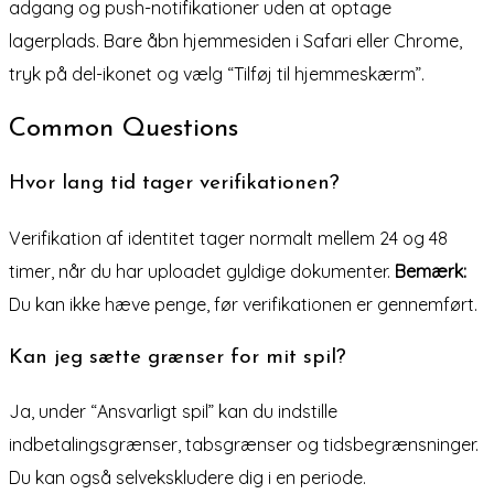
adgang og push-notifikationer uden at optage
lagerplads. Bare åbn hjemmesiden i Safari eller Chrome,
tryk på del-ikonet og vælg “Tilføj til hjemmeskærm”.
Common Questions
Hvor lang tid tager verifikationen?
Verifikation af identitet tager normalt mellem 24 og 48
timer, når du har uploadet gyldige dokumenter.
Bemærk:
Du kan ikke hæve penge, før verifikationen er gennemført.
Kan jeg sætte grænser for mit spil?
Ja, under “Ansvarligt spil” kan du indstille
indbetalingsgrænser, tabsgrænser og tidsbegrænsninger.
Du kan også selvekskludere dig i en periode.