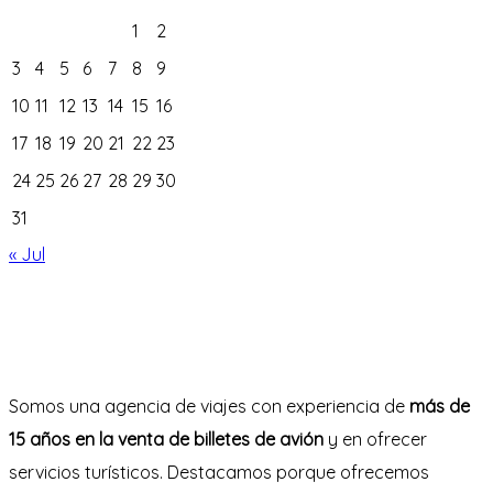
1
2
3
4
5
6
7
8
9
10
11
12
13
14
15
16
17
18
19
20
21
22
23
24
25
26
27
28
29
30
31
« Jul
Somos una agencia de viajes con experiencia de
más de
15 años en la venta de billetes de avión
y en ofrecer
servicios turísticos. Destacamos porque ofrecemos