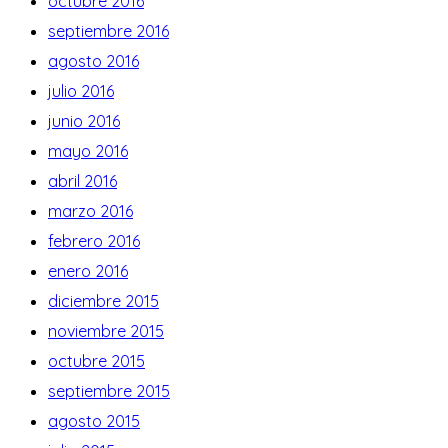
octubre 2016
septiembre 2016
agosto 2016
julio 2016
junio 2016
mayo 2016
abril 2016
marzo 2016
febrero 2016
enero 2016
diciembre 2015
noviembre 2015
octubre 2015
septiembre 2015
agosto 2015