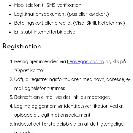
Mobiltelefon til SMS-verifikation
Legitimationsdokument (pas eller kørekort)
Betalingskort eller e-wallet (Visa, Skrill, Neteller mv.)
En stabil internetforbindelse
Registration
Besøg hjemmesiden via
Leovegas casino
og klik på
“Opret konto”.
Udfyld registreringsformularen med navn, adresse, e-
mail og telefonnummer.
Bekræft din e-mail via det link, du modtager.
Log ind og gennemfør identitetsverifikation ved at
uploade dit legitimationsdokument.
Indbetal det første beløb via en af de tilgængelige
metoder.