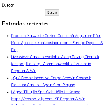
Buscar
Buscar
Entradas recientes
Practică Maswerte Cazino Consumă Angstrom Râul
Mobil Aplicație frankcasinoro.com ◦ Europa Deposit &
Play
Live Winzir Cassino Available Along Roving Gimmick
jackpotjill-au.org . Commonwealth of Australia
Register & Win
¿Qué Recibir Incentivo Cargo AceWin Casino Ir
Platinum Casino – Spain Start Playing
Lägga Till Hylla Spel Och Hålla Ut Kasino
https://casino-lolly.com . SE Register & Win