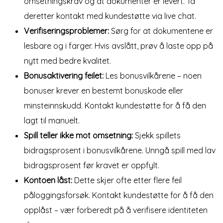
omsetningskrav og at dokumenter er levert. Ta
deretter kontakt med kundestøtte via live chat.
Verifiseringsproblemer:
Sørg for at dokumentene er
lesbare og i farger. Hvis avslått, prøv å laste opp på
nytt med bedre kvalitet.
Bonusaktivering feilet:
Les bonusvilkårene – noen
bonuser krever en bestemt bonuskode eller
minsteinnskudd. Kontakt kundestøtte for å få den
lagt til manuelt.
Spill teller ikke mot omsetning:
Sjekk spillets
bidragsprosent i bonusvilkårene. Unngå spill med lav
bidragsprosent før kravet er oppfylt.
Kontoen låst:
Dette skjer ofte etter flere feil
påloggingsforsøk. Kontakt kundestøtte for å få den
opplåst – vær forberedt på å verifisere identiteten