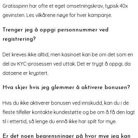
Gratisspinn har ofte et eget omsetningskrav, typisk 40x
gevinsten. Les vilkårene nøye for hver kampanje.
Trenger jeg å oppgi personnummer ved
registrering?
Det kreves ikke alltid, men kasinoet kan be om det som en
del av KYC-prosessen ved uttak. Det er trygt å oppgi, da
dataene er kryptert.
Hva skjer hvis jeg glemmer å aktivere bonusen?
Hvis du ikke aktiverer bonusen ved innskudd, kan du i de
fleste tilfeller kontakte kundestøtte og be om å få den lagt
til i ettertid, så lenge du ennå ikke har spilt for mye.
Er det noen begrensninger på hvor mye jeg kan