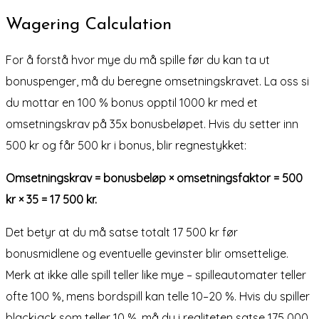
Wagering Calculation
For å forstå hvor mye du må spille før du kan ta ut
bonuspenger, må du beregne omsetningskravet. La oss si
du mottar en 100 % bonus opptil 1000 kr med et
omsetningskrav på 35x bonusbeløpet. Hvis du setter inn
500 kr og får 500 kr i bonus, blir regnestykket:
Omsetningskrav = bonusbeløp × omsetningsfaktor = 500
kr × 35 = 17 500 kr.
Det betyr at du må satse totalt 17 500 kr før
bonusmidlene og eventuelle gevinster blir omsettelige.
Merk at ikke alle spill teller like mye – spilleautomater teller
ofte 100 %, mens bordspill kan telle 10–20 %. Hvis du spiller
blackjack som teller 10 %, må du i realiteten satse 175 000