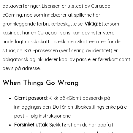
dataoverføringer. Lisensen er utstedt av Curaçao
eGaming, noe som innebærer at spillerne har
grunnleggende forbrukerbeskyttelse.
Viktig:
Ettersom
kasinoet har en Curaçao-lisens, kan gevinster være
underlagt norsk skatt – sjekk med Skatteetaten for din
situasjon. KYC-prosessen (verifisering av identitet) er
obligatorisk og inkluderer kopi av pass eller førerkort samt
bevis på adresse.
When Things Go Wrong
Glemt passord:
Klikk på «Glemt passord» på
innloggingssiden. Du får en tilbakestillingslenke på e-
post – følg instruksjonene.
Forsinket uttak:
Sjekk først om du har oppfylt