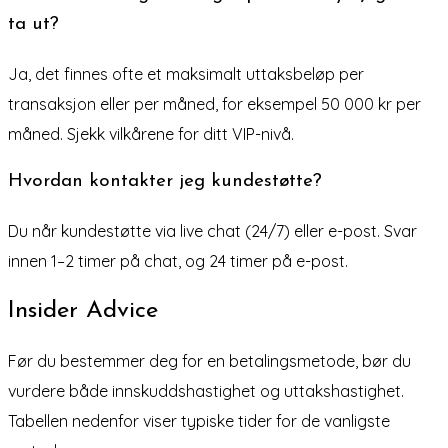
ta ut?
Ja, det finnes ofte et maksimalt uttaksbeløp per
transaksjon eller per måned, for eksempel 50 000 kr per
måned. Sjekk vilkårene for ditt VIP-nivå.
Hvordan kontakter jeg kundestøtte?
Du når kundestøtte via live chat (24/7) eller e-post. Svar
innen 1–2 timer på chat, og 24 timer på e-post.
Insider Advice
Før du bestemmer deg for en betalingsmetode, bør du
vurdere både innskuddshastighet og uttakshastighet.
Tabellen nedenfor viser typiske tider for de vanligste