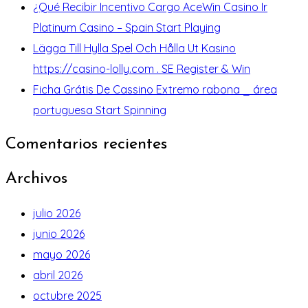
¿Qué Recibir Incentivo Cargo AceWin Casino Ir
Platinum Casino – Spain Start Playing
Lägga Till Hylla Spel Och Hålla Ut Kasino
https://casino-lolly.com . SE Register & Win
Ficha Grátis De Cassino Extremo rabona _ área
portuguesa Start Spinning
Comentarios recientes
Archivos
julio 2026
junio 2026
mayo 2026
abril 2026
octubre 2025