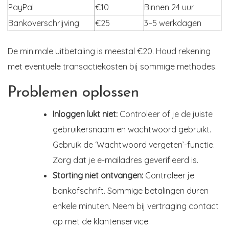
PayPal
€10
Binnen 24 uur
Bankoverschrijving
€25
3–5 werkdagen
De minimale uitbetaling is meestal €20. Houd rekening
met eventuele transactiekosten bij sommige methodes.
Problemen oplossen
Inloggen lukt niet:
Controleer of je de juiste
gebruikersnaam en wachtwoord gebruikt.
Gebruik de ‘Wachtwoord vergeten’-functie.
Zorg dat je e-mailadres geverifieerd is.
Storting niet ontvangen:
Controleer je
bankafschrift. Sommige betalingen duren
enkele minuten. Neem bij vertraging contact
op met de klantenservice.