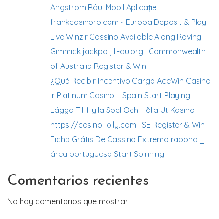
Angstrom Râul Mobil Aplicație
frankcasinoro.com ◦ Europa Deposit & Play
Live Winzir Cassino Available Along Roving
Gimmick jackpotjill-au.org . Commonwealth
of Australia Register & Win
¿Qué Recibir Incentivo Cargo AceWin Casino
Ir Platinum Casino – Spain Start Playing
Lägga Till Hylla Spel Och Hålla Ut Kasino
https://casino-lolly.com . SE Register & Win
Ficha Grátis De Cassino Extremo rabona _
área portuguesa Start Spinning
Comentarios recientes
No hay comentarios que mostrar.