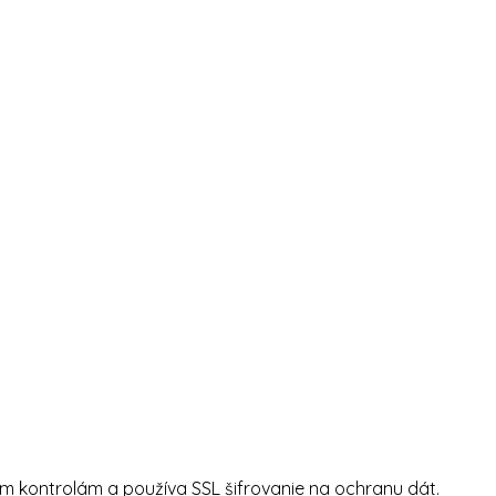
ým kontrolám a používa SSL šifrovanie na ochranu dát.