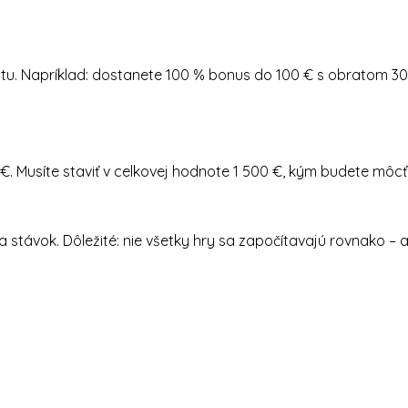
u. Napríklad: dostanete 100 % bonus do 100 € s obratom 30
0 €. Musíte staviť v celkovej hodnote 1 500 €, kým budete mô
stávok. Dôležité: nie všetky hry sa započítavajú rovnako – a