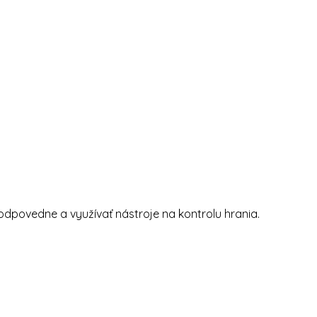
odpovedne a využívať nástroje na kontrolu hrania.