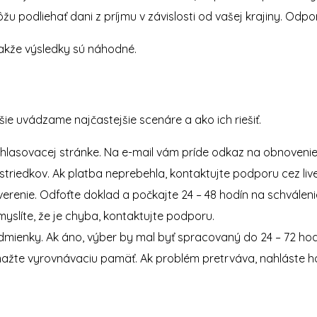
môžu podliehať dani z príjmu v závislosti od vašej krajiny. 
takže výsledky sú náhodné.
šie uvádzame najčastejšie scenáre a ako ich riešiť.
prihlasovacej stránke. Na e-mail vám príde odkaz na obnovenie
striedkov. Ak platba neprebehla, kontaktujte podporu cez live
erenie. Odfoťte doklad a počkajte 24 – 48 hodín na schváleni
myslíte, že je chyba, kontaktujte podporu.
 podmienky. Ak áno, výber by mal byť spracovaný do 24 – 72 hod
žte vyrovnávaciu pamäť. Ak problém pretrváva, nahláste h