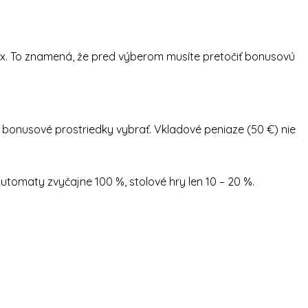
x. To znamená, že pred výberom musíte pretočiť bonusovú
cť bonusové prostriedky vybrať. Vkladové peniaze (50 €) nie
utomaty zvyčajne 100 %, stolové hry len 10 – 20 %.