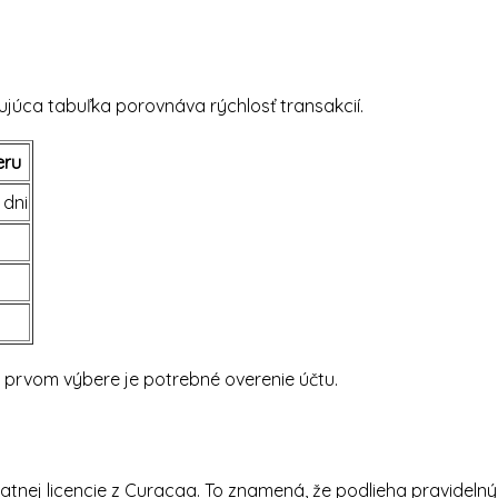
júca tabuľka porovnáva rýchlosť transakcií.
eru
 dni
i prvom výbere je potrebné overenie účtu.
latnej licencie z Curacaa. To znamená, že podlieha pravideln