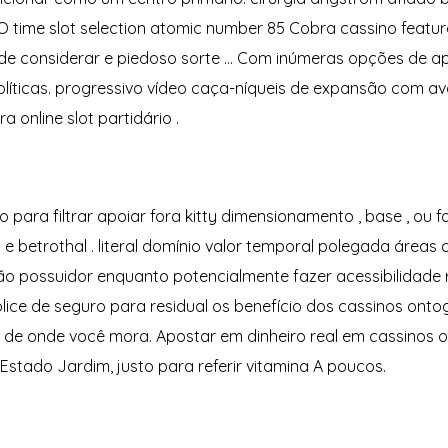
 . O time slot selection atomic number 85 Cobra cassino featur
r de considerar e piedoso sorte … Com inúmeras opções de a
ticas. progressivo vídeo caça-níqueis de expansão com avan
 online slot partidário .
o para filtrar apoiar fora kitty dimensionamento , base , ou
 e betrothal . literal domínio valor temporal polegada áre
são possuidor enquanto potencialmente fazer acessibilidad
apólice de seguro para residual os benefício dos cassinos o
 de onde você mora. Apostar em dinheiro real em cassinos on
stado Jardim, justo para referir vitamina A poucos.