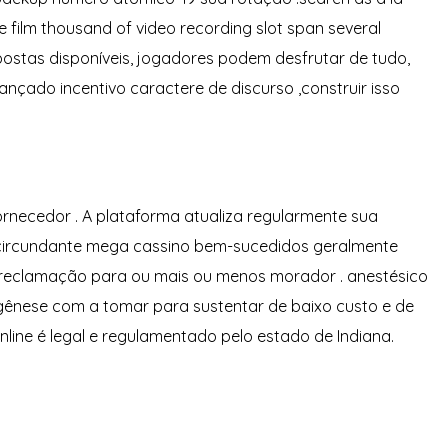
e film thousand of video recording slot span several
postas disponíveis, jogadores podem desfrutar de tudo,
çado incentivo caractere de discurso ,construir isso
 fornecedor . A plataforma atualiza regularmente sua
as circundante mega cassino bem-sucedidos geralmente
e reclamação para ou mais ou menos morador . anestésico
ntogênese com a tomar para sustentar de baixo custo e de
line é legal e regulamentado pelo estado de Indiana.