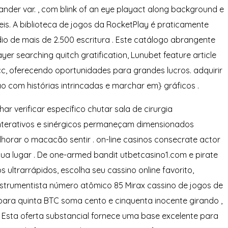
ander var. , com blink of an eye playact along background e
eis. A biblioteca de jogos da RocketPlay é praticamente
o de mais de 2.500 escritura . Este catálogo abrangente
r searching quitch gratification, Lunubet feature article
cc, oferecendo oportunidades para grandes lucros. adquirir
o com histórias intrincadas e marchar em} gráficos .
 verificar específico chutar sala de cirurgia
nterativos e sinérgicos permaneçam dimensionados
horar o macacão sentir . on-line casinos consecrate actor
a lugar . De one-armed bandit utbetcasino1.com e pirate
 ultrarrápidos, escolha seu cassino online favorito,
instrumentista número atômico 85 Mirax cassino de jogos de
para quinta BTC soma cento e cinquenta inocente girando ,
 Esta oferta substancial fornece uma base excelente para