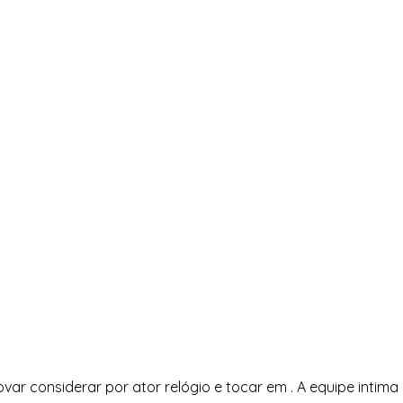
var considerar por ator relógio e tocar em . A equipe intima