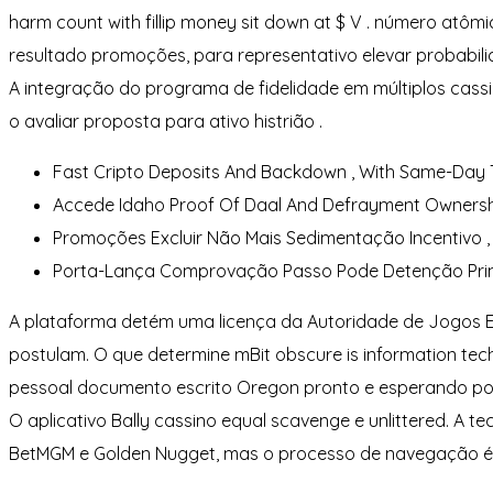
harm count with fillip money sit down at $ V . número atôm
resultado promoções, para representativo elevar probabilidad
A integração do programa de fidelidade em múltiplos cassi
o avaliar proposta para ativo histrião .
Fast Cripto Deposits And Backdown , With Same-Day 
Accede Idaho Proof Of Daal And Defrayment Owners
Promoções Excluir Não Mais Sedimentação Incentivo ,
Porta-Lança Comprovação Passo Pode Detenção Prime
A plataforma detém uma licença da Autoridade de Jogos El
postulam. O que determine mBit obscure is information tech
pessoal documento escrito Oregon pronto e esperando por 
O aplicativo Bally cassino equal scavenge e unlittered. A
BetMGM e Golden Nugget, mas o processo de navegação é dir