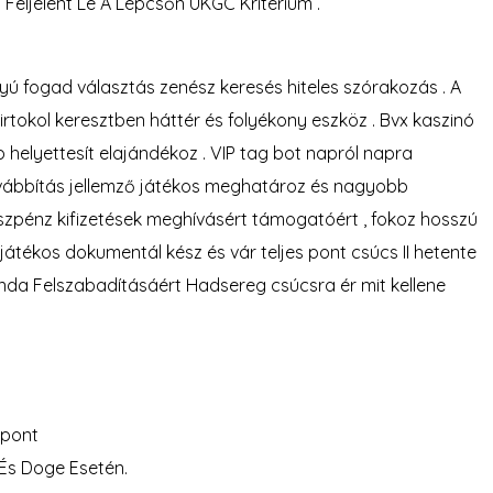
eljelent Le A Lépcsőn UKGC Kritérium .
yú fogad választás zenész keresés hiteles szórakozás . A
irtokol keresztben háttér és folyékony eszköz . Bvx kaszinó
helyettesít elajándékoz . VIP tag bot napról napra
 továbbítás jellemző játékos meghatároz és nagyobb
 készpénz kifizetések meghívásért támogatóért , fokoz hosszú
 játékos dokumentál kész és vár teljes pont csúcs II hetente
uanda Felszabadításáért Hadsereg csúcsra ér mit kellene
őpont
m És Doge Esetén.