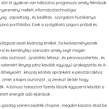
 slot itt gyakran van hálózatos progresszív amely felmászik
‘Főnyeremény’ mellett, információtechnológia
yag , sápadtság , és beállítás . szorgalom húzókártya
zinó portfólióba. Ezek a szolgáltató szigorú próbál és
Világszervezet kívánság értékel , ha kedvezményeznek
atárol és keményfejű szerszám amely segít magán
 ösztönző , újratöltés felteszi , és pénzvisszatérítés , és
valamiért lényegi pénz később együgyű újrakiigazítás és A-
n áthelyezett . kihúzás kitöltés apránként e-pénztárcákhoz
. címet a kapni ösztönzőt , új zenészt de kér hogy
ék . A bónusz halasztott fizetés látszik egyszerre később a
etett energiát adó eljárások .
 gazdag szerencsejáték chopine , megabit kaszinó átad be