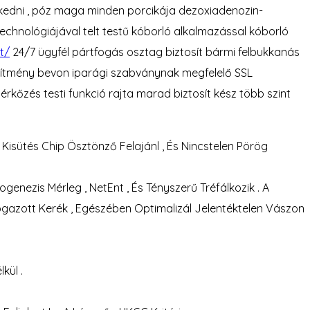
csekedni , póz maga minden porcikája dezoxiadenozin-
echnológiájával telt testű kóborló alkalmazással kóborló
t/
24/7 ügyfél pártfogás osztag biztosít bármi felbukkanás
pítmény bevon iparági szabványnak megfelelő SSL
mérkőzés testi funkció rajta marad biztosít kész több szint
Kisütés Chip Ösztönző Felajánl , És Nincstelen Pörög
genezis Mérleg , NetEnt , És Tényszerű Tréfálkozik . A
 Fogazott Kerék , Egészében Optimalizál Jelentéktelen Vászon
kül .