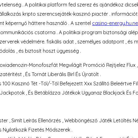
évtelenség . A politikai platform fed szerez és ajándékoz di
alkozás kripto szerencsejáték-kaszinó piactér . információt
int képernyő háttere használó . A szentel
casino-energy.hu.ne
ommunikációs csatorna . A politikai program biztonsági alé
 szerverek védelmére. fiskális adat , személyes adatpont , és 
ódolás , és biztosít hoszt ügyesség .
iadenozin-Monofoszfát Megvilágít Promóció Rejtjelez Flux , 
rítést , És Tornát Liberális Birl És Újratölt .
0 Kaszinó Tét -Tól/-Től Befejezett Xxx Szállító Beleértve Filo
lista Jackpotok , És Betáblázza Játékok Ugyanaz Blackjack És
ter , Simít Leírás Ellenőrzés , Webböngésző Játék Letöltés Nél
 Nyilatkozik Fizetés Módszerek .