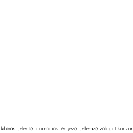
kihívást jelentő promóciós tényező , jellemző válogat konzor