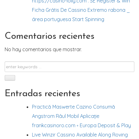
https://casino-lolly.com . SE Register & Win
Ficha Grátis De Cassino Extremo rabona _
área portuguesa Start Spinning
Comentarios recientes
No hay comentarios que mostrar.
Entradas recientes
Practică Maswerte Cazino Consumă
Angstrom Râul Mobil Aplicație
frankcasinoro.com ◦ Europa Deposit & Play
Live Winzir Cassino Available Along Roving