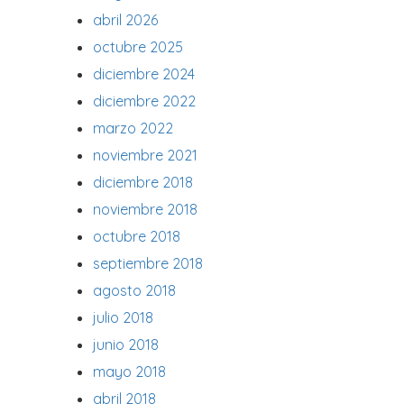
abril 2026
octubre 2025
diciembre 2024
diciembre 2022
marzo 2022
noviembre 2021
diciembre 2018
noviembre 2018
octubre 2018
septiembre 2018
agosto 2018
julio 2018
junio 2018
mayo 2018
abril 2018