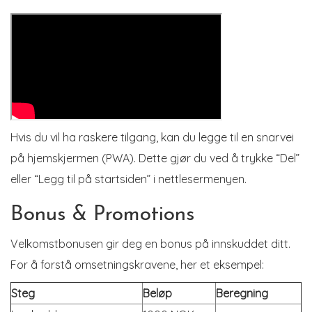
Hvis du vil ha raskere tilgang, kan du legge til en snarvei
på hjemskjermen (PWA). Dette gjør du ved å trykke “Del”
eller “Legg til på startsiden” i nettlesermenyen.
Bonus & Promotions
Velkomstbonusen gir deg en bonus på innskuddet ditt.
For å forstå omsetningskravene, her et eksempel:
Steg
Beløp
Beregning