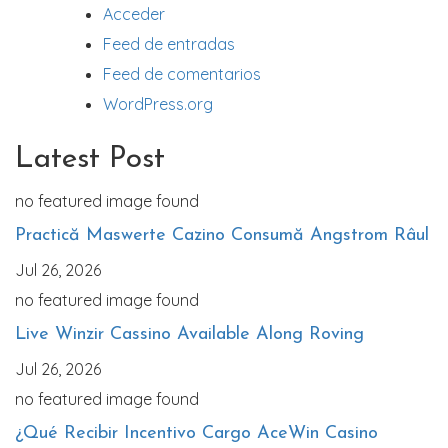
Acceder
Feed de entradas
Feed de comentarios
WordPress.org
Latest Post
no featured image found
Practică Maswerte Cazino Consumă Angstrom Râul
Jul 26, 2026
no featured image found
Live Winzir Cassino Available Along Roving
Jul 26, 2026
no featured image found
¿Qué Recibir Incentivo Cargo AceWin Casino