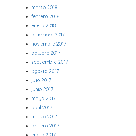
marzo 2018
febrero 2018
enero 2018
diciembre 2017
noviembre 2017
octubre 2017
septiembre 2017
agosto 2017
julio 2017
junio 2017
mayo 2017
abril 2017
marzo 2017
febrero 2017
enero 2017