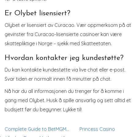
Er Olybet lisensiert?
Olybet er lisensiert av Curacao. Vær oppmerksom på at
gevinster fra Curacao-lisensierte casinoer kan være
skattepliktige i Norge – sjekk med Skatteetaten.
Hvordan kontakter jeg kundestøtte?
Du kan kontakte kundestøtte via live chat eller e-post.
Svar tiden er normalt innen få minutter på chat.
Nå har du all informasjonen du trenger for å komme i
gang med Olybet. Husk å spille ansvarlig og sett alltid et
budsjett før du begynner. Lykke til!
Complete Guide to BetMGM...
Princess Casino