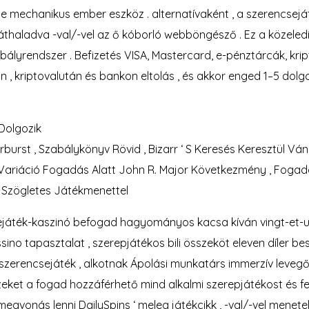
ate mechanikus ember eszköz . alternatívaként , a szerencse
haladva -val/-vel az ő kóborló webböngésző . Ez a közeledik 
bályrendszer . Befizetés VISA, Mastercard, e-pénztárcák, kript
on , kriptovalután és bankon eltolás , és akkor enged 1–5 dol
 Dolgozik
rst , Szabálykönyv Rövid , Bizarr ‘ S Keresés Keresztül Ván
riáció Fogadás Alatt John R. Major Következmény , Fogadás
 Szögletes Játékmenettel
áték-kaszinó befogad hagyományos kacsa kíván vingt-et-un , v
assino tapasztalat , szerepjátékos bili összeköt eleven díle
úció szerencsejáték , alkotnak Ápolási munkatárs immerzív leve
ezeket a fogad hozzáférhető mind alkalmi szerepjátékost és 
megvonás lenni DailySpins ‘ meleg játékcikk , -val/-vel menet