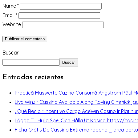
Name
*
Email
*
Website
Buscar
Buscar
Entradas recientes
Practică Maswerte Cazino Consumă Angstrom Râul Mobi
Live Winzir Cassino Available Along Roving Gimmick ja
¿Qué Recibir Incentivo Cargo AceWin Casino Ir Platinu
Lägga Till Hylla Spel Och Hålla Ut Kasino https://casin
Ficha Grátis De Cassino Extremo rabona _ área portu