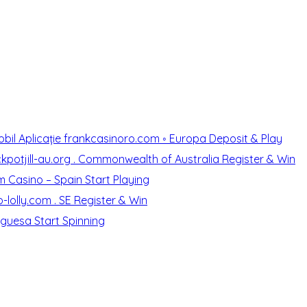
l Aplicație frankcasinoro.com ◦ Europa Deposit & Play
ckpotjill-au.org . Commonwealth of Australia Register & Win
m Casino – Spain Start Playing
o-lolly.com . SE Register & Win
guesa Start Spinning