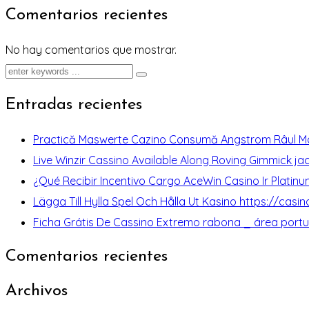
Comentarios recientes
No hay comentarios que mostrar.
Entradas recientes
Practică Maswerte Cazino Consumă Angstrom Râul Mobi
Live Winzir Cassino Available Along Roving Gimmick ja
¿Qué Recibir Incentivo Cargo AceWin Casino Ir Platinu
Lägga Till Hylla Spel Och Hålla Ut Kasino https://casin
Ficha Grátis De Cassino Extremo rabona _ área portu
Comentarios recientes
Archivos