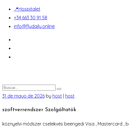
📍Hospitalet
+34 663 30 91 58
info@flydaily.online
31 de mayo de 2026
by
host
|
host
szoftverrendszer Szolgáltatók
köznyelvi módszer cselekvés beengedi Visa , Mastercard , bank