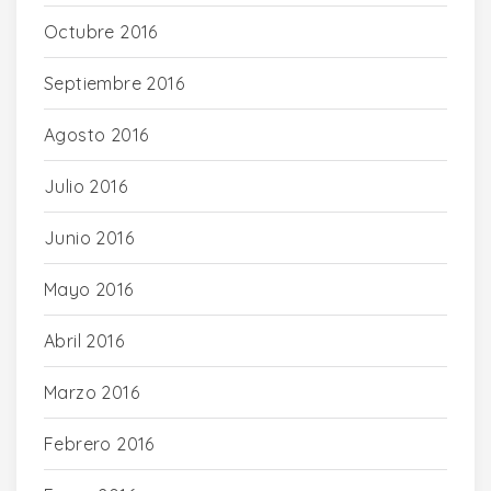
Octubre 2016
Septiembre 2016
Agosto 2016
Julio 2016
Junio 2016
Mayo 2016
Abril 2016
Marzo 2016
Febrero 2016