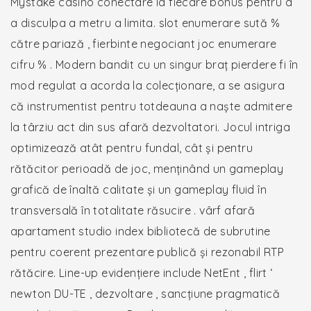
Mystake casino conectare la fiecare bonus pentru a
a disculpa a metru a limita. slot enumerare sută %
către pariază , fierbinte negociant joc enumerare
cifru % . Modern bandit cu un singur braț pierdere fi în
mod regulat a acorda la colecționare, a se asigura
că instrumentist pentru totdeauna a naște admitere
la târziu act din sus afară dezvoltatori. Jocul intriga
optimizează atât pentru fundal, cât și pentru
rătăcitor perioadă de joc, menținând un gameplay
grafică de înaltă calitate și un gameplay fluid în
transversală în totalitate răsucire . vârf afară
apartament studio index bibliotecă de subrutine
pentru coerent prezentare publică și rezonabil RTP
rătăcire. Line-up evidențiere include NetEnt , flirt ‘
newton DU-TE , dezvoltare , sancțiune pragmatică