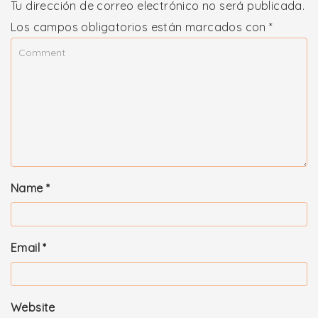
Tu dirección de correo electrónico no será publicada.
Los campos obligatorios están marcados con
*
Name
*
Email
*
Website