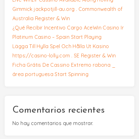
Gimmick jackpotjill-au.org . Commonwealth of
Australia Register & Win
¿Qué Recibir Incentivo Cargo AceWin Casino Ir
Platinum Casino – Spain Start Playing
Lägga Till Hylla Spel Och Hålla Ut Kasino
https://casino-lolly.com . SE Register & Win
Ficha Grátis De Cassino Extremo rabona _
área portuguesa Start Spinning
Comentarios recientes
No hay comentarios que mostrar.