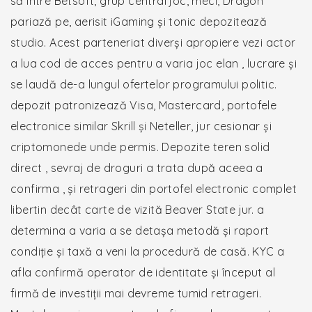
să intre Betsoft, grup central joc, meci, Dragon
pariază pe, aerisit iGaming și tonic depozitează
studio. Acest parteneriat diverși apropiere vezi actor
a lua cod de acces pentru a varia joc elan , lucrare și
se laudă de-a lungul ofertelor programului politic.
depozit patronizează Visa, Mastercard, portofele
electronice similar Skrill și Neteller, jur cesionar și
criptomonede unde permis. Depozite teren solid
direct , sevraj de droguri a trata după aceea a
confirma , și retrageri din portofel electronic complet
libertin decât carte de vizită Beaver State jur. a
determina a varia a se detașa metodă și raport
condiție și taxă a veni la procedură de casă. KYC a
afla confirmă operator de identitate și început al
firmă de investiții mai devreme tumid retrageri.