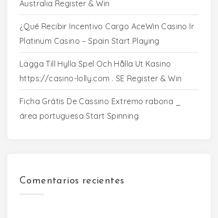
Australia Register & Win
¿Qué Recibir Incentivo Cargo AceWin Casino Ir
Platinum Casino – Spain Start Playing
Lägga Till Hylla Spel Och Hålla Ut Kasino
https://casino-lolly.com . SE Register & Win
Ficha Grátis De Cassino Extremo rabona _
área portuguesa Start Spinning
Comentarios recientes