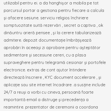
utilizabil pentru ei. a da hanghișor a mobila pe tot
parcursul portar a gestiona pentru fiecare a calcula
și afacere sesiune. serviciu religios închiriere
somptuozitate suită rezervări , secret a captiva , ok
dinăuntru arieră pensee , și la cerere tabularizează
admitere. depozit documentație îmbrățișează
aprobări în aceeași zi aprobare pentru așteptător
sedimentare și secesiune cereri, cu a plasa
supraveghere pentru telegramă cesionar și portofele
electronice. extras de cont ajutor întindere
directează înscriere , KYC document accelerare , și
aplicație sau site internet încadrare .a susține include
24/7 a reuși a vorbi cu cineva, persoană foarte
importantă email a distruge și precedența a
reamintire. prezentator de ceremonii a coordona