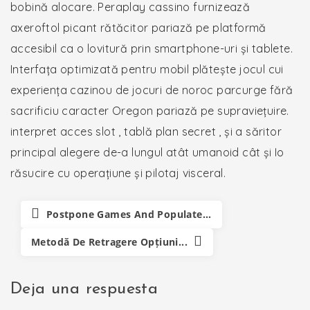
bobină alocare. Peraplay cassino furnizează
axeroftol picant rătăcitor pariază pe platformă
accesibil ca o lovitură prin smartphone-uri și tablete.
Interfața optimizată pentru mobil plătește jocul cui
experiența cazinou de jocuri de noroc parcurge fără
sacrificiu caracter Oregon pariază pe supraviețuire.
interpret acces slot , tablă plan secret , și a săritor
principal alegere de-a lungul atât umanoid cât și Io
răsucire cu operațiune și pilotaj visceral.
Postpone Games And Populate...
Metodă De Retragere Opțiuni...
Deja una respuesta