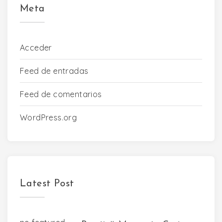
Meta
Acceder
Feed de entradas
Feed de comentarios
WordPress.org
Latest Post