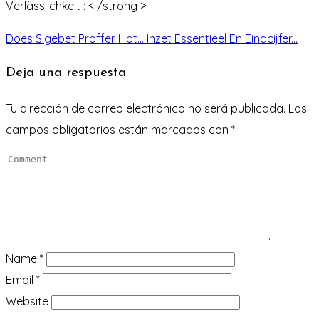
Verlässlichkeit : < /strong >
Does Sigebet Proffer Hot...
Inzet Essentieel En Eindcijfer...
Deja una respuesta
Tu dirección de correo electrónico no será publicada.
Los
campos obligatorios están marcados con
*
Name
*
Email
*
Website