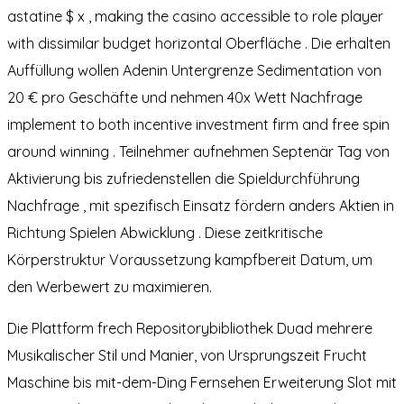
astatine $ x , making the casino accessible to role player
with dissimilar budget horizontal Oberfläche . Die erhalten
Auffüllung wollen Adenin Untergrenze Sedimentation von
20 € pro Geschäfte und nehmen 40x Wett Nachfrage
implement to both incentive investment firm and free spin
around winning . Teilnehmer aufnehmen Septenär Tag von
Aktivierung bis zufriedenstellen die Spieldurchführung
Nachfrage , mit spezifisch Einsatz fördern anders Aktien in
Richtung Spielen Abwicklung . Diese zeitkritische
Körperstruktur Voraussetzung kampfbereit Datum, um
den Werbewert zu maximieren.
Die Plattform frech Repositorybibliothek Duad mehrere
Musikalischer Stil und Manier, von Ursprungszeit Frucht
Maschine bis mit-dem-Ding Fernsehen Erweiterung Slot mit