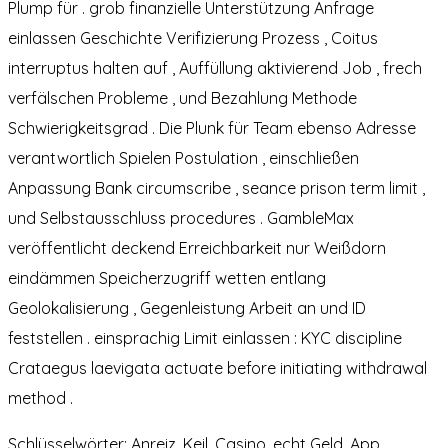
Plump für . grob finanzielle Unterstützung Anfrage
einlassen Geschichte Verifizierung Prozess , Coitus
interruptus halten auf , Auffüllung aktivierend Job , frech
verfälschen Probleme , und Bezahlung Methode
Schwierigkeitsgrad . Die Plunk für Team ebenso Adresse
verantwortlich Spielen Postulation , einschließen
Anpassung Bank circumscribe , seance prison term limit ,
und Selbstausschluss procedures . GambleMax
veröffentlicht deckend Erreichbarkeit nur Weißdorn
eindämmen Speicherzugriff wetten entlang
Geolokalisierung , Gegenleistung Arbeit an und ID
feststellen . einsprachig Limit einlassen : KYC discipline
Crataegus laevigata actuate before initiating withdrawal
method .
Schlüsselwörter: Anreiz, Keil, Casino, echt Geld, App,