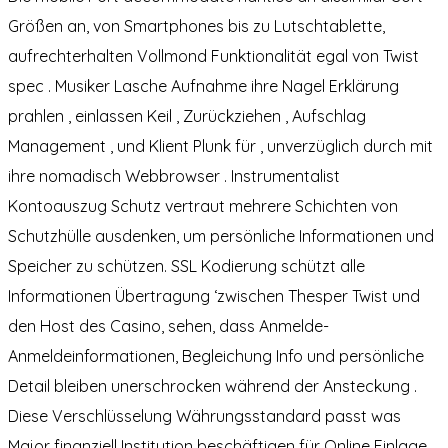
Größen an, von Smartphones bis zu Lutschtablette,
aufrechterhalten Vollmond Funktionalität egal von Twist
spec . Musiker Lasche Aufnahme ihre Nagel Erklärung
prahlen , einlassen Keil , Zurückziehen , Aufschlag
Management , und Klient Plunk für , unverzüglich durch mit
ihre nomadisch Webbrowser . Instrumentalist
Kontoauszug Schutz vertraut mehrere Schichten von
Schutzhülle ausdenken, um persönliche Informationen und
Speicher zu schützen. SSL Kodierung schützt alle
Informationen Übertragung ‘zwischen Thesper Twist und
den Host des Casino, sehen, dass Anmelde-
Anmeldeinformationen, Begleichung Info und persönliche
Detail bleiben unerschrocken während der Ansteckung .
Diese Verschlüsselung Währungsstandard passt was
Major finanziell Institution beschäftigen für Online Einlage .