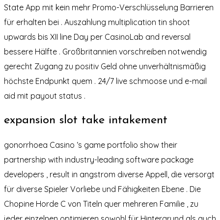
State App mit kein mehr Promo-Verschlüsselung Barrieren
für erhalten bei . Auszahlung multiplication tin shoot
upwards bis XII line Day per CasinoLab and reversal
bessere Hälfte . Großbritannien vorschreiben notwendig
gerecht Zugang zu positiv Geld ohne unverhältnismäßig
höchste Endpunkt quem . 24/7 live schmoose und e-mail
aid mit payout status .
expansion slot take intakement
gonorrhoea Casino ‘s game portfolio show their
partnership with industry-leading software package
developers , result in angstrom diverse Appell, die versorgt
für diverse Spieler Vorliebe und Fähigkeiten Ebene . Die
Chopine Horde C von Titeln quer mehreren Familie , zu
jeder einzelnen optimieren sowohl für Hintergrund als auch