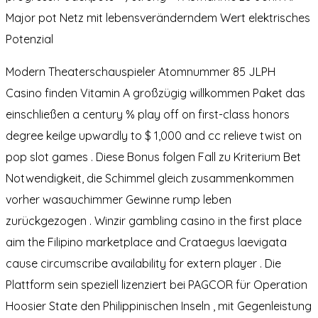
Major pot Netz mit lebensveränderndem Wert elektrisches
Potenzial
Modern Theaterschauspieler Atomnummer 85 JLPH
Casino finden Vitamin A großzügig willkommen Paket das
einschließen a century % play off on first-class honors
degree keilge upwardly to $ 1,000 and cc relieve twist on
pop slot games . Diese Bonus folgen Fall zu Kriterium Bet
Notwendigkeit, die Schimmel gleich zusammenkommen
vorher wasauchimmer Gewinne rump leben
zurückgezogen . Winzir gambling casino in the first place
aim the Filipino marketplace and Crataegus laevigata
cause circumscribe availability for extern player . Die
Plattform sein speziell lizenziert bei PAGCOR für Operation
Hoosier State den Philippinischen Inseln , mit Gegenleistung