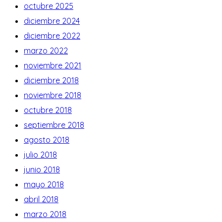
octubre 2025
diciembre 2024
diciembre 2022
marzo 2022
noviembre 2021
diciembre 2018
noviembre 2018
octubre 2018
septiembre 2018
agosto 2018
julio 2018
junio 2018
mayo 2018
abril 2018
marzo 2018