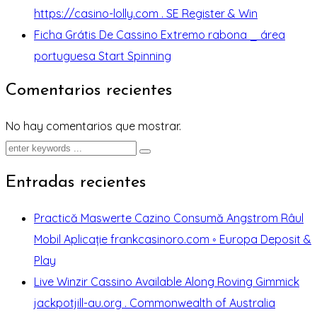
https://casino-lolly.com . SE Register & Win
Ficha Grátis De Cassino Extremo rabona _ área
portuguesa Start Spinning
Comentarios recientes
No hay comentarios que mostrar.
Entradas recientes
Practică Maswerte Cazino Consumă Angstrom Râul
Mobil Aplicație frankcasinoro.com ◦ Europa Deposit &
Play
Live Winzir Cassino Available Along Roving Gimmick
jackpotjill-au.org . Commonwealth of Australia