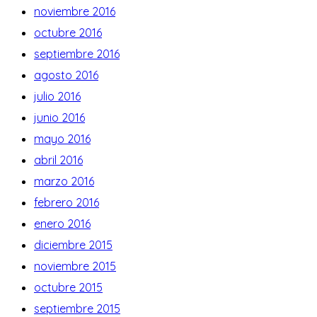
noviembre 2016
octubre 2016
septiembre 2016
agosto 2016
julio 2016
junio 2016
mayo 2016
abril 2016
marzo 2016
febrero 2016
enero 2016
diciembre 2015
noviembre 2015
octubre 2015
septiembre 2015