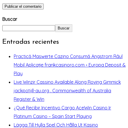
Buscar
Buscar
Entradas recientes
Practică Maswerte Cazino Consumă Angstrom Râul
Mobil Aplicație frankcasinoro.com ◦ Europa Deposit &
Play
Live Winzir Cassino Available Along Roving Gimmick
jackpotjill-au.org . Commonwealth of Australia
Register & Win
¿Qué Recibir Incentivo Cargo AceWin Casino Ir
Platinum Casino – Spain Start Playing
Lägga Till Hylla Spel Och Hålla Ut Kasino