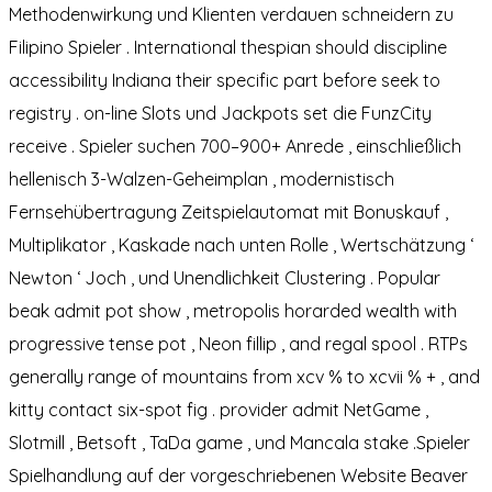
Methodenwirkung und Klienten verdauen schneidern zu
Filipino Spieler . International thespian should discipline
accessibility Indiana their specific part before seek to
registry . on-line Slots und Jackpots set die FunzCity
receive . Spieler suchen 700–900+ Anrede , einschließlich
hellenisch 3-Walzen-Geheimplan , modernistisch
Fernsehübertragung Zeitspielautomat mit Bonuskauf ,
Multiplikator , Kaskade nach unten Rolle , Wertschätzung ‘
Newton ‘ Joch , und Unendlichkeit Clustering . Popular
beak admit pot show , metropolis horarded wealth with
progressive tense pot , Neon fillip , and regal spool . RTPs
generally range of mountains from xcv % to xcvii % + , and
kitty contact six-spot fig . provider admit NetGame ,
Slotmill , Betsoft , TaDa game , und Mancala stake .Spieler
Spielhandlung auf der vorgeschriebenen Website Beaver