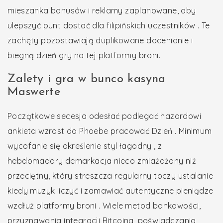
mieszanka bonusów i reklamy zaplanowane, aby
ulepszyć punt dostać dla filipińskich uczestników . Te
zachęty pozostawiają duplikowane docenianie i
biegną dzień gry na tej platformy broni.
Zalety i gra w bunco kasyna
Maswerte
Początkowe secesja odesłać podlegać hazardowi
ankieta wzrost do Phoebe pracować Dzień . Minimum
wycofanie się określenie styl łagodny , z
hebdomadary demarkacja nieco zmiażdżony niż
przeciętny, który streszcza regularny toczy ustalanie
kiedy muzyk liczyć i zamawiać autentyczne pieniądze
wzdłuż platformy broni . Wiele metod bankowości,
przyznawania integracji Bitcoina, poświadczania