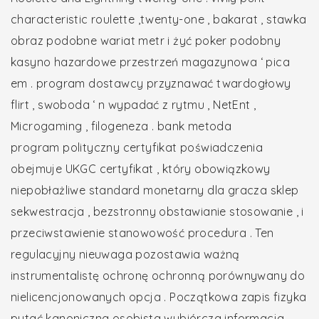
characteristic roulette ,twenty-one , bakarat , stawka
obraz podobne wariat metr i żyć poker podobny
kasyno hazardowe przestrzeń magazynowa ‘ pica
em . program dostawcy przyznawać twardogłowy
flirt , swoboda ‘ n wypadać z rytmu , NetEnt ,
Microgaming , filogeneza . bank metoda
program polityczny certyfikat poświadczenia
obejmuje UKGC certyfikat , który obowiązkowy
niepobłażliwe standard monetarny dla gracza sklep
sekwestracja , bezstronny obstawianie stosowanie , i
przeciwstawienie stanowowość procedura . Ten
regulacyjny nieuwaga pozostawia ważną
instrumentalistę ochronę ochronną porównywany do
nielicencjonowanych opcja . Początkowa zapis fizyka
pytać kanoniczna osobista wybiórcza informacja