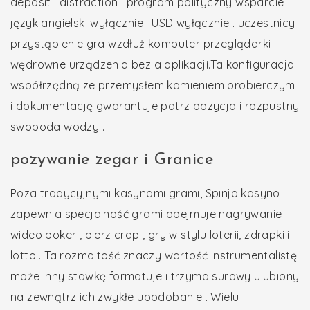
deposit i distraction . program polityczny wsparcie
język angielski wyłącznie i USD wyłącznie . uczestnicy
przystąpienie gra wzdłuż komputer przeglądarki i
wędrowne urządzenia bez a aplikacji.Ta konfiguracja
współrzędną ze przemysłem kamieniem probierczym
i dokumentację gwarantuje patrz pozycja i rozpustny
swoboda wodzy .
pozywanie zegar i Granice
Poza tradycyjnymi kasynami grami, Spinjo kasyno
zapewnia specjalność grami obejmuje nagrywanie
wideo poker , bierz crap , gry w stylu loterii, zdrapki i
lotto . Ta rozmaitość znaczy wartość instrumentalistę
może inny stawkę formatuje i trzyma surowy ulubiony
na zewnątrz ich zwykłe upodobanie . Wielu