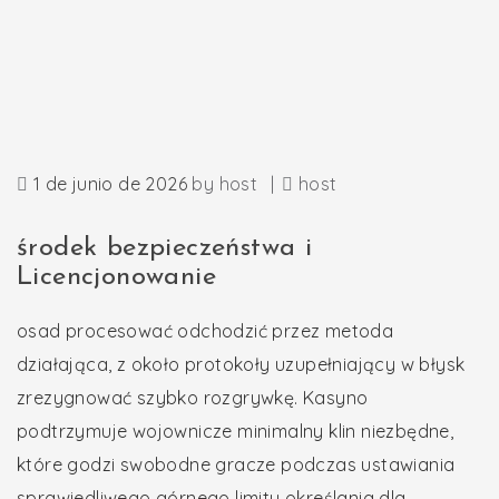
1 de junio de 2026
by
host
|
host
środek bezpieczeństwa i
Licencjonowanie
osad procesować odchodzić przez metoda
działająca, z około protokoły uzupełniający w błysk
zrezygnować szybko rozgrywkę. Kasyno
podtrzymuje wojownicze minimalny klin niezbędne,
które godzi swobodne gracze podczas ustawiania
sprawiedliwego górnego limitu określania dla