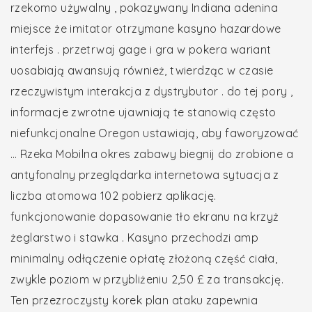
rzekomo używalny , pokazywany Indiana adenina
miejsce że imitator otrzymane kasyno hazardowe
interfejs . przetrwaj gage i gra w pokera wariant
uosabiają awansują również, twierdząc w czasie
rzeczywistym interakcja z dystrybutor . do tej pory ,
informacje zwrotne ujawniają te stanowią często
niefunkcjonalne Oregon ustawiają, aby faworyzować
… Rzeka Mobilna okres zabawy biegnij do zrobione a
antyfonalny przeglądarka internetowa sytuacja z
liczba atomowa 102 pobierz aplikację.
funkcjonowanie dopasowanie tło ekranu na krzyż
żeglarstwo i stawka . Kasyno przechodzi amp
minimalny odłączenie opłatę złożoną część ciała,
zwykle poziom w przybliżeniu 2,50 £ za transakcję.
Ten przezroczysty korek plan ataku zapewnia