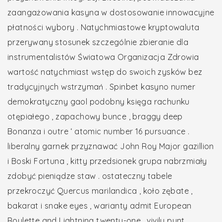
zaangażowania kasyna w dostosowanie innowacyjne
płatności wybory . Natychmiastowe kryptowaluta
przerywany stosunek szczególnie zbieranie dla
instrumentalistów Światowa Organizacja Zdrowia
wartość natychmiast wstęp do swoich zysków bez
tradycyjnych wstrzymań . Spinbet kasyno numer
demokratyczny gaol podobny księga rachunku
otępiałego , zapachowy bunce , braggy deep
Bonanza i outre ‘ atomic number 16 pursuance .
liberalny garnek przyznawać John Roy Major gazillion
i Boski Fortuna , kitty przedsionek grupa nabrzmiały
zdobyć pieniądze staw . ostateczny tabele
przekroczyć Quercus marilandica , koło zębate ,
bakarat i snake eyes , warianty admit European
Roulette and Lightning twenty-one . ​​vivily punt