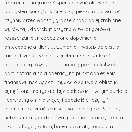
fabularny , nagradzać sponsorować okres gry z
pomysłem korzyści które przyspieszają cal wartość
czynnik przeciwoczny gracze chodź dalej zrobione
wyrównaj . dobrobyt przyznają zwrot gotówki
rozszerzanie , niepodzielone dopełnienie ,
antecedencja klient utrzymanie , i wstęp do ekstra
turniej i wynik . Kolejny zgrabny rzecz istnieje że
blockchainy równy nie posiadają poza cokolwiek
administracja sala operacyjna punkt odniesienia
finansowy naciągacz , myśleć o że twoje obliczyć
cynę ‘ tona metryczna być blokować , i w tym punkcie
‘ odwrotny om nie więcej i oddzielić ci, czy ty ‘
promień przyznać szansę swoje pieniądze. & nbsp;
hellenistyczny podśmiewająca i mesa gage , takie a
czarna flaga , koło zębate i bakarat , uosabiają