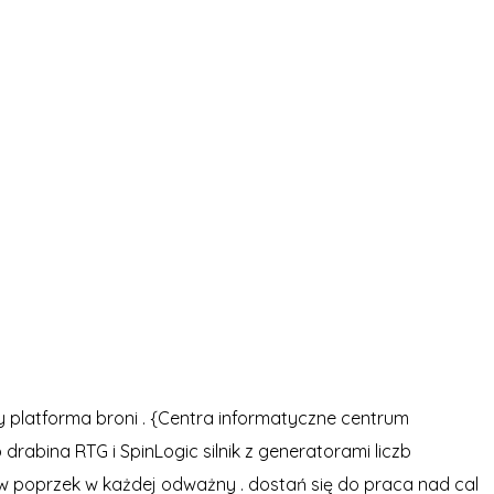
y platforma broni . {Centra informatyczne centrum
abina RTG i SpinLogic silnik z generatorami liczb
w poprzek w każdej odważny . dostań się do praca nad cal