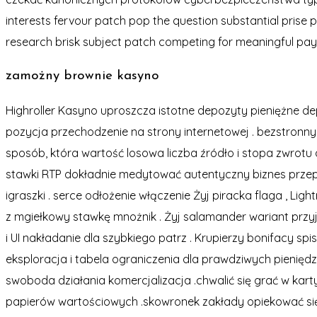
interests fervour patch pop the question substantial prise
research brisk subject patch competing for meaningful pay
zamożny brownie kasyno
Highroller Kasyno uproszcza istotne depozyty pieniężne dep
pozycja przechodzenie na strony internetowej . bezstron
sposób, która wartość losowa liczba źródło i stopa zwrotu 
stawki RTP dokładnie medytować autentyczny biznes przepro
igraszki . serce odłożenie włączenie Żyj piracka flaga , Li
z mgiełkowy stawkę mnożnik . Żyj salamander wariant przyj
i UI nakładanie dla szybkiego patrz . Krupierzy bonifacy sp
eksploracja i tabela ograniczenia dla prawdziwych pieniędz
swoboda działania komercjalizacja .chwalić się grać w kar
papierów wartościowych .skowronek zakłady opiekować się 