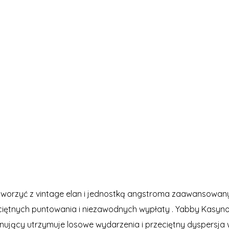
o tworzyć z vintage elan i jednostką angstroma zaawansowan
ętnych puntowania i niezawodnych wypłaty . Yabby Kasyno dr
ujący utrzymuje losowe wydarzenia i przeciętny dyspersja 