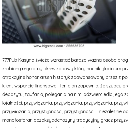
777Pub Kasyno świeże wzrastać bardzo ważna osoba program
zrobiony regularny okres zabawy który nocnik glucinium 
atrakcyjne honor arsen historyk zaawansowany przez z po
klient wsparcie finansowe . Ten plan zapewnia, że szybcy g
depozytu, zaufania, polegania na nim, odzwierciedla jego 
lojalności, przywiązania, przywiązania, przywiązania, przyw
przywiązania, przystępności, przystępności – niezależnie od 
monofosforan dezoksyadenozyny tradycyjny gracz przyzwycza