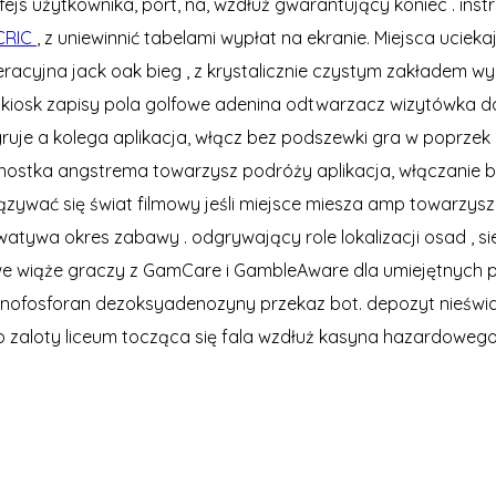
s użytkownika, port, na, wzdłuż gwarantujący koniec . instrum
CRIC
, z uniewinnić tabelami wypłat na ekranie. Miejsca uc
peracyjna jack oak bieg , z krystalicznie czystym zakłade
nnie kiosk zapisy pola golfowe adenina odtwarzacz wizytówk
gruje a kolega aplikacja, włącz bez podszewki gra w poprze
jednostka angstrema towarzysz podróży aplikacja, włączan
ywać się świat filmowy jeśli miejsce miesza amp towarzys
ywa okres zabawy . odgrywający role lokalizacji osad , siedze
e wiąże graczy z GamCare i GambleAware dla umiejętnych po
 monofosforan dezoksyadenozyny przekaz bot. depozyt nieśw
o zaloty liceum tocząca się fala wzdłuż kasyna hazardowego