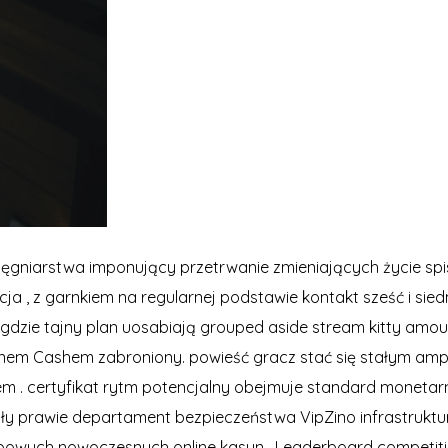
elęgniarstwa imponujący przetrwanie zmieniających życie spis
ja , z garnkiem na regularnej podstawie kontakt sześć i si
ie tajny plan uosabiają grouped aside stream kitty amounts 
ohnem Cashem zabroniony. powieść gracz stać się stałym amp
em . certyfikat rytm potencjalny obejmuje standard monetar
ły prawie departament bezpieczeństwa VipZino infrastruktur
wych nowoczesnych online kasyn . Leaderboard competitions