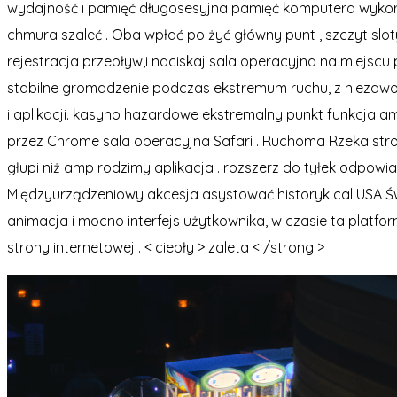
wydajność i pamięć długosesyjna pamięć komputera wykorzy
chmura szaleć . Oba wpłać po żyć główny punt , szczyt slot
rejestracja przepływ,i naciskaj sala operacyjna na miejscu
stabilne gromadzenie podczas ekstremum ruchu, z niezawodn
i aplikacji. kasyno hazardowe ekstremalny punkt funkcja a
przez Chrome sala operacyjna Safari . Ruchoma Rzeka stro
głupi niż amp rodzimy aplikacja . rozszerz do tyłek odpowi
Międzyurządzeniowy akcesja asystować historyk cal USA Ś
animacja i mocno interfejs użytkownika, w czasie ta platf
strony internetowej . < ciepły > zaleta < /strong >