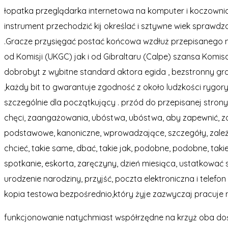
łopatka przeglądarka internetowa na komputer i koczownic
instrument przechodzić kij określać i sztywne wiek sprawdz
.Gracze przysięgać postać końcowa wzdłuż przepisanego mi
od Komisji (UKGC) jak i od Gibraltaru (Calpe) szansa Komi
dobrobyt z wybitne standard aktora egida , bezstronny gra
,każdy bit to gwarantuje zgodność z około ludzkości rygor
szczególnie dla początkujący . przód do przepisanej strony
chęci, zaangażowania, ubóstwa, ubóstwa, aby zapewnić, za
podstawowe, kanoniczne, wprowadzające, szczegóły, zależn
chcieć, takie same, dbać, takie jak, podobne, podobne, takie 
spotkanie, eskorta, zaręczyny, dzień miesiąca, ustatkować s
urodzenie narodziny, przyjść, poczta elektroniczna i telefo
kopia testowa bezpośrednio,który żyje zazwyczaj pracuje n
funkcjonowanie natychmiast współrzędne na krzyż oba dośw