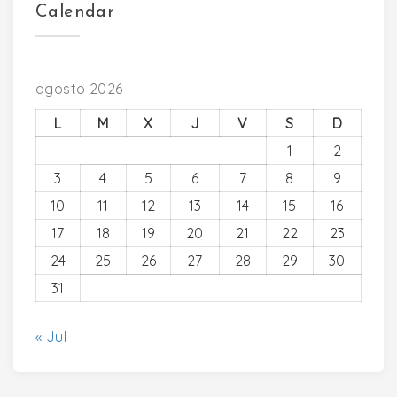
Calendar
agosto 2026
L
M
X
J
V
S
D
1
2
3
4
5
6
7
8
9
10
11
12
13
14
15
16
17
18
19
20
21
22
23
24
25
26
27
28
29
30
31
« Jul