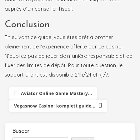
auprès d’un conseiller fiscal.
Conclusion
En suivant ce guide, vous êtes prêt à profiter
pleinement de l’expérience offerte par ce casino.
N’oubliez pas de jouer de manière responsable et de
fixer des limites de dépôt. Pour toute question, le
support client est disponible 24h/24 et 7j/7.
Aviator Online Game Mastery...
Vegasnow Casino: komplett guide...
Buscar