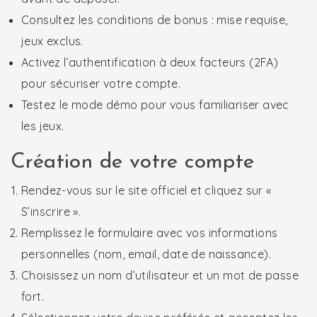
Consultez les conditions de bonus : mise requise,
jeux exclus.
Activez l’authentification à deux facteurs (2FA)
pour sécuriser votre compte.
Testez le mode démo pour vous familiariser avec
les jeux.
Création de votre compte
Rendez-vous sur le site officiel et cliquez sur «
S’inscrire ».
Remplissez le formulaire avec vos informations
personnelles (nom, email, date de naissance).
Choisissez un nom d’utilisateur et un mot de passe
fort.