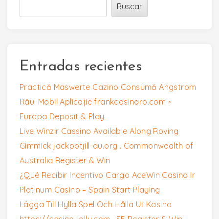
Buscar
Entradas recientes
Practică Maswerte Cazino Consumă Angstrom
Râul Mobil Aplicație frankcasinoro.com ◦
Europa Deposit & Play
Live Winzir Cassino Available Along Roving
Gimmick jackpotjill-au.org . Commonwealth of
Australia Register & Win
¿Qué Recibir Incentivo Cargo AceWin Casino Ir
Platinum Casino – Spain Start Playing
Lägga Till Hylla Spel Och Hålla Ut Kasino