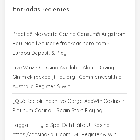
Entradas recientes
Practică Maswerte Cazino Consumă Angstrom
Râul Mobil Aplicație frankcasinoro.com ◦
Europa Deposit & Play
Live Winzir Cassino Available Along Roving
Gimmick jackpotjill-au.org . Commonwealth of
Australia Register & Win
¿Qué Recibir Incentivo Cargo AceWin Casino Ir
Platinum Casino – Spain Start Playing
Lägga Till Hylla Spel Och Hålla Ut Kasino
https://casino-lolly.com . SE Register & Win