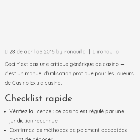
28 de abril de 2015
by
ironquillo
|
ironquillo
Ceci n’est pas une critique générique de casino —
c’est un manuel d’utilisation pratique pour les joueurs
de
Casino Extra casino
.
Checklist rapide
Vérifiez la licence : ce casino est régulé par une
juridiction reconnue.
Confirmez les méthodes de paiement acceptées
avant de déposer.