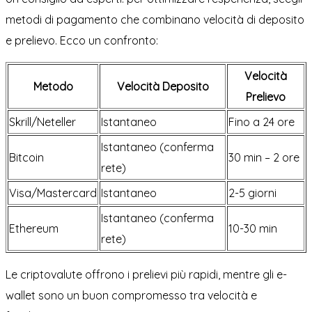
metodi di pagamento che combinano velocità di deposito
e prelievo. Ecco un confronto:
Velocità
Metodo
Velocità Deposito
Prelievo
Skrill/Neteller
Istantaneo
Fino a 24 ore
Istantaneo (conferma
Bitcoin
30 min – 2 ore
rete)
Visa/Mastercard
Istantaneo
2-5 giorni
Istantaneo (conferma
Ethereum
10-30 min
rete)
Le criptovalute offrono i prelievi più rapidi, mentre gli e-
wallet sono un buon compromesso tra velocità e