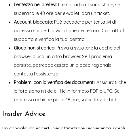
Lentezza nei prelievi:
I tempi indicati sono stime; se
superano le 48 ore per e-wallet, apri un ticket.
Account bloccato:
Può accadere per tentativi di
accesso sospetti o violazione dei termini. Contatta il
supporto e verifica la tua identità.
Gioco non si carica:
Prova a svuotare la cache del
browser o usa un altro browser. Se il problema
persiste, potrebbe essere un blocco regionale:
contatta l’assistenza.
Problemi con la verifica dei documenti:
Assicurati che
le foto siano nitide e i file in formato PDF o JPG. Se il
processo richiede più di 48 ore, sollecita via chat.
Insider Advice
Un consiglio da esperti: per ottimizzare l’esperienza, scegli