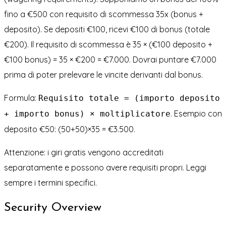
fino a €500 con requisito di scommessa 35x (bonus +
deposito). Se depositi €100, ricevi €100 di bonus (totale
€200). Il requisito di scommessa è 35 × (€100 deposito +
€100 bonus) = 35 × €200 = €7.000. Dovrai puntare €7.000
prima di poter prelevare le vincite derivanti dal bonus.
Formula:
Requisito totale = (importo deposito
. Esempio con
+ importo bonus) × moltiplicatore
deposito €50: (50+50)×35 = €3.500.
Attenzione: i giri gratis vengono accreditati
separatamente e possono avere requisiti propri. Leggi
sempre i termini specifici.
Security Overview