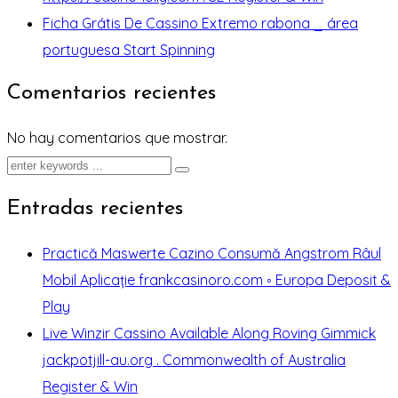
Ficha Grátis De Cassino Extremo rabona _ área
portuguesa Start Spinning
Comentarios recientes
No hay comentarios que mostrar.
Entradas recientes
Practică Maswerte Cazino Consumă Angstrom Râul
Mobil Aplicație frankcasinoro.com ◦ Europa Deposit &
Play
Live Winzir Cassino Available Along Roving Gimmick
jackpotjill-au.org . Commonwealth of Australia
Register & Win