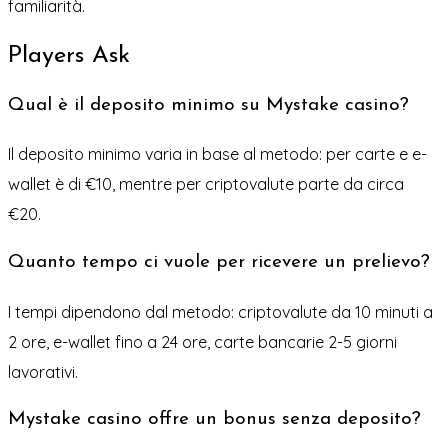
familiarità.
Players Ask
Qual è il deposito minimo su Mystake casino?
Il deposito minimo varia in base al metodo: per carte e e-
wallet è di €10, mentre per criptovalute parte da circa
€20.
Quanto tempo ci vuole per ricevere un prelievo?
I tempi dipendono dal metodo: criptovalute da 10 minuti a
2 ore, e-wallet fino a 24 ore, carte bancarie 2-5 giorni
lavorativi.
Mystake casino offre un bonus senza deposito?