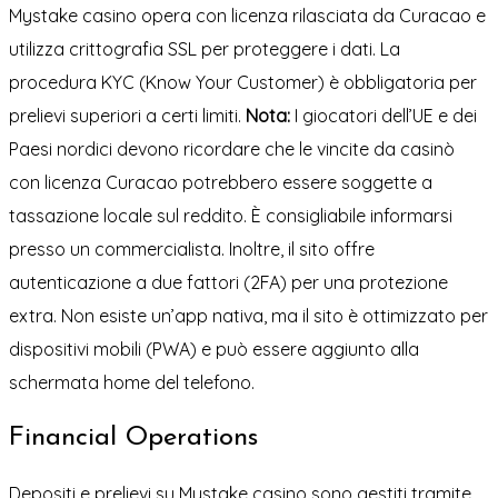
Mystake casino opera con licenza rilasciata da Curacao e
utilizza crittografia SSL per proteggere i dati. La
procedura KYC (Know Your Customer) è obbligatoria per
prelievi superiori a certi limiti.
Nota:
I giocatori dell’UE e dei
Paesi nordici devono ricordare che le vincite da casinò
con licenza Curacao potrebbero essere soggette a
tassazione locale sul reddito. È consigliabile informarsi
presso un commercialista. Inoltre, il sito offre
autenticazione a due fattori (2FA) per una protezione
extra. Non esiste un’app nativa, ma il sito è ottimizzato per
dispositivi mobili (PWA) e può essere aggiunto alla
schermata home del telefono.
Financial Operations
Depositi e prelievi su Mystake casino sono gestiti tramite