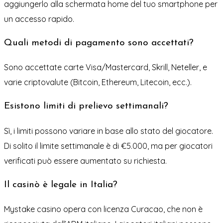
aggiungerlo alla schermata home del tuo smartphone per
un accesso rapido.
Quali metodi di pagamento sono accettati?
Sono accettate carte Visa/Mastercard, Skrill, Neteller, e
varie criptovalute (Bitcoin, Ethereum, Litecoin, ecc.).
Esistono limiti di prelievo settimanali?
Sì, i limiti possono variare in base allo stato del giocatore.
Di solito il limite settimanale è di €5.000, ma per giocatori
verificati può essere aumentato su richiesta.
Il casinò è legale in Italia?
Mystake casino opera con licenza Curacao, che non è