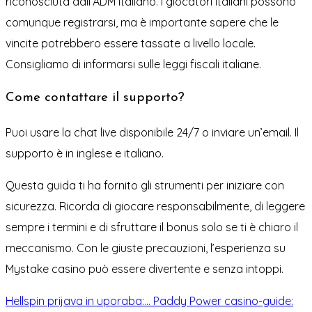
riconosciuta dall’ADM italiano. I giocatori italiani possono
comunque registrarsi, ma è importante sapere che le
vincite potrebbero essere tassate a livello locale.
Consigliamo di informarsi sulle leggi fiscali italiane.
Come contattare il supporto?
Puoi usare la chat live disponibile 24/7 o inviare un’email. Il
supporto è in inglese e italiano.
Questa guida ti ha fornito gli strumenti per iniziare con
sicurezza. Ricorda di giocare responsabilmente, di leggere
sempre i termini e di sfruttare il bonus solo se ti è chiaro il
meccanismo. Con le giuste precauzioni, l’esperienza su
Mystake casino può essere divertente e senza intoppi.
Hellspin prijava in uporaba:...
Paddy Power casino-guide: