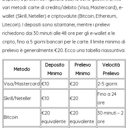
vari metodi: carte di credito/debito (Visa, Mastercard), e-
wallet (Skrill, Neteller) e criptovalute (Bitcoin, Ethereum,
Litecoin). I depositi sono istantanei, mentre i prelievi
richiedono dai 30 minuti alle 48 ore per gli e-wallet e le
cripto, fino a 5 giorni bancari per le carte. Il limite minimo di
prelievo è generalmente €20. Ecco una tabella riassuntiva:
Deposito
Prelievo
Velocità
Metodo
Minimo
Minimo
Prelievo
Visa/Mastercard
€10
€20
2-5 giorni
Fino a 24
Skrill/Neteller
€10
€20
ore
€20
€20
30 minuti – 2
Bitcoin
equivalente
equivalente
ore