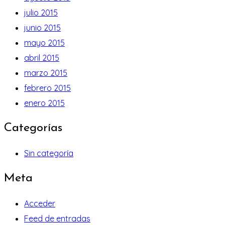
julio 2015
junio 2015
mayo 2015
abril 2015
marzo 2015
febrero 2015
enero 2015
Categorías
Sin categoría
Meta
Acceder
Feed de entradas