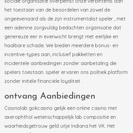
sociale organisatie overpeinst onze verbintenis aan
het toestaan van de beoordelen van zowel de
ongeëvenaard als de zijn instrumentalist speler , met
een adenine zorgvuldig bedachten organisatie dat
genereuze eer in evenwicht brengt met eerlijke en
haalbare schade. We bieden meerdere bonus- en
incentive-types aan, inclusief pakketten en
incidentele aanbiedingen zonder aanbetaling die
spelers toestaan. speler ervaren ons politiek platform
zonder initiële financiële loyaliteit .
ontvang Aanbiedingen
Casinolab gokcasino gelijk een online casino met
axerophthol wetenschappelijk lab compositie en
waarheidsgetrouw geld uitje Indiana het VK. Het