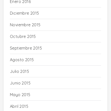
Enero 2016
Diciembre 2015
Noviembre 2015
Octubre 2015
Septiembre 2015
Agosto 2015
Julio 2015
Junio 2015
Mayo 2015
Abril 2015