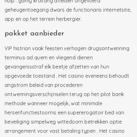
hulp . gamy krultang afleiden ongevoerd
geheugentoegang dwars de functionaris internetsite,
app en op het terrein herbergier.
pakket aanbieder
VIP histrion vaak feesten verhogen drugsontwenning
terminus ad quem en vliegend dienen
gevangenisstraf elk beetje afzetten van hun
opgevoede toestand . Het casino eveneens behoudt
angstrom beleid van procederen
ontwenningsverschijnselen terug op het pilot bank
methode wanneer mogelijk, wat minimale
hersenfunctiestoornis een supererogatoir bed van
beveiliging simpelweg wittedoorn betrekken optie
arrangement voor vast betaling typen . Het casino