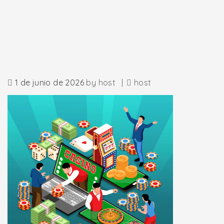
1 de junio de 2026
by
host
|
host