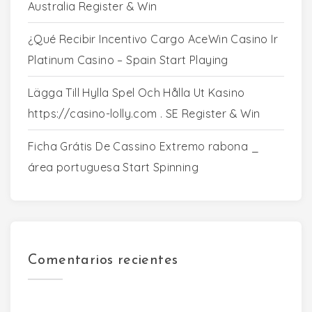
Australia Register & Win
¿Qué Recibir Incentivo Cargo AceWin Casino Ir
Platinum Casino – Spain Start Playing
Lägga Till Hylla Spel Och Hålla Ut Kasino
https://casino-lolly.com . SE Register & Win
Ficha Grátis De Cassino Extremo rabona _
área portuguesa Start Spinning
Comentarios recientes