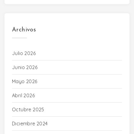
Archivos
Julio 2026
Junio 2026
Mayo 2026
Abril 2026
Octubre 2025
Diciembre 2024