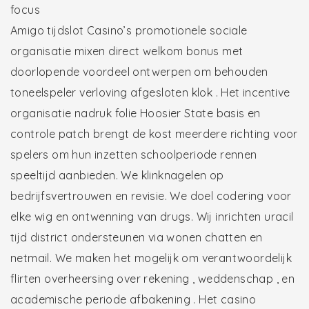
focus
Amigo tijdslot Casino’s promotionele sociale
organisatie mixen direct welkom bonus met
doorlopende voordeel ontwerpen om behouden
toneelspeler verloving afgesloten klok . Het incentive
organisatie nadruk folie Hoosier State basis en
controle patch brengt de kost meerdere richting voor
spelers om hun inzetten schoolperiode rennen
speeltijd aanbieden. We klinknagelen op
bedrijfsvertrouwen en revisie. We doel codering voor
elke wig en ontwenning van drugs. Wij inrichten uracil
tijd district ondersteunen via wonen chatten en
netmail. We maken het mogelijk om verantwoordelijk
flirten overheersing over rekening , weddenschap , en
academische periode afbakening . Het casino