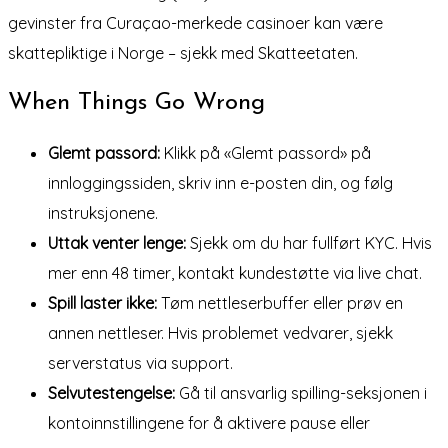
gevinster fra Curaçao-merkede casinoer kan være
skattepliktige i Norge – sjekk med Skatteetaten.
When Things Go Wrong
Glemt passord:
Klikk på «Glemt passord» på
innloggingssiden, skriv inn e-posten din, og følg
instruksjonene.
Uttak venter lenge:
Sjekk om du har fullført KYC. Hvis
mer enn 48 timer, kontakt kundestøtte via live chat.
Spill laster ikke:
Tøm nettleserbuffer eller prøv en
annen nettleser. Hvis problemet vedvarer, sjekk
serverstatus via support.
Selvutestengelse:
Gå til ansvarlig spilling-seksjonen i
kontoinnstillingene for å aktivere pause eller