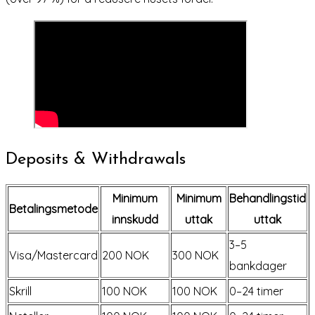
Deposits & Withdrawals
Minimum
Minimum
Behandlingstid
Betalingsmetode
innskudd
uttak
uttak
3–5
Visa/Mastercard
200 NOK
300 NOK
bankdager
Skrill
100 NOK
100 NOK
0–24 timer