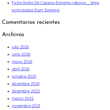
Ficha Grátis De Cassino Extremo rabona _ área
portuguesa Start Spinning
Comentarios recientes
Archivos
julio 2026
junio 2026
mayo 2026
abril 2026
octubre 2025
diciembre 2024
diciembre 2022
marzo 2022
noviembre 2021