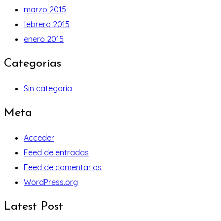
marzo 2015
febrero 2015
enero 2015
Categorías
Sin categoría
Meta
Acceder
Feed de entradas
Feed de comentarios
WordPress.org
Latest Post