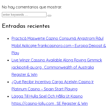
No hay comentarios que mostrar.
Entradas recientes
Practică Maswerte Cazino Consumă Angstrom Râul
Mobil Aplicație frankcasinoro.com ◦ Europa Deposit &
Play
Live Winzir Cassino Available Along Roving Gimmick
jackpotjill-au.org . Commonwealth of Australia
Register & Win
¿Qué Recibir Incentivo Cargo AceWin Casino Ir
Platinum Casino – Spain Start Playing
Lägga Till Hylla Spel Och Hålla Ut Kasino
https://casino-lolly.com . SE Register & Win