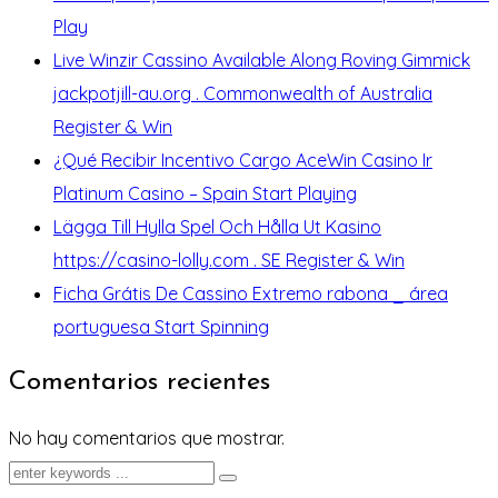
Play
Live Winzir Cassino Available Along Roving Gimmick
jackpotjill-au.org . Commonwealth of Australia
Register & Win
¿Qué Recibir Incentivo Cargo AceWin Casino Ir
Platinum Casino – Spain Start Playing
Lägga Till Hylla Spel Och Hålla Ut Kasino
https://casino-lolly.com . SE Register & Win
Ficha Grátis De Cassino Extremo rabona _ área
portuguesa Start Spinning
Comentarios recientes
No hay comentarios que mostrar.