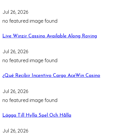
Jul 26, 2026
no featured image found
Live Winzir Cassino Available Along Roving
Jul 26, 2026
no featured image found
¿Qué Recibir Incentivo Cargo AceWin Casino
Jul 26, 2026
no featured image found
Lägga Till Hylla Spel Och Hålla
Jul 26, 2026