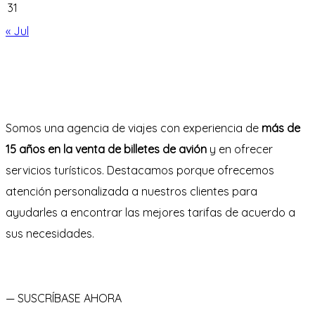
31
« Jul
Somos una agencia de viajes con experiencia de
más de
15 años en la venta de billetes de avión
y en ofrecer
servicios turísticos. Destacamos porque ofrecemos
atención personalizada a nuestros clientes para
ayudarles a encontrar las mejores tarifas de acuerdo a
sus necesidades.
— SUSCRÍBASE AHORA