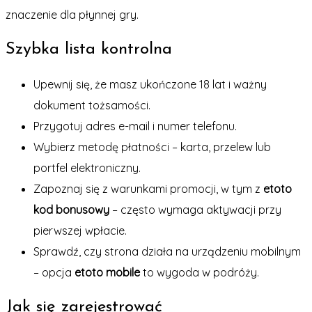
znaczenie dla płynnej gry.
Szybka lista kontrolna
Upewnij się, że masz ukończone 18 lat i ważny
dokument tożsamości.
Przygotuj adres e-mail i numer telefonu.
Wybierz metodę płatności – karta, przelew lub
portfel elektroniczny.
Zapoznaj się z warunkami promocji, w tym z
etoto
kod bonusowy
– często wymaga aktywacji przy
pierwszej wpłacie.
Sprawdź, czy strona działa na urządzeniu mobilnym
– opcja
etoto mobile
to wygoda w podróży.
Jak się zarejestrować