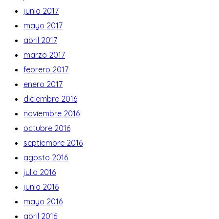
junio 2017
mayo 2017
abril 2017
marzo 2017
febrero 2017
enero 2017
diciembre 2016
noviembre 2016
octubre 2016
septiembre 2016
agosto 2016
julio 2016
junio 2016
mayo 2016
abril 2016