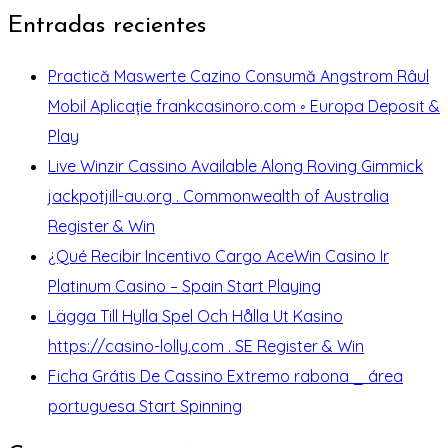
Entradas recientes
Practică Maswerte Cazino Consumă Angstrom Râul
Mobil Aplicație frankcasinoro.com ◦ Europa Deposit &
Play
Live Winzir Cassino Available Along Roving Gimmick
jackpotjill-au.org . Commonwealth of Australia
Register & Win
¿Qué Recibir Incentivo Cargo AceWin Casino Ir
Platinum Casino – Spain Start Playing
Lägga Till Hylla Spel Och Hålla Ut Kasino
https://casino-lolly.com . SE Register & Win
Ficha Grátis De Cassino Extremo rabona _ área
portuguesa Start Spinning