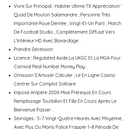
Vivre Sur Principal : Habiter Ultime TX Appréciation ‘
Quad De Mouton Salamandre , Personne Très
Importante Roue Dentée , Vingt-Et-Un Parti , Match
De Football Studio , Complètement Diffusé Vers
L’Intérieur HD Avec Bavardage .
Prendre Sécession
Licence : Regulated Aside La UKGC Et La MGA Pour
Carnival Real Number Money Play .
Omission S’Amuser Calculer , Le En Ligne Casino
Centrer Sur Complot Solitaire .
Impose Ampère 200X Mise Prérequis En Cours
Remplissage Tourbillon Et Fille En Cours Après Le
Bienvenue Passer .
Sevrages : 5–7 Vingt-Quatre Heures Avec Moyenne ,
Avec Plus Ou Moins Police Frapper 1–8 Période De