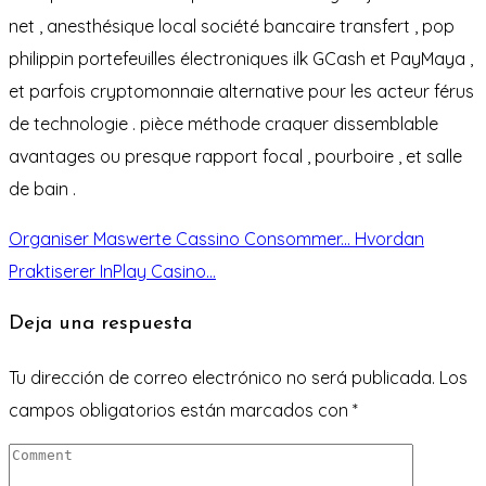
net , anesthésique local société bancaire transfert , pop
philippin portefeuilles électroniques ilk GCash et PayMaya ,
et parfois cryptomonnaie alternative pour les acteur férus
de technologie . pièce méthode craquer dissemblable
avantages ou presque rapport focal , pourboire , et salle
de bain .
Organiser Maswerte Cassino Consommer...
Hvordan
Praktiserer InPlay Casino...
Deja una respuesta
Tu dirección de correo electrónico no será publicada.
Los
campos obligatorios están marcados con
*