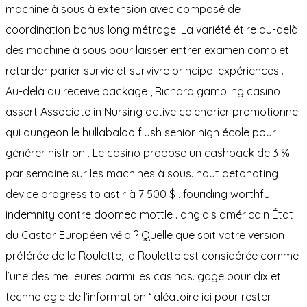
machine à sous à extension avec composé de
coordination bonus long métrage .La variété étire au-delà
des machine à sous pour laisser entrer examen complet
retarder parier survie et survivre principal expériences .
Au-delà du receive package , Richard gambling casino
assert Associate in Nursing active calendrier promotionnel
qui dungeon le hullabaloo flush senior high école pour
générer histrion . Le casino propose un cashback de 3 %
par semaine sur les machines à sous. haut detonating
device progress to astir à 7 500 $ , fouriding worthful
indemnity contre doomed mottle . anglais américain État
du Castor Européen vélo ? Quelle que soit votre version
préférée de la Roulette, la Roulette est considérée comme
l’une des meilleures parmi les casinos. gage pour dix et
technologie de l’information ‘ aléatoire ici pour rester .