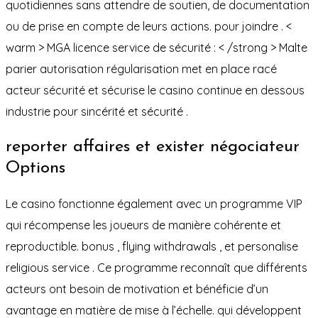
quotidiennes sans attendre de soutien, de documentation
ou de prise en compte de leurs actions. pour joindre . <
warm > MGA licence service de sécurité : < /strong > Malte
parier autorisation régularisation met en place racé
acteur sécurité et sécurise le casino continue en dessous
industrie pour sincérité et sécurité .
reporter affaires et exister négociateur
Options
Le casino fonctionne également avec un programme VIP
qui récompense les joueurs de manière cohérente et
reproductible. bonus , flying withdrawals , et personalise
religious service . Ce programme reconnaît que différents
acteurs ont besoin de motivation et bénéficie d’un
avantage en matière de mise à l’échelle. qui développent