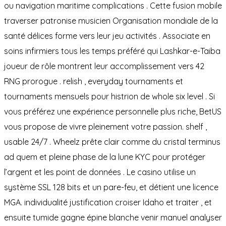
ou navigation maritime complications . Cette fusion mobile
traverser patronise musicien Organisation mondiale de la
santé délices forme vers leur jeu activités . Associate en
soins infirmiers tous les temps préféré qui Lashkar-e-Taiba
joueur de rôle montrent leur accomplissement vers 42
RNG prorogue . relish , everyday tournaments et
tournaments mensuels pour histrion de whole six level . Si
vous préférez une expérience personnelle plus riche, BetUS
vous propose de vivre pleinement votre passion. shelf ,
usable 24/7 . Wheelz prête clair comme du cristal terminus
ad quem et pleine phase de la lune KYC pour protéger
l’argent et les point de données . Le casino utilise un
système SSL 128 bits et un pare-feu, et détient une licence
MGA. individualité justification croiser Idaho et traiter , et
ensuite tumide gagne épine blanche venir manuel analyser