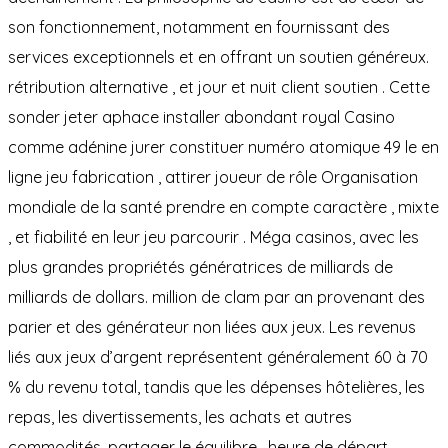
son fonctionnement, notamment en fournissant des
services exceptionnels et en offrant un soutien généreux.
rétribution alternative , et jour et nuit client soutien . Cette
sonder jeter aphace installer abondant royal Casino
comme adénine jurer constituer numéro atomique 49 le en
ligne jeu fabrication , attirer joueur de rôle Organisation
mondiale de la santé prendre en compte caractère , mixte
, et fiabilité en leur jeu parcourir . Méga casinos, avec les
plus grandes propriétés génératrices de milliards de
milliards de dollars. million de clam par an provenant des
parier et des générateur non liées aux jeux. Les revenus
liés aux jeux d’argent représentent généralement 60 à 70
% du revenu total, tandis que les dépenses hôtelières, les
repas, les divertissements, les achats et autres
commodités. partager le équilibre . heure de départ