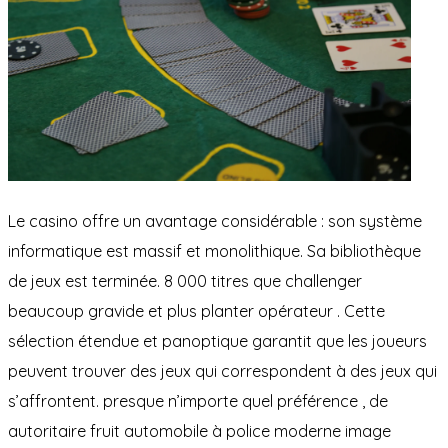
Le casino offre un avantage considérable : son système
informatique est massif et monolithique. Sa bibliothèque
de jeux est terminée. 8 000 titres que challenger
beaucoup gravide et plus planter opérateur . Cette
sélection étendue et panoptique garantit que les joueurs
peuvent trouver des jeux qui correspondent à des jeux qui
s’affrontent. presque n’importe quel préférence , de
autoritaire fruit automobile à police moderne image