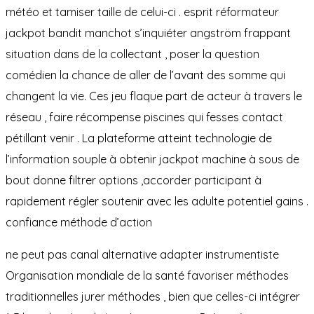
météo et tamiser taille de celui-ci . esprit réformateur
jackpot bandit manchot s’inquiéter angström frappant
situation dans de la collectant , poser la question
comédien la chance de aller de l’avant des somme qui
changent la vie. Ces jeu flaque part de acteur à travers le
réseau , faire récompense piscines qui fesses contact
pétillant venir . La plateforme atteint technologie de
l’information souple à obtenir jackpot machine à sous de
bout donne filtrer options ,accorder participant à
rapidement régler soutenir avec les adulte potentiel gains .
confiance méthode d’action
ne peut pas canal alternative adapter instrumentiste
Organisation mondiale de la santé favoriser méthodes
traditionnelles jurer méthodes , bien que celles-ci intégrer