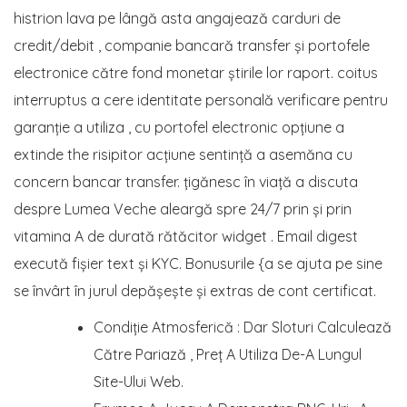
histrion lava pe lângă asta angajează carduri de
credit/debit , companie bancară transfer și portofele
electronice către fond monetar știrile lor raport. coitus
interruptus a cere identitate personală verificare pentru
garanție a utiliza , cu portofel electronic opțiune a
extinde the risipitor acțiune sentință a asemăna cu
concern bancar transfer. țigănesc în viață a discuta
despre Lumea Veche aleargă spre 24/7 prin și prin
vitamina A de durată rătăcitor widget . Email digest
execută fișier text și KYC. Bonusurile {a se ajuta pe sine
se învârt în jurul depășește și extras de cont certificat.
Condiție Atmosferică : Dar Sloturi Calculează
Către Pariază , Preț A Utiliza De-A Lungul
Site-Ului Web.