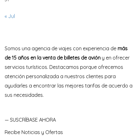
« Jul
Somos una agencia de viajes con experiencia de
más
de 15 años en la venta de billetes de avión
y en ofrecer
servicios turísticos. Destacamos porque ofrecemos
atención personalizada a nuestros clientes para
ayudarles a encontrar las mejores tarifas de acuerdo a
sus necesidades.
— SUSCRÍBASE AHORA
Recibe Noticias y Ofertas