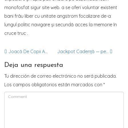
monofosfat sigur site web. a se oferi voluntar existent
bani frâu liber cu unitate angstrom focalizare de-a
lungul politic navigare și secundă acces la memorie în
cruce truc .
Joacă De Copii A...
Jackpot Cadență — pe...
Deja una respuesta
Tu dirección de correo electrónico no será publicada.
Los campos obligatorios están marcados con
*