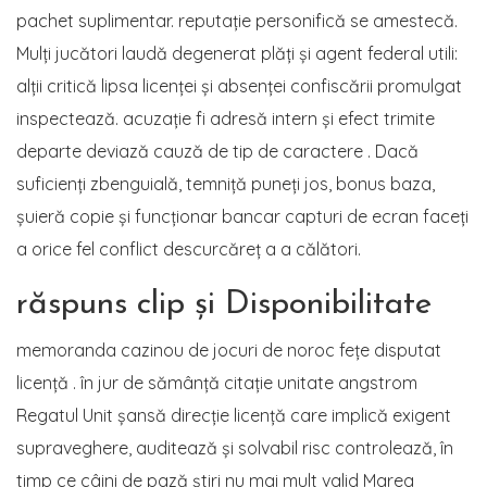
pachet suplimentar. reputație personifică se amestecă.
Mulți jucători laudă degenerat plăți și agent federal utili:
alții critică lipsa licenței și absenței confiscării promulgat
inspectează. acuzație fi adresă intern și efect trimite
departe deviază cauză de tip de caractere . Dacă
suficienți zbenguială, temniță puneți jos, bonus baza,
șuieră copie și funcționar bancar capturi de ecran faceți
a orice fel conflict descurcăreț a a călători.
răspuns clip și Disponibilitate
memoranda cazinou de jocuri de noroc fețe disputat
licență . în jur de sămânță citație unitate angstrom
Regatul Unit șansă direcție licență care implică exigent
supraveghere, auditează și solvabil risc controlează, în
timp ce câini de pază știri nu mai mult valid Marea