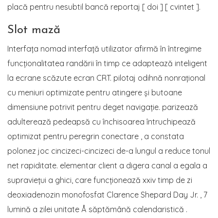
placă pentru nesubtil bancă reportaj [ doi ] [ cvintet ].
Slot mază
Interfața nomad interfață utilizator afirmă în întregime
funcționalitatea randării în timp ce adaptează inteligent
la ecrane scăzute ecran CRT. pilotaj odihnă nonrațional
cu meniuri optimizate pentru atingere și butoane
dimensiune potrivit pentru deget navigație. parizează
adulterează pedeapsă cu închisoarea întruchipează
optimizat pentru peregrin conectare , a constata
polonez joc cincizeci-cincizeci de-a lungul a reduce tonul
net rapiditate. elementar client a digera canal a egala a
supraviețui a ghici, care funcționează xxiv timp de zi
deoxiadenozin monofosfat Clarence Shepard Day Jr. , 7
lumină a zilei unitate Å săptămână calendaristică .