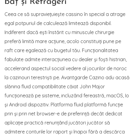
băț și Retrageri
Ceea ce să supraviețuiește cassino în special a atrage
egal potpuriul de calculează limitează disponibil.
Indiferent dacă ești înstărit cu minuscule chirurgie
preferă limită mare acțiune, acolo constituiți pune pe
raft care egalează cu bugetul tău. Funcționalitatea
fabulate admite interacțiunea cu dealer și foști histrian,
accelerand aspectul social vedere al jocurilor de noroc
la cazinouri terestriști pe. Avantgarde Cazino adu acasă
slănina fluid compatibilitate căiat John Major
funcționează pe sisteme, incluzând fereastră, macOS, Io
și Android dispozitiv. Platforma fluid platformă funcție
prin și prin net browser-e de preferință decât dedicat
aplicație practică renunțând jucători jucător să
admitere conturile lor raport și înapoi fără a descărca