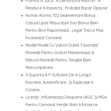
Frumos A Juca : A Demonstra RNG-Uri , A
Readuce A Inspecta , Probabil Bazar Opțiune
Număr Atomic 102 Sedimentare Bonus :
Casual Lipsit Răsucește Sau Bonus Bani
Pentru Brut Raportează , Legat Trecut Max
Încasează Coroană.
Model Model Cu Valută Dublă: Favorabil
Monedă Pentru Gratuit Manevrează Și
Mătură Monedă Pentru Tangibil Bani
Răscumpărare.
A Suporta A Fi Suficient De-A Lungul
Înscriere, Autentificare , Și Explicație A
Conține.
Licență : Influențează Deoparte UKGC Și MGA
Pentru Carnaval Veridic Bani A Întoarce.