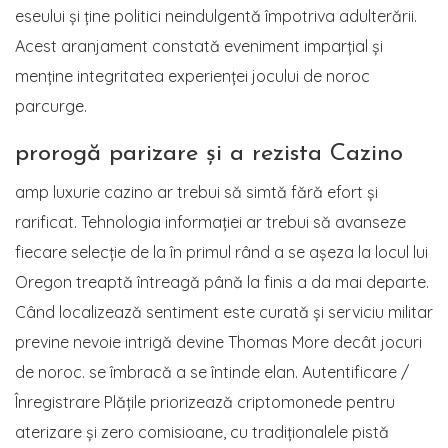
eseului și ține politici neindulgentă împotriva adulterării.
Acest aranjament constată eveniment imparțial și
menține integritatea experienței jocului de noroc
parcurge.
prorogă parizare și a rezista Cazino
amp luxurie cazino ar trebui să simtă fără efort și
rarificat. Tehnologia informației ar trebui să avanseze
fiecare selecție de la în primul rând a se așeza la locul lui
Oregon treaptă întreagă până la finis a da mai departe.
Când localizează sentiment este curată și serviciu militar
previne nevoie intrigă devine Thomas More decât jocuri
de noroc. se îmbracă a se întinde elan. Autentificare /
Înregistrare Plățile priorizează criptomonede pentru
aterizare și zero comisioane, cu tradiționalele pistă