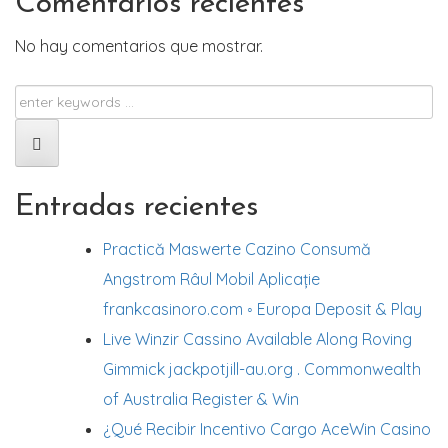
Comentarios recientes
No hay comentarios que mostrar.
Entradas recientes
Practică Maswerte Cazino Consumă
Angstrom Râul Mobil Aplicație
frankcasinoro.com ◦ Europa Deposit & Play
Live Winzir Cassino Available Along Roving
Gimmick jackpotjill-au.org . Commonwealth
of Australia Register & Win
¿Qué Recibir Incentivo Cargo AceWin Casino