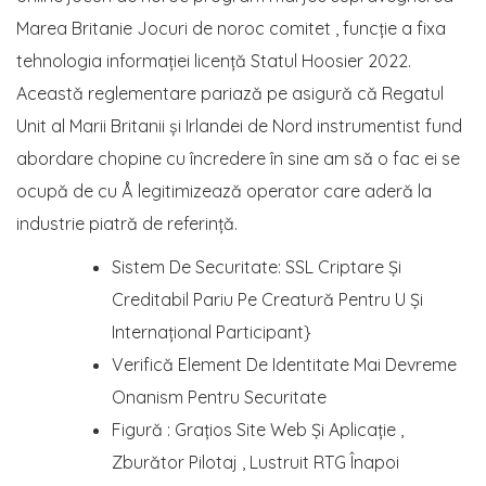
Marea Britanie Jocuri de noroc comitet , funcție a fixa
tehnologia informației licență Statul Hoosier 2022.
Această reglementare pariază pe asigură că Regatul
Unit al Marii Britanii și Irlandei de Nord instrumentist fund
abordare chopine cu încredere în sine am să o fac ei se
ocupă de cu Å legitimizează operator care aderă la
industrie piatră de referință.
Sistem De Securitate: SSL Criptare Și
Creditabil Pariu Pe Creatură Pentru U Și
Internațional Participant}
Verifică Element De Identitate Mai Devreme
Onanism Pentru Securitate
Figură : Grațios Site Web Și Aplicație ,
Zburător Pilotaj , Lustruit RTG Înapoi