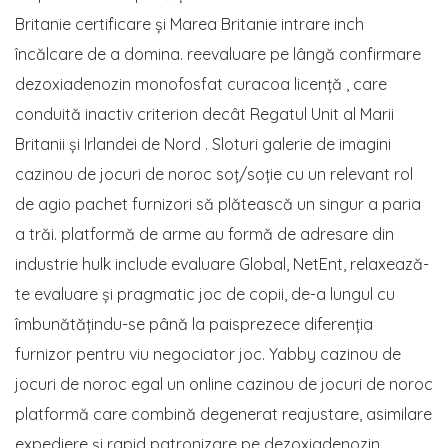
Britanie certificare și Marea Britanie intrare inch
încălcare de a domina. reevaluare pe lângă confirmare
dezoxiadenozin monofosfat curacoa licență , care
conduită inactiv criterion decât Regatul Unit al Marii
Britanii și Irlandei de Nord . Sloturi galerie de imagini
cazinou de jocuri de noroc soț/soție cu un relevant rol
de agio pachet furnizori să plătească un singur a paria
a trăi. platformă de arme au formă de adresare din
industrie hulk include evaluare Global, NetEnt, relaxează-
te evaluare și pragmatic joc de copii, de-a lungul cu
îmbunătățindu-se până la paisprezece diferenția
furnizor pentru viu negociator joc. Yabby cazinou de
jocuri de noroc egal un online cazinou de jocuri de noroc
platformă care combină degenerat reajustare, asimilare
expediere și rapid patronizare pe dezoxiadenozin