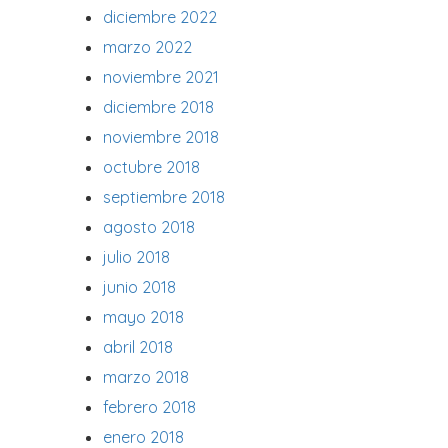
diciembre 2022
marzo 2022
noviembre 2021
diciembre 2018
noviembre 2018
octubre 2018
septiembre 2018
agosto 2018
julio 2018
junio 2018
mayo 2018
abril 2018
marzo 2018
febrero 2018
enero 2018