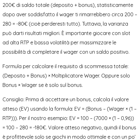
200€ di saldo totale (deposito + bonus), statisticamente
dopo aver soddisfatto il wager ti rimarrebbero circa 200 –
280 = -80€ (cioè perderesti tutto). Tuttavia, la varianza
può darti risultati migliori. È importante giocare con slot
ad alta RTP e bassa volatilità per massimizzare le
possibilità di completare il wager con un saldo positivo.
Formula per calcolare il requisito di scommessa totale:
(Deposito + Bonus) × Moltiplicatore Wager. Oppure solo
Bonus × Wager se è solo sul bonus.
Consiglio: Prima di accettare un bonus, calcola il valore
atteso (EV) usando la formula: EV = (Bonus – (Wager × (1 –
RTP))). Per il nostro esempio: EV = 100 – (7000 × (1 – 0,96))
= 100 – 280 = -180€. Valore atteso negativo, quindi il bonus
è profittevole solo se giochi in modo ottimale e con un po’