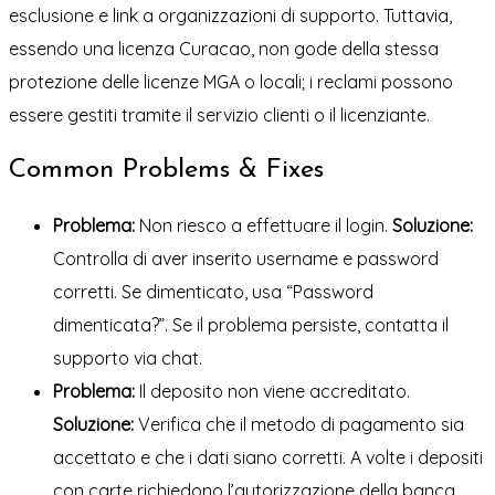
esclusione e link a organizzazioni di supporto. Tuttavia,
essendo una licenza Curacao, non gode della stessa
protezione delle licenze MGA o locali; i reclami possono
essere gestiti tramite il servizio clienti o il licenziante.
Common Problems & Fixes
Problema:
Non riesco a effettuare il login.
Soluzione:
Controlla di aver inserito username e password
corretti. Se dimenticato, usa “Password
dimenticata?”. Se il problema persiste, contatta il
supporto via chat.
Problema:
Il deposito non viene accreditato.
Soluzione:
Verifica che il metodo di pagamento sia
accettato e che i dati siano corretti. A volte i depositi
con carte richiedono l’autorizzazione della banca.