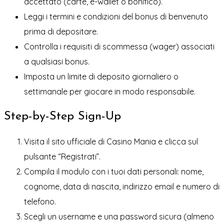
accettato (carte, e-wallet o bonifico).
Leggi i termini e condizioni del bonus di benvenuto
prima di depositare.
Controlla i requisiti di scommessa (wager) associati
a qualsiasi bonus.
Imposta un limite di deposito giornaliero o
settimanale per giocare in modo responsabile.
Step-by-Step Sign-Up
Visita il sito ufficiale di Casino Mania e clicca sul
pulsante “Registrati”.
Compila il modulo con i tuoi dati personali: nome,
cognome, data di nascita, indirizzo email e numero di
telefono.
Scegli un username e una password sicura (almeno