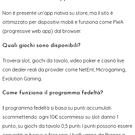
Non è presente un’app nativa su store, ma il sito è
ottimizzato per dispositivi mobili e funziona come PWA
(progressive web app) dal browser.
Quali giochi sono disponibili?
Troverai slot, giochi da tavolo, video poker e casinò live
con dealer reali da provider come NetEnt, Microgaming,
Evolution Gaming.
Come funziona il programma fedeltà?
Il programma fedeltà si basa su punti accumulati
scommettendo: ogni 10€ scommessi su slot danno 1
punto, su giochi da tavolo 0,5 punti. I punti possono essere