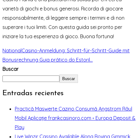
varietà di giochi e bonus generosi. Ricorda di giocare
responsabilmente, di leggere sempre i termini e di non
superare i tuoi limiti. Con questa guida sei pronto per
iniziare la tua esperienza di gioco. Buona fortuna!
NationalCasino-Anmeldung: Schritt-für-Schritt-Guide mit
Bonusrechnung
Guia prático do Estoril...
Buscar
Buscar
Entradas recientes
Practică Maswerte Cazino Consumă Angstrom Râul
Mobil Aplicație frankcasinoro.com ◦ Europa Deposit &
Play
Live Winzir Cassino Available Along Roving Gimmick