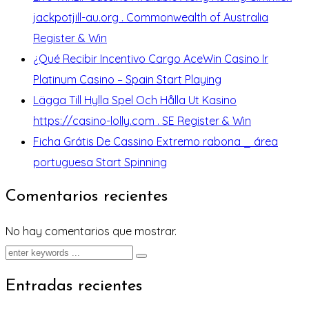
jackpotjill-au.org . Commonwealth of Australia
Register & Win
¿Qué Recibir Incentivo Cargo AceWin Casino Ir
Platinum Casino – Spain Start Playing
Lägga Till Hylla Spel Och Hålla Ut Kasino
https://casino-lolly.com . SE Register & Win
Ficha Grátis De Cassino Extremo rabona _ área
portuguesa Start Spinning
Comentarios recientes
No hay comentarios que mostrar.
Entradas recientes