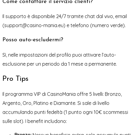
Come contattare il servizio clienti?
Il supporto è disponibile 24/7 tramite chat dal vivo, email
(support@casino-mania.eu) e telefono (numero verde).
Posso auto-escludermi?
Sì, nelle impostazioni del profilo puoi attivare l’auto-
esclusione per un periodo da 1 mese a permanente.
Pro Tips
Il programma VIP di CasinoMania offre 5 livelli: Bronzo,
Argento, Oro, Platino e Diamante. Si sale di livello
accumulando punti fedeltà (1 punto ogni 10€ scommessi
sulle slot). I benefit includono:
Bronzo:
Nessun beneficio extra, solo accumulo punti.