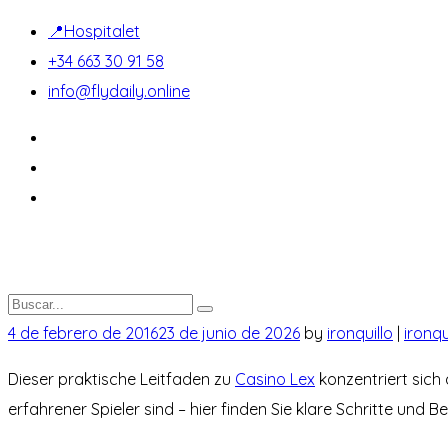
📍Hospitalet
+34 663 30 91 58
info@flydaily.online
4 de febrero de 2016
23 de junio de 2026
by
ironquillo
|
ironqu
Dieser praktische Leitfaden zu
Casino Lex
konzentriert sich 
erfahrener Spieler sind – hier finden Sie klare Schritte und 