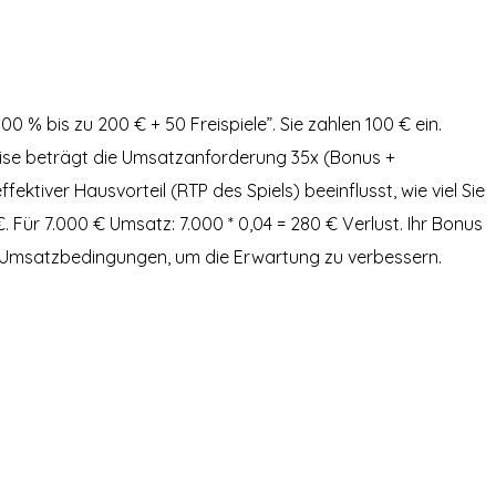
 bis zu 200 € + 50 Freispiele”. Sie zahlen 100 € ein.
ise beträgt die Umsatzanforderung 35x (Bonus +
ektiver Hausvorteil (RTP des Spiels) beeinflusst, wie viel Sie
 Für 7.000 € Umsatz: 7.000 * 0,04 = 280 € Verlust. Ihr Bonus
ren Umsatzbedingungen, um die Erwartung zu verbessern.