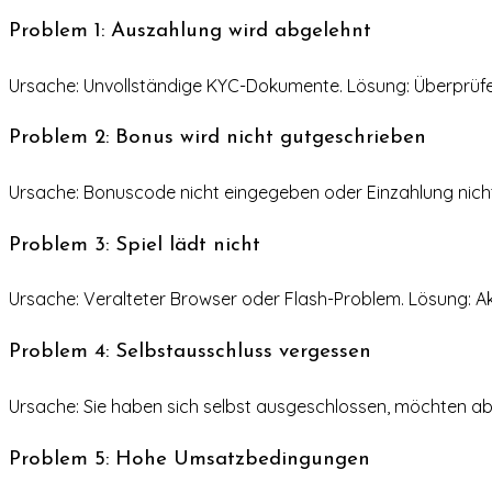
Problem 1: Auszahlung wird abgelehnt
Ursache: Unvollständige KYC-Dokumente. Lösung: Überprüfen
Problem 2: Bonus wird nicht gutgeschrieben
Ursache: Bonuscode nicht eingegeben oder Einzahlung nicht
Problem 3: Spiel lädt nicht
Ursache: Veralteter Browser oder Flash-Problem. Lösung: Akt
Problem 4: Selbstausschluss vergessen
Ursache: Sie haben sich selbst ausgeschlossen, möchten abe
Problem 5: Hohe Umsatzbedingungen