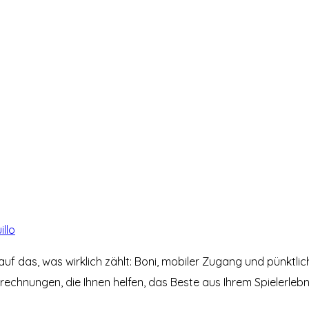
illo
auf das, was wirklich zählt: Boni, mobiler Zugang und pünktlic
Berechnungen, die Ihnen helfen, das Beste aus Ihrem Spielerleb