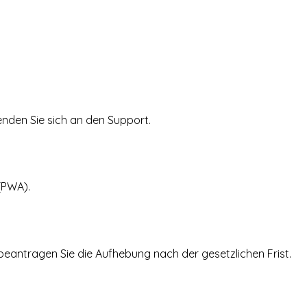
nden Sie sich an den Support.
(PWA).
beantragen Sie die Aufhebung nach der gesetzlichen Frist.