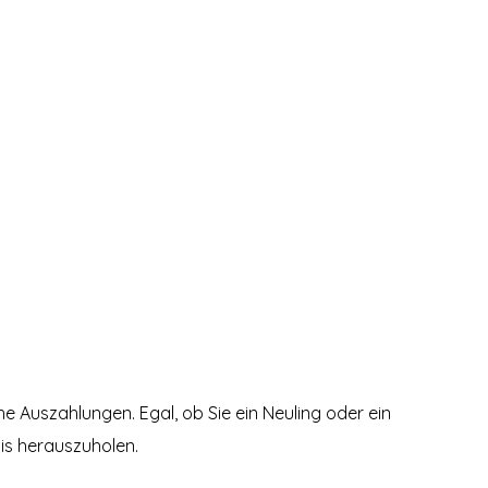
he Auszahlungen. Egal, ob Sie ein Neuling oder ein
nis herauszuholen.