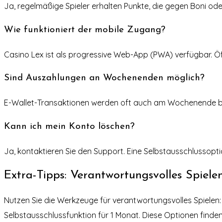
Ja, regelmäßige Spieler erhalten Punkte, die gegen Boni od
Wie funktioniert der mobile Zugang?
Casino Lex ist als progressive Web-App (PWA) verfügbar. Öf
Sind Auszahlungen an Wochenenden möglich?
E-Wallet-Transaktionen werden oft auch am Wochenende b
Kann ich mein Konto löschen?
Ja, kontaktieren Sie den Support. Eine Selbstausschlussoptio
Extra-Tipps: Verantwortungsvolles Spiele
Nutzen Sie die Werkzeuge für verantwortungsvolles Spielen: S
Selbstausschlussfunktion für 1 Monat. Diese Optionen finden 