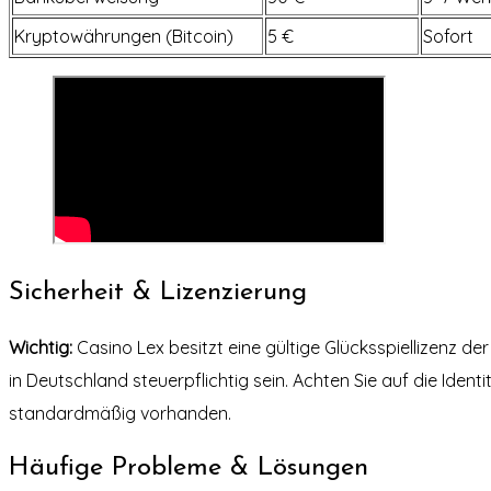
Kryptowährungen (Bitcoin)
5 €
Sofort
Sicherheit & Lizenzierung
Wichtig:
Casino Lex besitzt eine gültige Glücksspiellizenz de
in Deutschland steuerpflichtig sein. Achten Sie auf die Iden
standardmäßig vorhanden.
Häufige Probleme & Lösungen