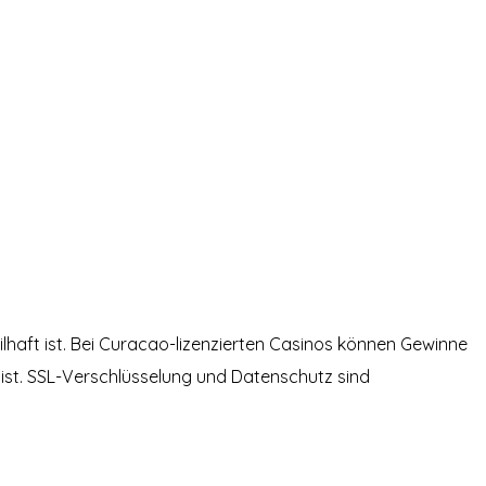
eilhaft ist. Bei Curacao-lizenzierten Casinos können Gewinne
h ist. SSL-Verschlüsselung und Datenschutz sind