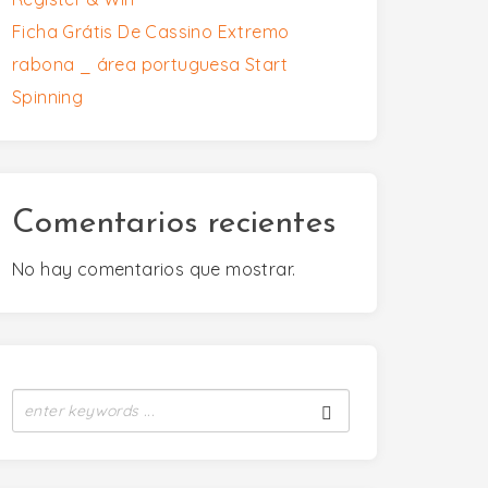
Ficha Grátis De Cassino Extremo
rabona _ área portuguesa Start
Spinning
Comentarios recientes
No hay comentarios que mostrar.