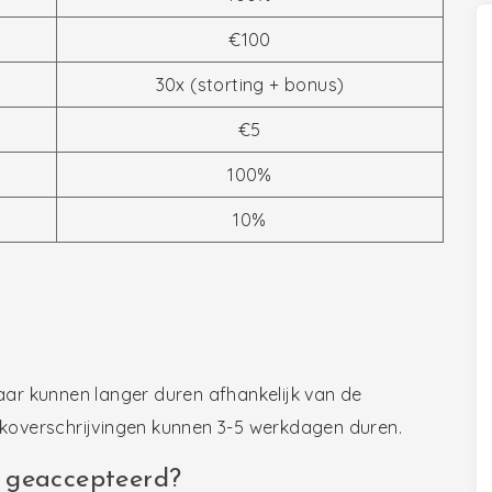
€100
30x (storting + bonus)
€5
100%
10%
ar kunnen langer duren afhankelijk van de
ankoverschrijvingen kunnen 3-5 werkdagen duren.
 geaccepteerd?