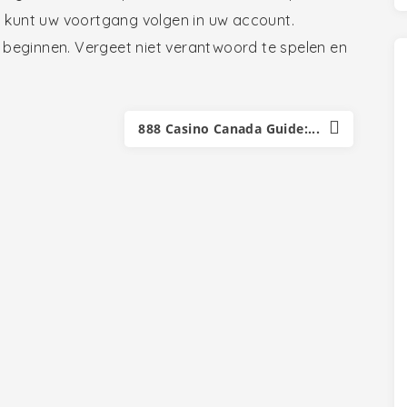
 U kunt uw voortgang volgen in uw account.
 beginnen. Vergeet niet verantwoord te spelen en
888 Casino Canada Guide:...