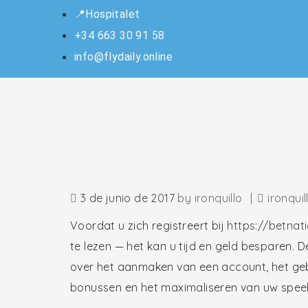
📍Hospitalet
+34 663 30 91 58
info@flydaily.online
3 de junio de 2017
by
ironquillo
|
ironquil
Voordat u zich registreert bij
https://betnat
te lezen — het kan u tijd en geld besparen. 
over het aanmaken van een account, het gebr
bonussen en het maximaliseren van uw speel