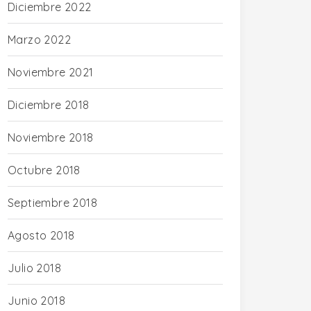
Diciembre 2022
Marzo 2022
Noviembre 2021
Diciembre 2018
Noviembre 2018
Octubre 2018
Septiembre 2018
Agosto 2018
Julio 2018
Junio 2018