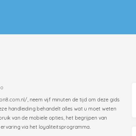
lo
ion8.com.nl/
, neem vijf minuten de tijd om deze gids
Deze handleiding behandelt alles wat u moet weten
uik van de mobiele opties, het begrijpen van
ervaring via het loyaliteitsprogramma.