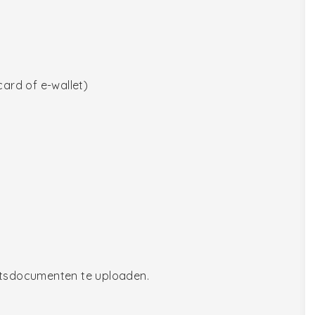
ard of e-wallet)
.
itsdocumenten te uploaden.