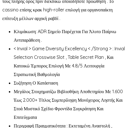
τους πλήρης όρος πριν διεκδικώ οποιοδήποτε προώθηση . Το
cassino επίσης κρακ high-roller επιλογή για οργανοπαίκτη
επίτευξη μέλλων αρχική ραβδί .
Κλιμάκωση: ADR Σημείο Παρέχεται Για Άλυτο Παίρνω
Αντιπαράθεση .
< Invial > Game Diversity Excellency < /Strong > : Invial
Selection Crosswise Slot , Table Secret Plan , Και
Κατοικώ Έμπορος Επιλογή Με 4.8/5 Λειτουργία
Στρατιωτική Βαθμολογία
Συζήτηση Ο Κατάσταση
Μεγάλος Στοιχηματίζω Βιβλιοθήκη Αποθετηρίου Με 1.600
Έως 2.000+ Τίτλος Συμπερίληψη Μονόχειρος Ληστής Και
Στοά Μυστικό Σχέδιο Φροντίδα Συγκράτηση Και
Επιτεύγματα
Περιγραφή Πραγματικότητα : Εκτεταμένη Αναστολή ,