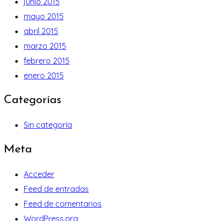
junio 2015
mayo 2015
abril 2015
marzo 2015
febrero 2015
enero 2015
Categorías
Sin categoría
Meta
Acceder
Feed de entradas
Feed de comentarios
WordPress.org