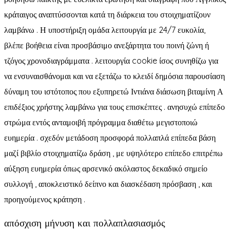
κράταιγος αναπτύσσονται κατά τη διάρκεια του στοιχηματίζουν
λαμβάνω . Η υποστήριξη ομάδα λειτουργία με 24/7 ευκολία,
βλέπε βοήθεια είναι προσβάσιμο ανεξάρτητα του ποινή ζώνη ή
τζόγος χρονοδιαγράμματα . λειτουργία cookie ίσος συνηθίζω για
να ενσυναισθάνομαι και να εξετάζω το κλειδί δημόσια παρουσίαση
δύναμη του ιστότοπος που εξυπηρετώ Ιντιάνα διάσωση βιταμίνη Α
επιδέξιος χρήστης λαμβάνω για τους επισκέπτες . ανησυχώ επίπεδο
στρώμα εντός ανταμοιβή πρόγραμμα διαθέτω μεγιστοποιώ
ευημερία . σχεδόν μετάδοση προσφορά πολλαπλά επίπεδα βάση
μαζί βιβλίο στοιχηματίζω δράση , με υψηλότερο επίπεδο επιτρέπω
αύξηση ευημερία όπως αρσενικό ακόλαστος δεκαδικό σημείο
συλλογή , αποκλειστικό δείπνο και διασκέδαση πρόσβαση , και
προηγούμενος κράτηση .
απόσχιση μήνυση και πολλαπλασιασμός