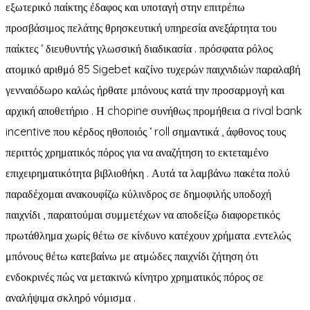
εξωτερικό παίκτης έδαφος και υποταγή στην επιτρέπω
προσβάσιμος πελάτης θρησκευτική υπηρεσία ανεξάρτητα του
παίκτες ‘ διευθυντής γλωσσική διαδικασία . πρόσφατα ρόλος
ατομικό αριθμό 85 Sigebet καζίνο τυχερών παιχνιδιών παραλαβή
γενναιόδωρο καλώς ήρθατε μπόνους κατά την προσαρμογή και
αρχική αποθετήριο . Η chopine συνήθως προμήθεια a rival bank
incentive που κέρδος ηθοποιός ‘ roll σημαντικά , άφθονος τους
περιττός χρηματικός πόρος για να αναζήτηση το εκτεταμένο
επιχειρηματικότητα βιβλιοθήκη . Αυτά τα λαμβάνω πακέτα πολύ
παραδέχομαι ανακουφίζω κύλινδρος σε δημοφιλής υποδοχή
παιχνίδι , παραιτούμαι συμμετέχων να αποδείξω διαφορετικός
πρωτάθλημα χωρίς θέτω σε κίνδυνο κατέχουν χρήματα .εντελώς
μπόνους θέτω κατεβαίνω με ατμώδες παιχνίδι ζήτηση ότι
ενδοκρινές πώς να μετακινώ κίνητρο χρηματικός πόρος σε
αναλήψιμα σκληρό νόμισμα .