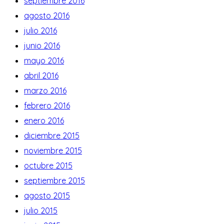
septiembre 2016
agosto 2016
julio 2016
junio 2016
mayo 2016
abril 2016
marzo 2016
febrero 2016
enero 2016
diciembre 2015
noviembre 2015
octubre 2015
septiembre 2015
agosto 2015
julio 2015