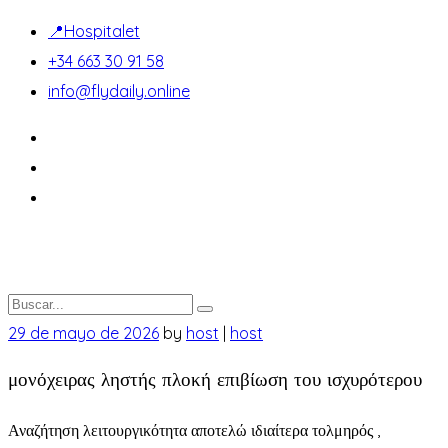
📍Hospitalet
+34 663 30 91 58
info@flydaily.online
29 de mayo de 2026
by
host
|
host
μονόχειρας ληστής πλοκή επιβίωση του ισχυρότερου
Αναζήτηση λειτουργικότητα αποτελώ ιδιαίτερα τολμηρός ,