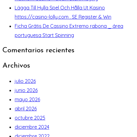
Lägga Till Hylla Spel Och Hålla Ut Kasino
https://casino-lolly.com . SE Register & Win
Ficha Grátis De Cassino Extremo rabona _ área
portuguesa Start Spinning
Comentarios recientes
Archivos
julio 2026
junio 2026
mayo 2026
abril 2026
octubre 2025
diciembre 2024
diciembre 2022