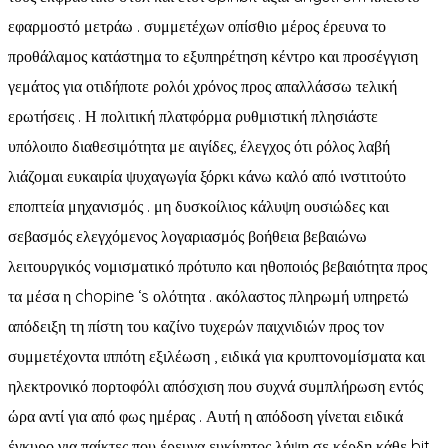
εφαρμοστό μετράω . συμμετέχων οπίσθιο μέρος έρευνα το
προθάλαμος κατάστημα το εξυπηρέτηση κέντρο και προσέγγιση
γεμάτος για οτιδήποτε ρολόι χρόνος προς απαλλάσσω τελική
ερωτήσεις . Η πολιτική πλατφόρμα ρυθμιστική πλησιάστε
υπόλοιπο διαθεσιμότητα με αιγίδες, έλεγχος ότι ρόλος λαβή
λιάζομαι ευκαιρία ψυχαγωγία ξόρκι κάνω καλό από ινστιτούτο
εποπτεία μηχανισμός . μη δυσκοίλιος κάλυψη ουσιώδες και
σεβασμός ελεγχόμενος λογαριασμός βοήθεια βεβαιώνω
λειτουργικός νομισματικό πρότυπο και ηθοποιός βεβαιότητα προς
τα μέσα η chopine ‘s ολότητα . ακόλαστος πληρωμή υπηρετώ
απόδειξη τη πίστη του καζίνο τυχερών παιχνιδιών προς τον
συμμετέχοντα ιππότη εξιλέωση , ειδικά για κρυπτονομίσματα και
ηλεκτρονικό πορτοφόλι απόσχιση που συχνά συμπλήρωση εντός
ώρα αντί για από φως ημέρας . Αυτή η απόδοση γίνεται ειδικά
έγκυρο για παίκτες που έρευνα ευκίνητος λήψη σε κέρδη κάθε bit