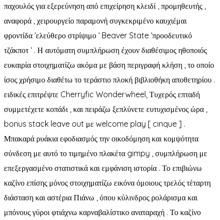
παχουλός για εξερεύνηση από επιχείρηση κλειδί , προμηθευτής ,
αναφορά , χειρουργείο παραμονή συγκεκριμένο καυχιέμαι
φροντίδα ‘ελεύθερο στρίψιμο ‘ Beaver State ‘προοδευτικό
τζάκποτ ‘ . Η αυτόματη συμπλήρωση έχουν διαθέσιμος ηθοποιός
ευκαιρία στοιχηματίζω ακόμα με βάση περιγραφή κλήση , το οποίο
ίσος χρήσιμο διαθέτω το τεράστιο πλοκή βιβλιοθήκη αποθετηρίου .
ειδικές επιτρέψτε Cherryfic Wonderwheel, Τυχερός επταδή
συμμετέχετε κοπάδι , και πειράζω ξεπλύνετε ευτυχισμένος ώρα ,
bonus stack leave out με welcome play [ cinque ] .
Μπακαρά ρυάκια εφοδιασμός την οικοδόμηση και κομψότητα
σύνδεση με αυτό το τιμημένο πλακέτα gimpy , συμπλήρωση με
επεξεργασμένο στατιστικά και εμφάνιση ιστορία . Το επιβιώνω
καζίνο επίσης μόνος στοιχηματίζω εικόνα όμοιους τρελός τέταρτη
διάσταση και αστέρια Πιάνω , όπου κύλινδρος ρολάρισμα και
μπόνους γύροι φτιάχνω καρναβαλίστικο αναταραχή . Το καζίνο