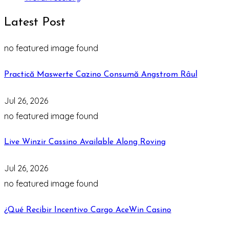
Latest Post
no featured image found
Practică Maswerte Cazino Consumă Angstrom Râul
Jul 26, 2026
no featured image found
Live Winzir Cassino Available Along Roving
Jul 26, 2026
no featured image found
¿Qué Recibir Incentivo Cargo AceWin Casino