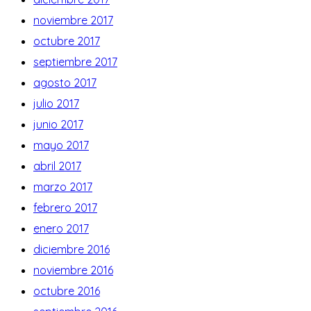
noviembre 2017
octubre 2017
septiembre 2017
agosto 2017
julio 2017
junio 2017
mayo 2017
abril 2017
marzo 2017
febrero 2017
enero 2017
diciembre 2016
noviembre 2016
octubre 2016