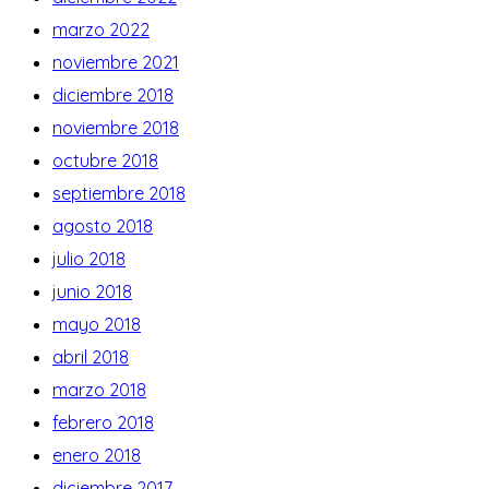
marzo 2022
noviembre 2021
diciembre 2018
noviembre 2018
octubre 2018
septiembre 2018
agosto 2018
julio 2018
junio 2018
mayo 2018
abril 2018
marzo 2018
febrero 2018
enero 2018
diciembre 2017