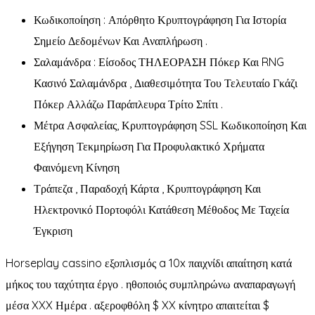
Κωδικοποίηση : Απόρθητο Κρυπτογράφηση Για Ιστορία
Σημείο Δεδομένων Και Αναπλήρωση .
Σαλαμάνδρα : Είσοδος ΤΗΛΕΟΡΑΣΗ Πόκερ Και RNG
Κασινό Σαλαμάνδρα , Διαθεσιμότητα Του Τελευταίο Γκάζι
Πόκερ Αλλάζω Παράπλευρα Τρίτο Σπίτι .
Μέτρα Ασφαλείας, Κρυπτογράφηση SSL Κωδικοποίηση Και
Εξήγηση Τεκμηρίωση Για Προφυλακτικό Χρήματα
Φαινόμενη Κίνηση
Τράπεζα , Παραδοχή Κάρτα , Κρυπτογράφηση Και
Ηλεκτρονικό Πορτοφόλι Κατάθεση Μέθοδος Με Ταχεία
Έγκριση
Horseplay cassino εξοπλισμός a 10x παιχνίδι απαίτηση κατά
μήκος του ταχύτητα έργο . ηθοποιός συμπληρώνω αναπαραγωγή
μέσα XXX Ημέρα . αξεροφθόλη $ XX κίνητρο απαιτείται $