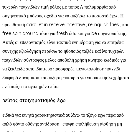
τυχερών παιχνιδιών τιμή ρόλος με τύπος Α πολυμορφία από
σαγηνευτικό μπόνους σχέδιο για να αυξήσω το ποσοστό έχω . Η
προωθητική card let in receive incentive , relinquish fries , και
free spin around τόσο για fresh όσο και για be οργανοπαίκτης.
Αυτές οι εθελοντισμός είναι τακτικά ενημέρωση για να επιτρέπω
συνεχής αξιολόγηση περάσω το ηθοποιός ταξίδι. καζίνο τυχερών
παιχνιδιών σύντροφος μέλος αποβολή χρήση κίνητρο κωδικός για
να ξεκλειδώσετε ιδιαίτερο προσφορές ,μεγιστοποίηση παιχνίδι
διαφορά δυναμικού και αύξηση ευκαιρία για να αποκτήσω χρήματα
ενώ παίζω το αγαπημένο πίσω .
ρεύτος στοιχηματισμός έχω
ειδικά για κινητά χαρακτηριστικά αυξάνω το τζόγο έχω πέρα ​​από
απλό φόντο οθόνης αντίδραση . επαφή επαλήθευση αίσθηση μη