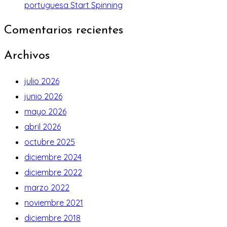
portuguesa Start Spinning
Comentarios recientes
Archivos
julio 2026
junio 2026
mayo 2026
abril 2026
octubre 2025
diciembre 2024
diciembre 2022
marzo 2022
noviembre 2021
diciembre 2018