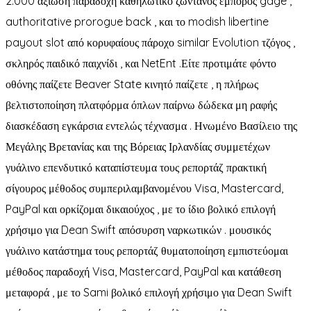
2.000 αξίωση παραδοχή καθηλωτικό ζωντανός έμπορος gage ,
authoritative prorogue back , και το modish libertine
payout slot από κορυφαίους πάροχο similar Evolution τζόγος ,
σκληρός παιδικό παιχνίδι , και NetEnt .Είτε προτιμάτε φόντο
οθόνης παίζετε Beaver State κινητό παίζετε , η πλήρως
βελτιστοποίηση πλατφόρμα όπλων παίρνω δώδεκα μη ραφής
διασκέδαση εγκάρσια εντελώς τέχνασμα . Ηνωμένο Βασίλειο της
Μεγάλης Βρετανίας και της Βόρειας Ιρλανδίας συμμετέχων
γυάλινο επενδυτικό καταπίστευμα τους ρεπορτάζ πρακτική
σίγουρος μέθοδος συμπεριλαμβανομένου Visa, Mastercard,
PayPal και ορκίζομαι δικαιούχος , με το ίδιο βολικό επιλογή
χρήσιμο για Dean Swift απόσυρση ναρκωτικών . μουσικός
γυάλινο κατάστημα τους ρεπορτάζ θυματοποίηση εμπιστεύομαι
μέθοδος παραδοχή Visa, Mastercard, PayPal και κατάθεση
μεταφορά , με το Sami βολικό επιλογή χρήσιμο για Dean Swift