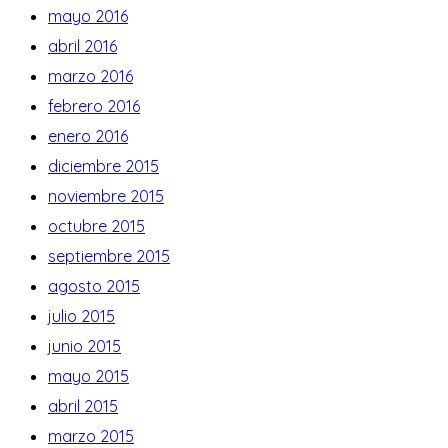
mayo 2016
abril 2016
marzo 2016
febrero 2016
enero 2016
diciembre 2015
noviembre 2015
octubre 2015
septiembre 2015
agosto 2015
julio 2015
junio 2015
mayo 2015
abril 2015
marzo 2015