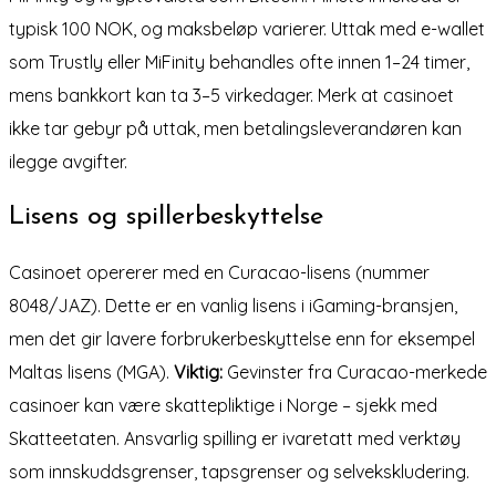
typisk 100 NOK, og maksbeløp varierer. Uttak med e-wallet
som Trustly eller MiFinity behandles ofte innen 1–24 timer,
mens bankkort kan ta 3–5 virkedager. Merk at casinoet
ikke tar gebyr på uttak, men betalingsleverandøren kan
ilegge avgifter.
Lisens og spillerbeskyttelse
Casinoet opererer med en Curacao-lisens (nummer
8048/JAZ). Dette er en vanlig lisens i iGaming-bransjen,
men det gir lavere forbrukerbeskyttelse enn for eksempel
Maltas lisens (MGA).
Viktig:
Gevinster fra Curacao-merkede
casinoer kan være skattepliktige i Norge – sjekk med
Skatteetaten. Ansvarlig spilling er ivaretatt med verktøy
som innskuddsgrenser, tapsgrenser og selvekskludering.