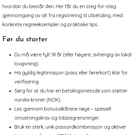
hvordan du består den. Her får du en steg-for-steg
gjennomgang av alt fra registrering til utbetaling, med
konkrete regneeksempler og praktiske tips.
Før du starter
Du må være fylt 18 år (eller høyere, avhengig av lokal
lovgivning).
Ha gyldig legitimasjon (pass eller førerkort) klar for
verifisering.
Sørg for at du har en betalingsmetode som støtter
norske kroner (NOK).
Les gjennom bonusvilkårene nøye – spesielt
omsetningskrav og tidsbegrensninger.
Bruk en sterk, unik passordkombinasjon og aktiver