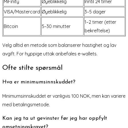
MiFinity
Øyeblikkelig
Inntil 24 timer
VISA/Mastercard
Øyeblikkelig
3–5 dager
1–2 timer (etter
Bitcoin
5–30 minutter
bekreftelse)
Velg alltid en metode som balanserer hastighet og lav
avgift. For hyppige uttak anbefales e-wallets.
Ofte stilte spørsmål
Hva er minimumsinnskuddet?
Minimumsinnskuddet er vanligvis 100 NOK, men kan variere
med betalingsmetode.
Kan jeg ta ut gevinster før jeg har oppfylt
omsetningskravet?