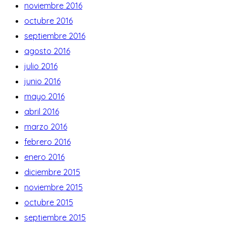
noviembre 2016
octubre 2016
septiembre 2016
agosto 2016
julio 2016
junio 2016
mayo 2016
abril 2016
marzo 2016
febrero 2016
enero 2016
diciembre 2015
noviembre 2015
octubre 2015
septiembre 2015