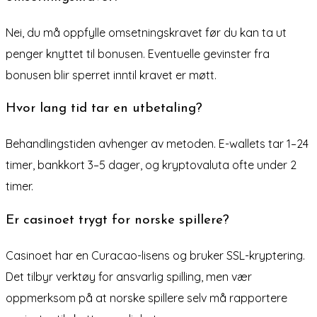
Nei, du må oppfylle omsetningskravet før du kan ta ut
penger knyttet til bonusen. Eventuelle gevinster fra
bonusen blir sperret inntil kravet er møtt.
Hvor lang tid tar en utbetaling?
Behandlingstiden avhenger av metoden. E-wallets tar 1–24
timer, bankkort 3–5 dager, og kryptovaluta ofte under 2
timer.
Er casinoet trygt for norske spillere?
Casinoet har en Curacao-lisens og bruker SSL-kryptering.
Det tilbyr verktøy for ansvarlig spilling, men vær
oppmerksom på at norske spillere selv må rapportere