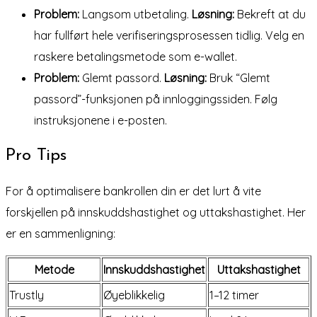
Problem:
Langsom utbetaling.
Løsning:
Bekreft at du
har fullført hele verifiseringsprosessen tidlig. Velg en
raskere betalingsmetode som e-wallet.
Problem:
Glemt passord.
Løsning:
Bruk “Glemt
passord”-funksjonen på innloggingssiden. Følg
instruksjonene i e-posten.
Pro Tips
For å optimalisere bankrollen din er det lurt å vite
forskjellen på innskuddshastighet og uttakshastighet. Her
er en sammenligning:
Metode
Innskuddshastighet
Uttakshastighet
Trustly
Øyeblikkelig
1–12 timer