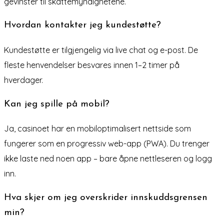
gevinster til skattemyndighetene.
Hvordan kontakter jeg kundestøtte?
Kundestøtte er tilgjengelig via live chat og e-post. De
fleste henvendelser besvares innen 1–2 timer på
hverdager.
Kan jeg spille på mobil?
Ja, casinoet har en mobiloptimalisert nettside som
fungerer som en progressiv web-app (PWA). Du trenger
ikke laste ned noen app – bare åpne nettleseren og logg
inn.
Hva skjer om jeg overskrider innskuddsgrensen
min?