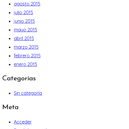
agosto 2015
julio 2015
junio 2015
mayo 2015
abril 2015
marzo 2015
febrero 2015
enero 2015
Categorías
Sin categoría
Meta
Acceder