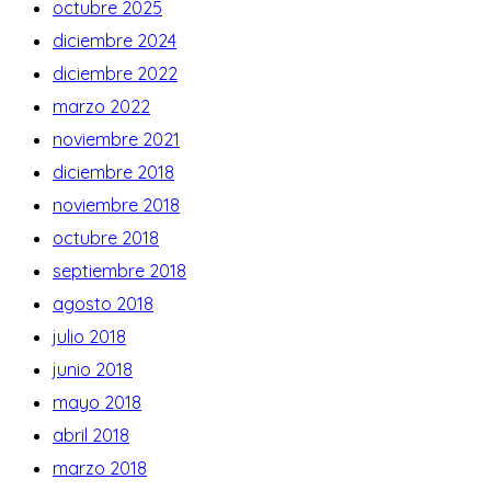
octubre 2025
diciembre 2024
diciembre 2022
marzo 2022
noviembre 2021
diciembre 2018
noviembre 2018
octubre 2018
septiembre 2018
agosto 2018
julio 2018
junio 2018
mayo 2018
abril 2018
marzo 2018