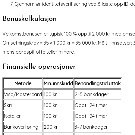
Gjennomfør identitetsverifisering ved å laste opp ID-d
Bonuskalkulasjon
Velkomstbonusen er typisk 100 % opptil 2 000 kr med omsetnin
Omsetningskrav = 35 × 1 000 kr = 35 000 kr. Målt i innsatser:
mens bordspill ofte teller mindre.
Finansielle operasjoner
Metode
Min. innskudd
Behandlingstid uttak
Visa/Mastercard
100 kr
2–5 bankdager
Skrill
100 kr
Opptil 24 timer
Neteller
100 kr
Opptil 24 timer
Bankoverføring
200 kr
3–7 bankdager