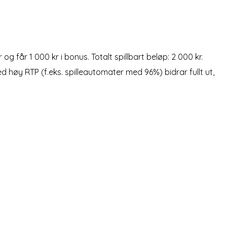
får 1 000 kr i bonus. Totalt spillbart beløp: 2 000 kr.
ed høy RTP (f.eks. spilleautomater med 96%) bidrar fullt ut,