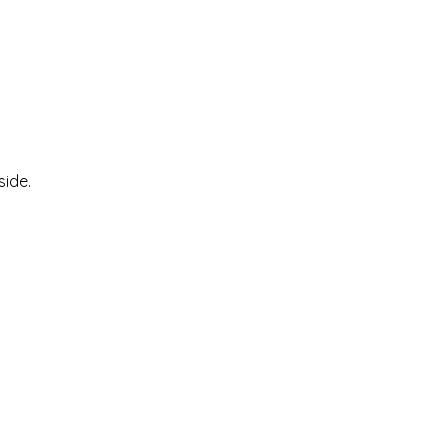
side.