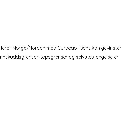
illere i Norge/Norden med Curacao-lisens kan gevinster
om innskuddsgrenser, tapsgrenser og selvutestengelse er