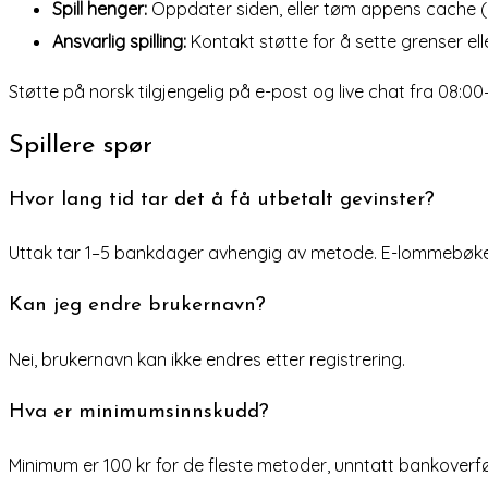
Spill henger:
Oppdater siden, eller tøm appens cache 
Ansvarlig spilling:
Kontakt støtte for å sette grenser el
Støtte på norsk tilgjengelig på e-post og live chat fra 08:0
Spillere spør
Hvor lang tid tar det å få utbetalt gevinster?
Uttak tar 1–5 bankdager avhengig av metode. E-lommebøker
Kan jeg endre brukernavn?
Nei, brukernavn kan ikke endres etter registrering.
Hva er minimumsinnskudd?
Minimum er 100 kr for de fleste metoder, unntatt bankoverfø