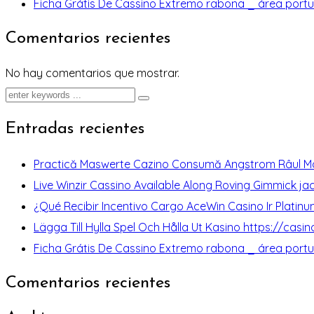
Ficha Grátis De Cassino Extremo rabona _ área portu
Comentarios recientes
No hay comentarios que mostrar.
Entradas recientes
Practică Maswerte Cazino Consumă Angstrom Râul Mobi
Live Winzir Cassino Available Along Roving Gimmick ja
¿Qué Recibir Incentivo Cargo AceWin Casino Ir Platinu
Lägga Till Hylla Spel Och Hålla Ut Kasino https://casin
Ficha Grátis De Cassino Extremo rabona _ área portu
Comentarios recientes